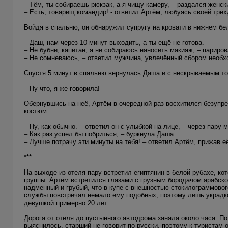
– Тём, ты собираешь рюкзак, а я чищу камеру, – раздался женск
– Есть, товарищ командир! - ответил Артём, любуясь своей трё
Войдя в спальню, он обнаружил супругу на кровати в нижнем б
– Даш, нам через 10 минут выходить, а ты ещё не готова.
– Не бубни, капитан, я не собираюсь наносить макияж, – париро
– Не сомневаюсь, – ответил мужчина, увлечённый сбором необ
Спустя 5 минут в спальню вернулась Даша и с нескрываемым то
– Ну что, я же говорила!
Обернувшись на неё, Артём в очередной раз восхитился безупр
костюм.
– Ну, как обычно. – ответил он с улыбкой на лице, – через пару 
– Как раз успел бы побриться, – буркнула Даша.
– Лучше потрачу эти минуты на тебя! – ответил Артём, прижав её
***
На выходе из отеля пару встретил египтянин в белой рубахе, к
группы. Артём встретился глазами с грузным бородачом арабско
надменный и грубый, что в купе с внешностью стокилограммово
службы повстречал немало ему подобных, поэтому лишь украдко
девушкой примерно 20 лет.
Дорога от отеля до пустынного автодрома заняла около часа. По
выяснилось, старший не говорит по-русски, поэтому к туристам о