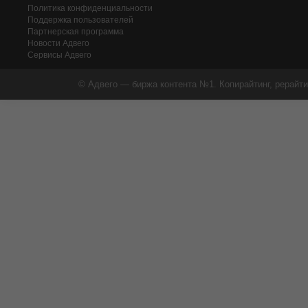
Политика конфиденциальности
Поддержка пользователей
Партнерская программа
Новости Адвего
Сервисы Адвего
© Адвего — биржа контента №1. Копирайтинг, рерайти