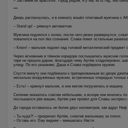
– Застанем их врасплох. Город рядом, и у нас есть гид. Мы об
***
Дверь распахнулась, и в комнату вошёл плюгавый мужчина с АК-
– Stand up! – рявкнул автоматчик.
Мужчина поднялся с колен, после чего резко развернулся, схват
повалился на пол без сознания. Слава помог остальным развязат
– Ключ! – мальчик поднял над головой металлический предмет с
Через мгновение в тёмном коридоре послышались мужские голо
тире не прошли даром, благодаря чему Артём хладнокровно, шаг
улицу. По его указанию, Даша и Слава подбирали оружие.
Спустя минуту они подбежали к припаркованным во дворе джипа
несколько вооружённых мужчин, встреченных очередью точных 
– Есть! – крикнул мальчик, и они мигом погрузились в машину.
Селение оказалось совсем небольшим, и вскоре они мчались по 
послышался рёв машин, Артём уже провёл для Славы экспресс-к
До города оставалось не более двух километров, как вдруг Неф 
– Ты куда?! – прокричал Артём, схватив мальчишку за плечо.
– Оставь его. Ему виднее – вмешалась Настя.