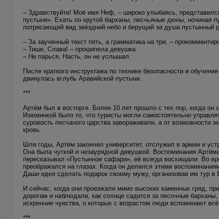
– Здравствуйте! Моё имя Неф, – широко улыбаясь, представился
пустыня». Ехать по крутой барханы, песчьяные дюны, ночиная п
потрясающий вид звёздний небо и берущий за душа пустынный ра
– За заученный текст пять, а грамматика на три, – прокомментир
– Тише, Слава! – прошипела девушка.
– Не парься, Насть, он не услышал.
После краткого инструктажа по технике безопасности и обучен
двинулась вглубь Аравийской пустыни.
***
Артём был в восторге. Более 10 лет прошло с тех пор, когда он
Изюминкой было то, что туристы могли самостоятельно управля
суровость песчаного царства завораживали, а от возможности 
кровь.
Шли годы, Артём закончил университет, отслужил в армии и устр
Она была чуткой и незаурядной девушкой. Воспоминания Артёма 
пересказывал «Пустынное сафари», её всегда восхищали. Во вр
преображался на глазах. Когда он делился этими воспоминаниями
Даши идея сделать подарок своему мужу, организовав им тур в 
И сейчас, когда они проезжали мимо высоких каменных гряд, п
дорогам и наблюдали, как солнце садится за песочные барханы,
искренние чувства, о которых с возрастом люди вспоминают всё
***