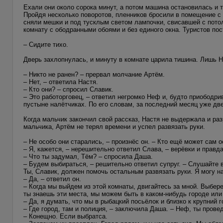
Ехали они около сорока минут, а потом машина остановилась и 
Пройдя несколько поворотов, пленников бросили в помещение с 
сняли мешки и под тусклым светом лампочки, свисавшей с пото
комнату с ободранными обоями и без единого окна. Туристов пос
– Сидите тихо.
Дверь захлопнулась, и минуту в комнате царила тишина. Лишь 
– Никто не ранен? – прервал молчание Артём.
– Нет, – ответила Настя.
– Кто они? – спросил Славик.
– Это работорговец, – ответил негромко Неф и, будто приободр
пустыне налётчиках. По его словам, за последний месяц уже две
Когда мальчик закончил свой рассказ, Настя не выдержала и ра
мальчика, Артём не терял времени и успел развязать руки.
– Не особо они старались, – произнёс он. – Кто ещё может сам 
– Я, кажется, – нерешительно ответил Слава, – верёвки и правд
– Что ты задумал, Тём? – спросила Даша.
– Будем выбираться, – решительно ответил супруг. – Слушайте 
Ты, Славик, должен помочь остальным развязать руки. Я могу н
– Да, – ответил он.
– Когда мы выйдем из этой комнаты, двигайтесь за мной. Выбер
ты знаешь эти места, мы можем быть в каком-нибудь городе или
– Да, я думать, что мы в рыбацкий посьёлок и близко к крупний г
– Где город, там и полиция, – заключила Даша. – Неф, ты пров
– Конещно. Если выбратса.