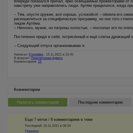
Впереди показался причал, ярко освещаемый прожекторами от п
навстречу уже направлялись люди. Артём прицелился, когда пр
– Тём, опусти оружие, всё хорошо, успокойся! – обняла его см
раскошелиться за специфическую программу, но оно того стоило
лицом Артёма.
– Неплохо, мужик, но патроны холостые, – похлопал его по плеч
Постепенно придя в себя, потрясённый и ещё слегка дрожащий 
– Следующий отпуск организовываю я.
Написал:
Fremtiden
, 15.11.2021 в 15:45
В форуме:
Приключения Адвего
Комментариев:
15
Комментарии
Написать комментарий
Последние комментарии
Еще 7 веток / 8 комментариев в темe
Последний:
16.11.2021 в 08:34
Показать