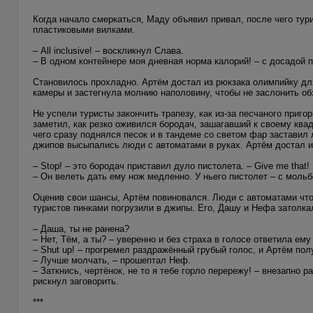
Когда начало смеркаться, Маду объявил привал, после чего ту
пластиковыми вилками.
– All inclusive! – воскликнул Слава.
– В одном контейнере моя дневная норма калорий! – с досадой 
Становилось прохладно. Артём достал из рюкзака олимпийку дл
камеры и застегнула молнию наполовину, чтобы не заслонить об
Не успели туристы закончить трапезу, как из-за песчаного приг
заметил, как резко оживился бородач, зашагавший к своему квад
чего сразу поднялся песок и в тандеме со светом фар заставил 
джипов высыпались люди с автоматами в руках. Артём достал из
– Stop! – это бородач приставил дуло пистолета. – Give me that! 
– Он велеть дать ему нож медленно. У ньего пистолет – с моль
Оценив свои шансы, Артём повиновался. Люди с автоматами что-
туристов пинками погрузили в джипы. Его, Дашу и Нефа затолкал
– Даша, ты не ранена?
– Нет, Тём, а ты? – уверенно и без страха в голосе ответила ему
– Shut up! – прогремел раздражённый грубый голос, и Артём пол
– Лучше молчать, – прошептал Неф.
– Заткнись, чертёнок, не то я тебе горло перережу! – внезапно 
рискнул заговорить.
***