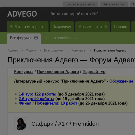
Биржа маркетинга
Каталог услуг
П
—
биржа копирайтинга №1
Работа в интернете
Заказчику
Магазин статей
Сервис
Все форумы
Новые сообщения
Адвего
Форум
Все форумы
Конкурсы
Приключения Адвего
Приключения Адвего — Форум Адвег
Конкурсы
/
Приключения Адвего
/
Первый
тур
Литературный конкурс "Приключения Адвего" -
Обсуждение 
1-й тур: 122 работы
(до 5 декабря 2021 года)
2-й тур: 50 работы
(до 19 декабря 2021 года)
Финал / Победители: 10 работ
(до 26 декабря 2021 года)
Сафари / #17 / Fremtiden