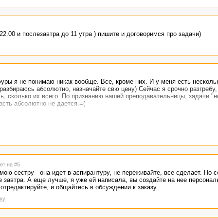
22.00 и послезавтра до 11 утра ) пишите и договоримся про задачи)
уры я не понимаю никак вообще. Все, кроме них. И у меня есть нескольк
 разбираюсь абсолютно, назначайте свю цену) Сейчас я срочно разгребу,
ь, сколько их всего. По признанию нашей преподавательницы, задачи "н
асть абсолютно не дается.=(
ет на #5
мою сестру - она идет в аспирантуру, не переживайте, все сделает. Но с
 завтра. А еще лучше, я уже ей написала, вы создайте на нее персонал
отредактируйте, и общайтесь в обсуждении к заказу.
ку