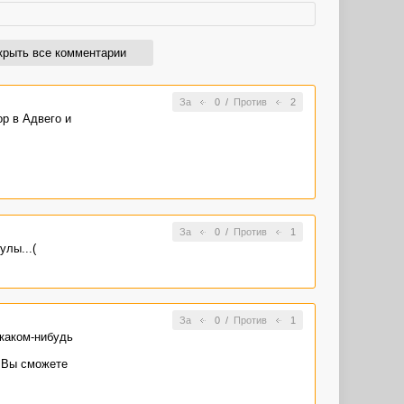
крыть все комментарии
За
0
/
Против
2
ор в Адвего и
За
0
/
Против
1
улы...(
За
0
/
Против
1
каком-нибудь
и Вы сможете