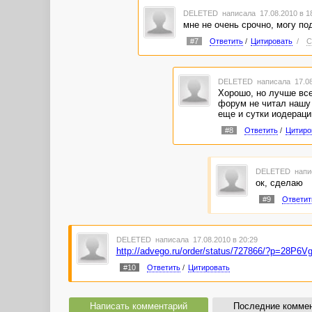
DELETED
написала 17.08.2010 в 
мне не очень срочно, могу по
#7
Ответить
/
Цитировать
/
С
DELETED
написала 17.08
Хорошо, но лучше все
форум не читал нашу 
еще и сутки иодерацию
#8
Ответить
/
Цитиро
DELETED
напи
ок, сделаю
#9
Ответит
DELETED
написала 17.08.2010 в 20:29
http://advego.ru/order/status/727866/?p=28P6
#10
Ответить
/
Цитировать
Написать комментарий
Последние комме