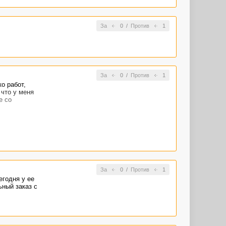
За
0
/
Против
1
За
0
/
Против
1
о работ,
 что у меня
е со
За
0
/
Против
1
егодня у ее
ьный заказ с