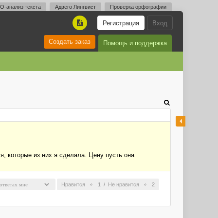
O-анализ текста
Адвего Лингвист
Проверка орфографии
Регистрация
Вход
A
Создать заказ
Помощь и поддержка
я, которые из них я сделала. Цену пусть она
Нравится
1
/
Не нравится
2