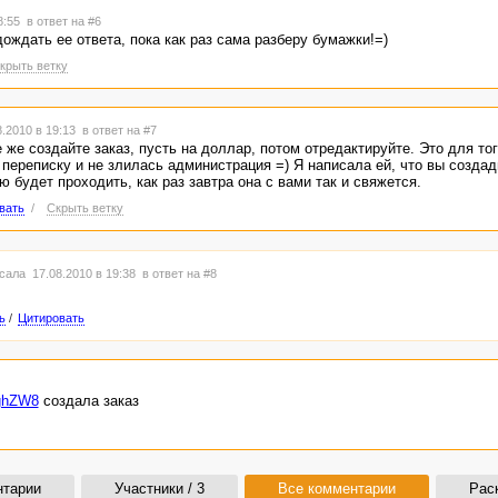
18:55
в ответ на #6
дождать ее ответа, пока как раз сама разберу бумажки!=)
крыть ветку
.2010 в 19:13
в ответ на #7
 же создайте заказ, пусть на доллар, потом отредактируйте. Это для тог
переписку и не злилась администрация =) Я написала ей, что вы создад
 будет проходить, как раз завтра она с вами так и свяжется.
вать
/
Скрыть ветку
сала 17.08.2010 в 19:38
в ответ на #8
ь
/
Цитировать
VghZW8
создала заказ
нтарии
Участники / 3
Все комментарии
Рас