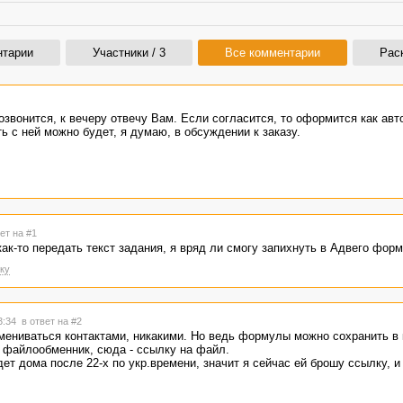
нтарии
Участники / 3
Все комментарии
Рас
озвонится, к вечеру отвечу Вам. Если согласится, то оформится как авт
ь с ней можно будет, я думаю, в обсуждении к заказу.
ет на #1
как-то передать текст задания, я вряд ли смогу запихнуть в Адвего форм
ку
03:34
в ответ на #2
мениваться контактами, никакими. Но ведь формулы можно сохранить в 
й файлообменник, сюда - ссылку на файл.
дет дома после 22-х по укр.времени, значит я сейчас ей брошу ссылку, 