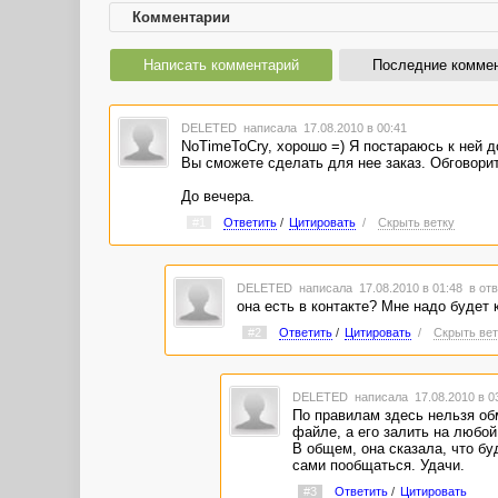
Комментарии
Написать комментарий
Последние комме
DELETED
написала 17.08.2010 в 00:41
NoTimeToCry, хорошо =) Я постараюсь к ней д
Вы сможете сделать для нее заказ. Обговорит
До вечера.
#1
Ответить
/
Цитировать
/
Скрыть ветку
DELETED
написала 17.08.2010 в 01:48
в отв
она есть в контакте? Мне надо будет 
#2
Ответить
/
Цитировать
/
Скрыть вет
DELETED
написала 17.08.2010 в 
По правилам здесь нельзя об
файле, а его залить на любо
В общем, она сказала, что бу
сами пообщаться. Удачи.
#3
Ответить
/
Цитировать