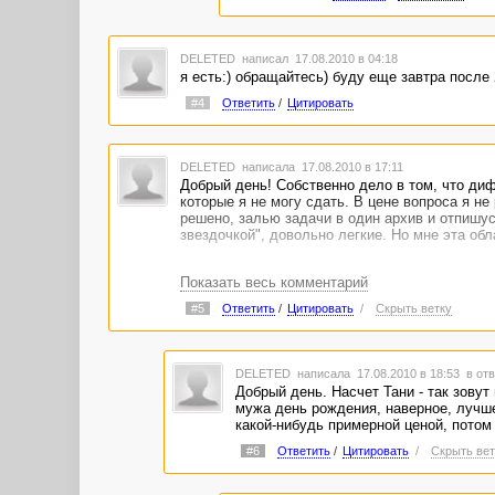
DELETED
написал 17.08.2010 в 04:18
я есть:) обращайтесь) буду еще завтра после 
#4
Ответить
/
Цитировать
DELETED
написала 17.08.2010 в 17:11
Добрый день! Собственно дело в том, что диф
которые я не могу сдать. В цене вопроса я не
решено, залью задачи в один архив и отпишус
звездочкой", довольно легкие. Но мне эта обл
Показать весь комментарий
#5
Ответить
/
Цитировать
/
Скрыть ветку
DELETED
написала 17.08.2010 в 18:53
в отв
Добрый день. Насчет Тани - так зовут 
мужа день рождения, наверное, лучше
какой-нибудь примерной ценой, потом 
#6
Ответить
/
Цитировать
/
Скрыть вет