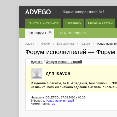
—
биржа копирайтинга №1
Работа в интернете
Заказчику
Магазин статей
Все форумы
Новые сообщения
Адвего
Форум
Все форумы
Адвего
Форум исполни
Форум исполнителей — Форум 
Адвего
/
Форум исполнителей
для Isavda
В идеале 4 работы, №10 4 задания, №9 около 16, №8 
назначит, могу ей сначала задания выслать. Я сама н
Написала: DELETED , 17.08.2010 в 00:33
В форуме:
Форум исполнителей
Комментариев:
10