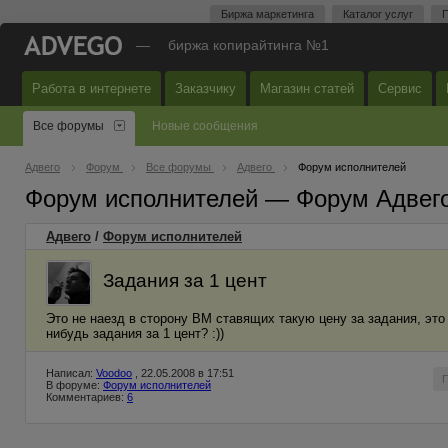
Биржа маркетинга
Каталог услуг
П
—
биржа копирайтинга №1
Работа в интернете
Заказчику
Магазин статей
Сервис
Все форумы
Новые сообщения
Адвего
Форум
Все форумы
Адвего
Форум исполнителей
Форум исполнителей — Форум Адвег
Адвего
/
Форум исполнителей
Задания за 1 цент
Это не наезд в сторону ВМ ставящих такую цену за задания, это 
нибудь задания за 1 цент? :))
Написал:
Voodoo
, 22.05.2008 в 17:51
В форуме:
Форум исполнителей
Комментариев:
6