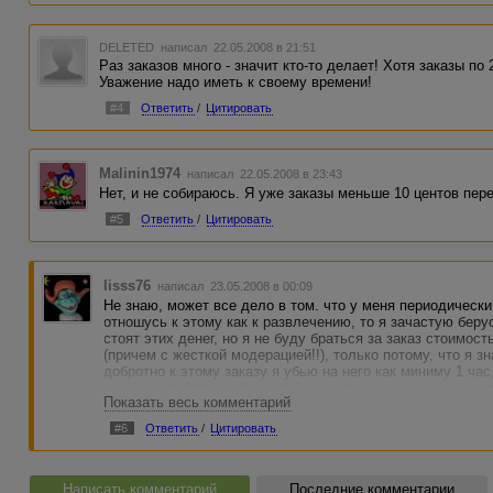
DELETED
написал 22.05.2008 в 21:51
Раз заказов много - значит кто-то делает! Хотя заказы по 
Уважение надо иметь к своему времени!
#4
Ответить
/
Цитировать
Malinin1974
написал 22.05.2008 в 23:43
Нет, и не собираюсь. Я уже заказы меньше 10 центов пере
#5
Ответить
/
Цитировать
lisss76
написал 23.05.2008 в 00:09
Не знаю, может все дело в том. что у меня периодически
отношусь к этому как к развлечению, то я зачастую берус
стоят этих денег, но я не буду браться за заказ стоимост
(причем с жесткой модерацией!!), только потому, что я з
добротно к этому заказу я убью на него как миниму 1 ча
доход за работу в офисе за 1 час, то я получаю как мин
Показать весь комментарий
математика :) Минимальный заработок за день 3000 руб (н
делать, а если работать, то можно и больше), тупо делим
#6
Ответить
/
Цитировать
же 0.5 доллара умножаем на 25 (ну пусть у нас будет супе
375 делим на 12.5 и получаем разницу в 30 раз :) Умиляет
Написать комментарий
Последние комментарии