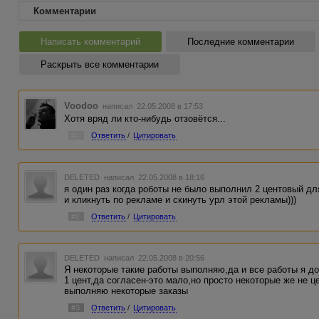
Комментарии
Написать комментарий
Последние комментарии
Раскрыть все комментарии
Voodoo
написал 22.05.2008 в 17:53
Хотя вряд ли кто-нибудь отзовётся...
#1
Ответить
/
Цитировать
DELETED
написал 22.05.2008 в 18:16
я один раз когда роботы не было выполнил 2 центовый дл
и кликнуть по рекламе и скинуть урл этой рекламы)))
#2
Ответить
/
Цитировать
DELETED
написал 22.05.2008 в 20:56
Я некоторые такие работы выполняю,да и все работы я до
1 цент,да согласен-это мало,но просто некоторые же не ц
выполняю некоторые заказы
#3
Ответить
/
Цитировать