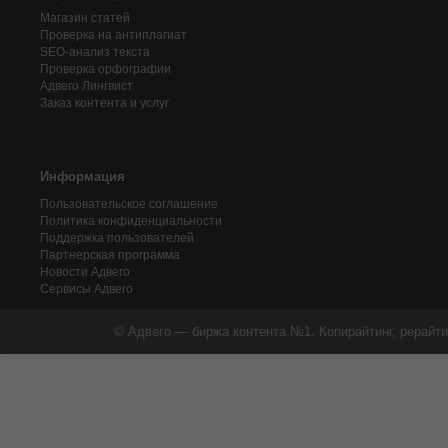
Магазин статей
Проверка на антиплагиат
SEO-анализ текста
Проверка орфографии
Адвего
Лингвист
Заказ контента и услуг
Информация
Пользовательское соглашение
Политика конфиденциальности
Поддержка пользователей
Партнерская программа
Новости Адвего
Сервисы Адвего
© Адвего — биржа контента №1. Копирайтинг, рерайти