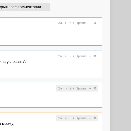
крыть все комментарии
За
8
/
Против
3
м
За
9
/
Против
0
жна угловая. А
За
2
/
Против
0
За
0
/
Против
0
о-моему,