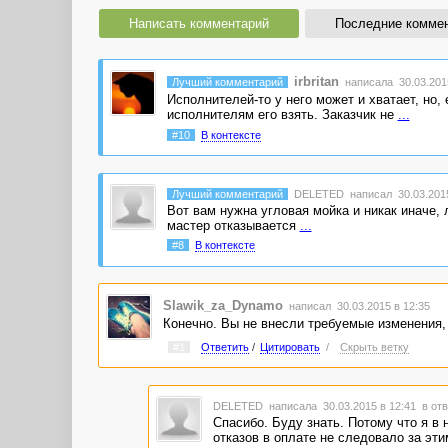
Написать комментарий
Последние комме
irbritan
Лучший комментарий
написала 30.03.2015
Исполнителей-то у него может и хватает, но,
исполнителям его взять. Заказчик не
...
#10
В контексте
Лучший комментарий
DELETED
написал 30.03.2015
Вот вам нужна угловая мойка и никак иначе, 
мастер отказывается
...
#8
В контексте
Slawik_za_Dynamo
написал 30.03.2015 в 12:35
Конечно. Вы не внесли требуемые изменения, а
#1
Ответить
/
Цитировать
/
Скрыть ветку
DELETED
написала 30.03.2015 в 12:41
в отв
Спасибо. Буду знать. Потому что я в 
отказов в оплате не следовало за эти