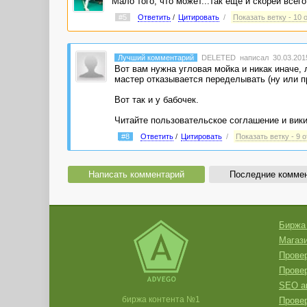
Мало того, что может...так еще и скорей всего 
#5
Ответить
/
Цитировать
/
Показать ветку - 10 
Лучший комментарий
DELETED
написал 30.03.2015
Вот вам нужна угловая мойка и никак иначе, 
мастер отказывается переделывать (ну или п
Вот так и у бабочек.
Читайте пользовательское соглашение и вики
#8
Ответить
/
Цитировать
/
Показать ветку - 9 
Написать комментарий
Последние комме
Биржа
Магази
Провер
Прове
SEO а
биржа контента №1
Провер