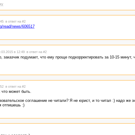
ку
2:45
в ответ на #2
log/read/news/606517
.03.2015 в 12:49
в ответ на #2
, заказчик подумает, что ему проще подкорректировать за 10-15 минут, 
3:52
в ответ на #2
к что может быть.
овательское соглашение не читали? Я не юрист, и то читал :) надо же зн
м отпишешь :)