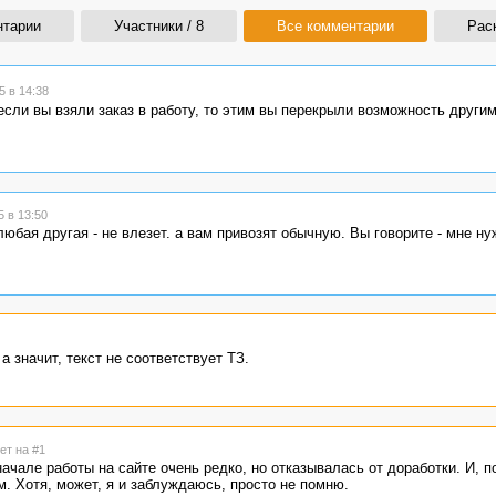
нтарии
Участники / 8
Все комментарии
Рас
 в 14:38
 если вы взяли заказ в работу, то этим вы перекрыли возможность други
 в 13:50
любая другая - не влезет. а вам привозят обычную. Вы говорите - мне ну
 значит, текст не соответствует ТЗ.
ет на #1
начале работы на сайте очень редко, но отказывалась от доработки. И, п
м. Хотя, может, я и заблуждаюсь, просто не помню.