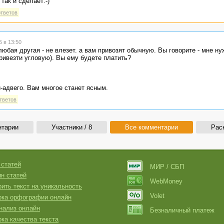
так и сделает:-)
ответов
 в 13:50
любая другая - не влезет. а вам привозят обычную. Вы говорите - мне ну
ривезти угловую). Вы ему будете платить?
-адвего. Вам многое станет ясным.
ответов
нтарии
Участники / 8
Все комментарии
Рас
 статей
МИР / СБП
н статей
WebMoney
ить текст на уникальность
Volet
рка орфографии онлайн
нализ онлайн
Безналичный платеж
ка качества текста