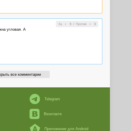
За
9
/
Против
0
жна угловая. А
крыть все комментарии
Telegram
Вконтакте
Приложение для Android