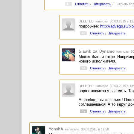
#2
Ответить
/
Цитировать
/
Скрыть вет
DELETED
написал 30.03.2015 в 1
подробнее:
http://advego.ru/b
#3
Ответить
/
Цитировать
Slawik_za_Dynamo
написал 30
Может быть и такое. Например
нового исполнителя.
#4
Ответить
/
Цитировать
DELETED
написал 30.03.2015 в 1
пара отказиков у вас есть. Та
А вообще, вы же юрист! Польз
соглашаешься! А то вдруг до
#9
Ответить
/
Цитировать
YonshA
написала 30.03.2015 в 12:58