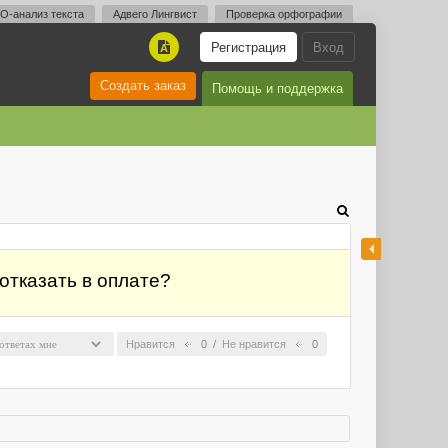
O-анализ текста
Адвего Лингвист
Проверка орфографии
Регистрация
Вход
A
Создать заказ
Помощь и поддержка
 отказать в оплате?
Нравится
0
/
Не нравится
0