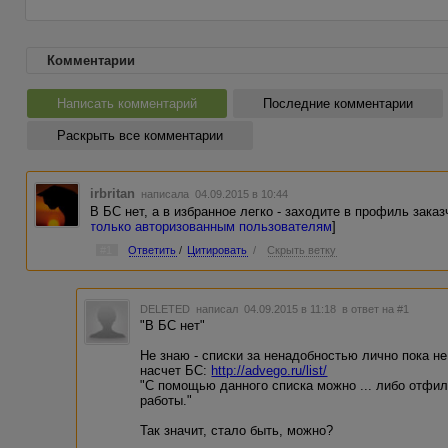
Комментарии
Написать комментарий
Последние комментарии
Раскрыть все комментарии
irbritan
написала 04.09.2015 в 10:44
В БС нет, а в избранное легко - заходите в профиль заказ
только авторизованным пользователям
]
#1
Ответить
/
Цитировать
/
Скрыть ветку
DELETED
написал 04.09.2015 в 11:18
в ответ на #1
"В БС нет"
Не знаю - списки за ненадобностью лично пока не 
насчет БС:
http://advego.ru/list/
"С помощью данного списка можно ... либо отфил
работы."
Так значит, стало быть, можно?