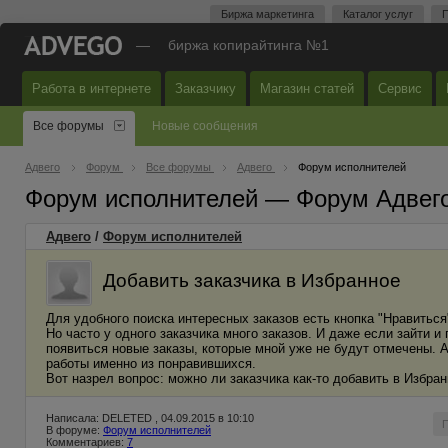
Биржа маркетинга
Каталог услуг
П
—
биржа копирайтинга №1
Работа в интернете
Заказчику
Магазин статей
Сервис
Все форумы
Новые сообщения
Адвего
Форум
Все форумы
Адвего
Форум исполнителей
Форум исполнителей — Форум Адвег
Адвего
/
Форум исполнителей
Добавить заказчика в Избранное
Для удобного поиска интересных заказов есть кнопка "Нравиться
Но часто у одного заказчика много заказов. И даже если зайти и 
появиться новые заказы, которые мной уже не будут отмечены. А
работы именно из понравившихся.
Вот назрел вопрос: можно ли заказчика как-то добавить в Избра
Написала: DELETED , 04.09.2015 в 10:10
В форуме:
Форум исполнителей
Комментариев:
7