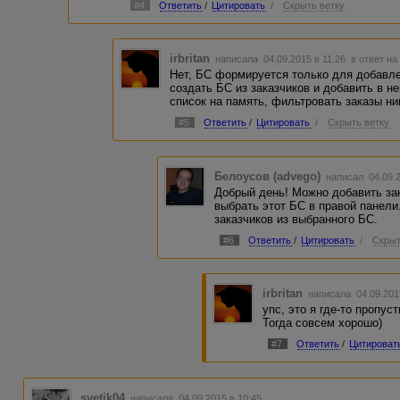
#4
Ответить
/
Цитировать
/
Скрыть ветку
irbritan
написала 04.09.2015 в 11:26
в ответ на
Нет, БС формируется только для добавлен
создать БС из заказчиков и добавить в не
список на память, фильтровать заказы ни
#5
Ответить
/
Цитировать
/
Скрыть ветку
Белоусов (advego)
написал 04.09.
Добрый день! Можно добавить зак
выбрать этот БС в правой панели
заказчиков из выбранного БС.
#6
Ответить
/
Цитировать
/
Скрыт
irbritan
написала 04.09.201
упс, это я где-то пропус
Тогда совсем хорошо)
#7
Ответить
/
Цитироват
svetik04
написала 04.09.2015 в 10:45