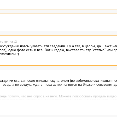
в ответ на #2
 обсуждении потом указать эти сведения. Ну а так, в целом, да. Текст н
ов), одно фото есть и всё. Вот и гадаю, выставлять эту "статью" или п
казчикам :)
уждении статьи после оплаты покупателем (во избежание скачивания п
т товар, а не воздух, ждать, пока автор появится на бирже и соизволит д
едь потому, что нет спроса на него. Можете попробовать продать видео
вом хостинге, откуда он не исчезнет через месяц, а в тексте статьи ра
хивации - это не будет в данном случае нарушением, почти точно так ж
лов.