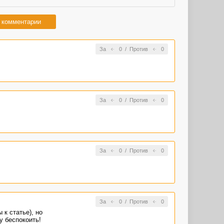
 комментарии
За
0
/
Против
0
За
0
/
Против
0
За
0
/
Против
0
За
0
/
Против
0
к статье), но
у беспокоить!