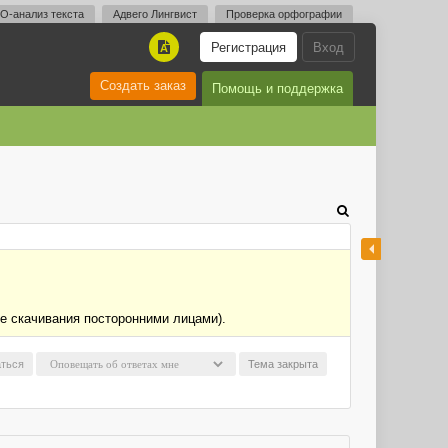
O-анализ текста
Адвего Лингвист
Проверка орфографии
Регистрация
Вход
A
Создать заказ
Помощь и поддержка
ие скачивания посторонними лицами).
ться
Тема закрыта