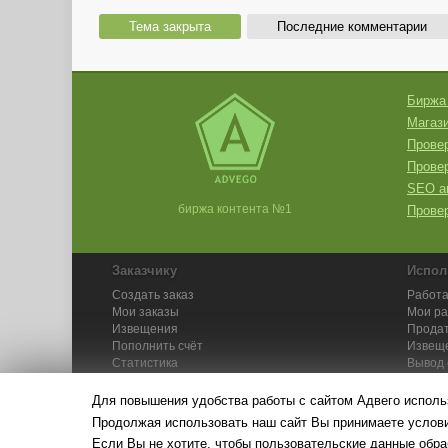
Тема закрыта
Последние комментарии
Биржа
Магази
Провер
Прове
SEO а
биржа контента №1
Провер
Заказчику
Испол
Создать заказ
Работа
Мои заказы
Мои р
Извещения
Продат
Пополнить счёт
Извещ
Статистика
Вывод 
API
Инстру
Для повышения удобства работы с сайтом Адвего исполь
Продолжая использовать наш сайт Вы принимаете усло
Если Вы не хотите, чтобы пользовательские данные обра