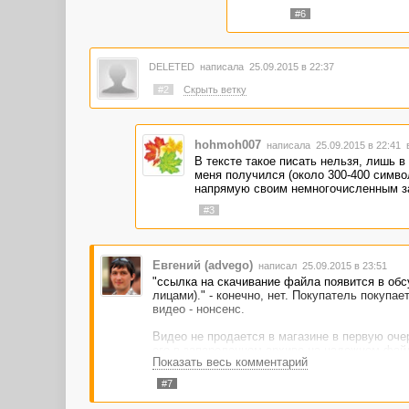
#6
DELETED
написала 25.09.2015 в 22:37
#2
Скрыть ветку
hohmoh007
написала 25.09.2015 в 22:41
В тексте такое писать нельзя, лишь в
меня получился (около 300-400 символ
напрямую своим немногочисленным за
#3
Евгений (advego)
написал 25.09.2015 в 23:51
"ссылка на скачивание файла появится в обс
лицами)." - конечно, нет. Покупатель покупае
видео - нонсенс.
Видео не продается в магазине в первую очер
его в запароленном архиве на надежном файло
Показать весь комментарий
ссылку на его скачивание и пароль для разар
фото с минимальным описанием в 200 симво
#7
Тема закрыта.