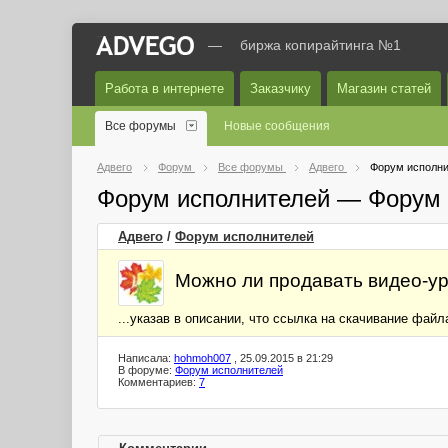
—
биржа копирайтинга №1
Работа в интернете
Заказчику
Магазин статей
Все форумы
Новые сообщения
Адвего
Форум
Все форумы
Адвего
Форум исполни
Форум исполнителей — Форум 
Адвего
/
Форум исполнителей
Можно ли продавать видео-ур
...указав в описании, что ссылка на скачивание фай
Написала:
hohmoh007
, 25.09.2015 в 21:29
В форуме:
Форум исполнителей
Комментариев:
7