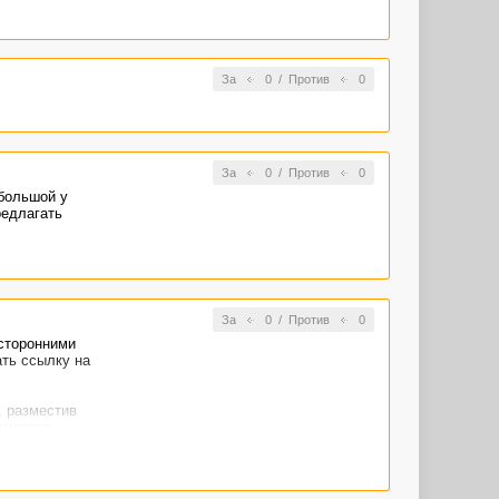
За
0
/
Против
0
За
0
/
Против
0
ебольшой у
редлагать
За
0
/
Против
0
осторонними
ать ссылку на
, разместив
зместить
е продаются