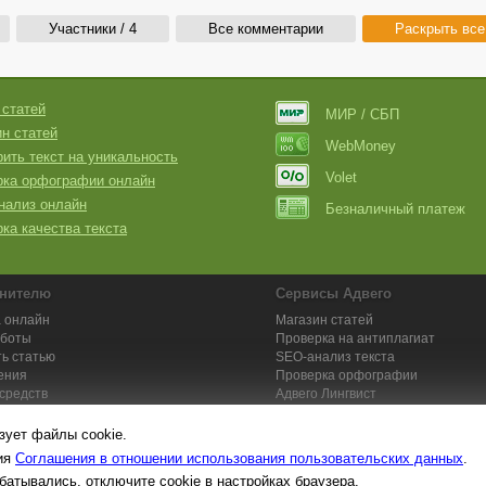
Участники / 4
Все комментарии
Раскрыть все
 статей
МИР / СБП
н статей
WebMoney
ить текст на уникальность
Volet
рка орфографии онлайн
нализ онлайн
Безналичный платеж
ка качества текста
нителю
Сервисы Адвего
 онлайн
Магазин статей
аботы
Проверка на антиплагиат
ь статью
SEO-анализ текста
ения
Проверка орфографии
средств
Адвего
Лингвист
кции для исполнителей
Заказ контента и услуг
зует файлы cookie.
вия
Соглашения в отношении использования пользовательских данных
.
батывались, отключите cookie в настройках браузера.