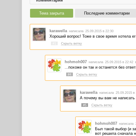
Комментарии
Тема закрыта
Последние комментарии
karawella
написала 25.09.2015 в 22:30
Хороший вопрос! Тоже в свое время хотела ег
#1
Скрыть ветку
hohmoh007
написала 25.09.2015 в 22:42
...похоже он так и останется без ответа
#4
Скрыть ветку
karawella
написала 25.09.2015 в
А почему вы вам не написать
#5
Скрыть ветку
hohmoh007
написала 2
Был такой выбор (и з
вот решила сначала н