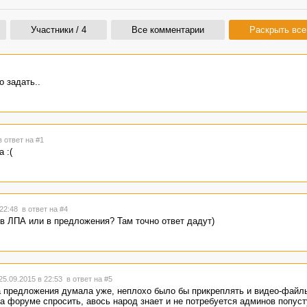
Участники / 4
Все комментарии
Раскрыть все
о задать..
в ответ на #1
 :(
 22:48
в ответ на #4
 в ЛПА или в предложения? Там точно ответ дадут)
5.09.2015 в 22:53
в ответ на #5
а предложения думала уже, неплохо было бы прикреплять и видео-файлы 
а форуме спросить, авось народ знает и не потребуется админов попуст