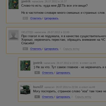
jpetrik
написала 26.07.2012 в 16:37
Слово-то есть: куда мне ДЕТЬ все эти вещи?
Но в частотном словаре много смешных и странных слов. 
#3
Ответить
/
Цитировать
DELETED
написала 26.07.2012 в 22:00
Про глагол я не подумала, я в качестве существительного
Хорошо, нервничать перестаю, обращать внимание на ЧС 
Спасибо!
#4
Ответить
/
Цитировать
/
Скрыть ветку
jpetrik
написала 26.07.2012 в 22:01
в ответ на #4
:) Не за что. Тут самое главное - не нервничать и
#5
Ответить
/
Цитировать
bure37
написал 26.07.2012 в 22:06
в ответ на #4
Могу поспорить, странное слово "иза" там тоже не
#6
Ответить
/
Цитировать
/
Скрыть ветку