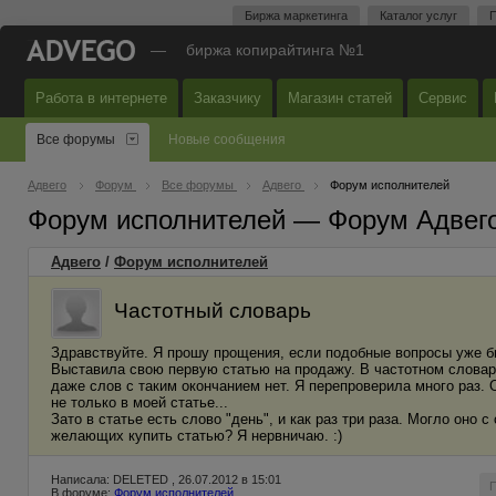
Биржа маркетинга
Каталог услуг
П
—
биржа копирайтинга №1
Работа в интернете
Заказчику
Магазин статей
Сервис
Все форумы
Новые сообщения
Адвего
Форум
Все форумы
Адвего
Форум исполнителей
Форум исполнителей — Форум Адвег
Адвего
/
Форум исполнителей
Частотный словарь
Здравствуйте. Я прошу прощения, если подобные вопросы уже бы
Выставила свою первую статью на продажу. В частотном словаре 
даже слов с таким окончанием нет. Я перепроверила много раз. О
не только в моей статье...
Зато в статье есть слово "день", и как раз три раза. Могло оно
желающих купить статью? Я нервничаю. :)
Написала: DELETED , 26.07.2012 в 15:01
В форуме:
Форум исполнителей