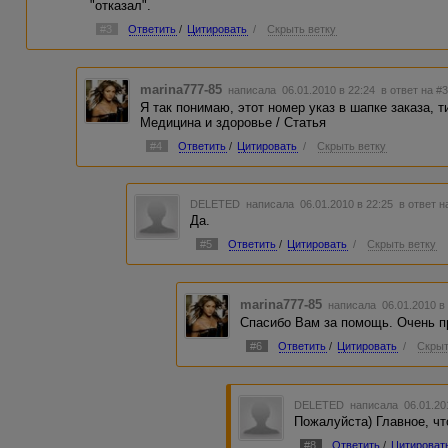
"отказал".
#3
Ответить
/
Цитировать
/
Скрыть ветку
marina777-85
написала 06.01.2010 в 22:24
в ответ на #
Я так понимаю, этот номер указ в шапке заказа, т
Медицина и здоровье / Статья
#4
Ответить
/
Цитировать
/
Скрыть ветку
DELETED
написала 06.01.2010 в 22:25
в ответ н
Да.
#5
Ответить
/
Цитировать
/
Скрыть ветку
marina777-85
написала 06.01.2010 в
Спасибо Вам за помощь. Очень пр
#6
Ответить
/
Цитировать
/
Скрыт
DELETED
написала 06.01.20
Пожалуйста) Главное, чт
#8
Ответить
/
Цитироват