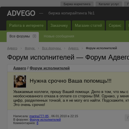
Биржа маркетинга
Каталог услуг
П
—
биржа копирайтинга №1
Работа в интернете
Заказчику
Магазин статей
Сервис
Все форумы
Новые сообщения
Адвего
Форум
Все форумы
Адвего
Форум исполнителей
Форум исполнителей — Форум Адвег
Адвего
/
Форум исполнителей
Нужна срочно Ваша попомщь!!!
Уважаемые коллеги, прошу Вашей помощи. Дело в том, что мы с
необоснованного отказа в оплате со стороны ВМ. Однако, у мен
цифр, разделенных точкой, а я не могу его найти. Подскажите, к
Это очень срочно!
Написала:
marina777-85
, 06.01.2010 в 22:15
В форуме:
Форум исполнителей
Комментариев:
8