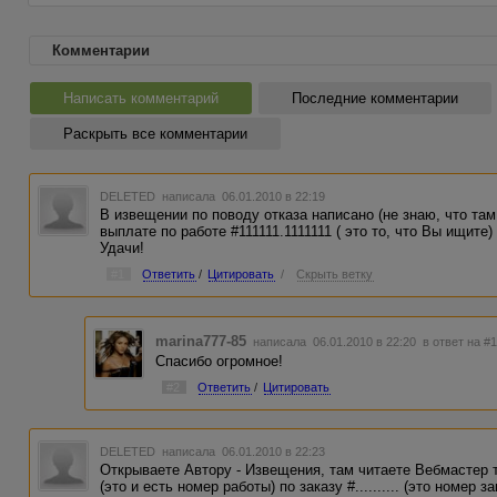
Комментарии
Написать комментарий
Последние комментарии
Раскрыть все комментарии
DELETED
написала 06.01.2010 в 22:19
В извещении по поводу отказа написано (не знаю, что там
выплате по работе #111111.1111111 ( это то, что Вы ищите) 
Удачи!
#1
Ответить
/
Цитировать
/
Скрыть ветку
marina777-85
написала 06.01.2010 в 22:20
в ответ на #
Спасибо огромное!
#2
Ответить
/
Цитировать
DELETED
написала 06.01.2010 в 22:23
Открываете Автору - Извещения, там читаете Вебмастер так
(это и есть номер работы) по заказу #.......... (это номер