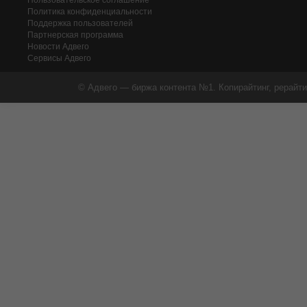
Пользовательское соглашение
Политика конфиденциальности
Поддержка пользователей
Партнерская программа
Новости Адвего
Сервисы Адвего
© Адвего — биржа контента №1. Копирайтинг, рерайти