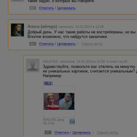
таких задач, о которых вы говорите.
#3
Ответить
/
Цитировать
Алиса (advego)
написала 14.01.2013 в 12:28
Добрый день. У нас такие работы не востребованы, но в
Вполне возможно, что найдутся заказчики.
#4
Ответить
/
Цитировать
/
Скрыть ветку
DELETED
написала 14.01.2013 в 12:50
в ответ на #4
Здравствуйте, позвольте вас отвлечь на минутку
не уникальных картинок, считается уникальным? 
Например
#5.1
604x335, jpeg
80.3 Kb
#5
Ответить
/
Цитировать
/
Скрыть ветку