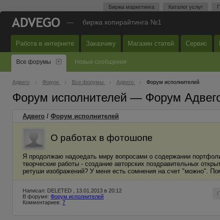
Биржа маркетинга
Каталог услуг
П
—
биржа копирайтинга №1
Работа в интернете
Заказчику
Магазин статей
Сервис
Все форумы
Новые сообщения
Адвего
Форум
Все форумы
Адвего
Форум исполнителей
Форум исполнителей — Форум Адвег
Адвего
/
Форум исполнителей
О работах в фотошопе
Я продолжаю надоедать миру вопросами о содержании портфолио
творческие работы - создание авторских поздравительных откры
ретуши изображений? У меня есть сомнения на счет "можно". По
Написал: DELETED , 13.01.2013 в 20:12
В форуме:
Форум исполнителей
Комментариев:
7