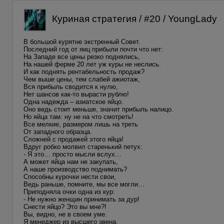
Куриная стратегия / #20 / YoungLady
В большой курятне экстренный Совет.
Последний год от яиц прибыли почти что нет:
На Западе все цены резко поднялись,
На нашей ферме 20 лет уж куры не неслись.
И как поднять рентабельность продаж?
Чем выше цены, тем слабей ажиотаж,
Вся прибыль сводится к нулю,
Нет шансов как-то вырасти рублю!
Одна надежда – азиатское яйцо.
Оно ведь стоит меньше, значит прибыль налицо.
Но яйца там: ну не на что смотреть!
Все мелкие, размером лишь на треть
От западного образца.
Сложней с продажей этого яйца!
Вдруг робко молвил старенький петух:
- Я это… просто мысли вслух…
А может яйца нам не закупать,
А наше производство поднимать?
Способны курочки нести свои,
Ведь раньше, помните, мы все могли…
Приподняла очки одна из кур:
- Не нужно женщин принимать за дур!
Снести яйцо? Это вы мне?!
Вы, видно, не в своем уме.
Я менеджер из высшего звена,