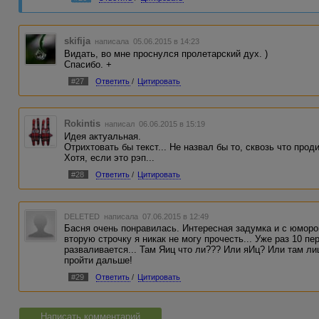
skifija
написала 05.06.2015 в 14:23
Видать, во мне проснулся пролетарский дух. )
Спасибо. +
#27
Ответить
/
Цитировать
Rokintis
написал 06.06.2015 в 15:19
Идея актуальная.
Отрихтовать бы текст... Не назвал бы то, сквозь что про
Хотя, если это рэп...
#28
Ответить
/
Цитировать
DELETED
написала 07.06.2015 в 12:49
Басня очень понравилась. Интересная задумка и с юморо
вторую строчку я никак не могу прочесть... Уже раз 10 п
разваливается... Там Яиц что ли??? Или яИц? Или там ли
пройти дальше!
#29
Ответить
/
Цитировать
Написать комментарий