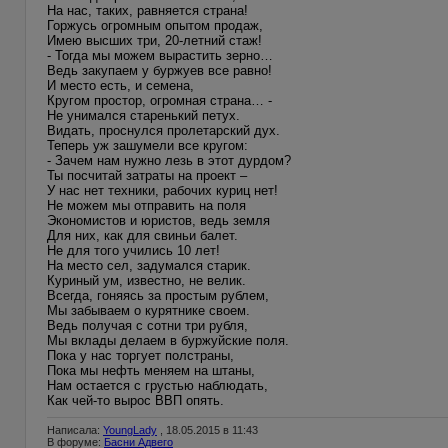
На нас, таких, равняется страна!
Горжусь огромным опытом продаж,
Имею высших три, 20-летний стаж!
- Тогда мы можем вырастить зерно…
Ведь закупаем у буржуев все равно!
И место есть, и семена,
Кругом простор, огромная страна… -
Не унимался старенький петух.
Видать, проснулся пролетарский дух.
Теперь уж зашумели все кругом:
- Зачем нам нужно лезь в этот дурдом?
Ты посчитай затраты на проект –
У нас нет техники, рабочих куриц нет!
Не можем мы отправить на поля
Экономистов и юристов, ведь земля
Для них, как для свиньи балет.
Не для того учились 10 лет!
На место сел, задумался старик.
Куриный ум, известно, не велик.
Всегда, гоняясь за простым рублем,
Мы забываем о курятнике своем.
Ведь получая с сотни три рубля,
Мы вклады делаем в буржуйские поля.
Пока у нас торгует полстраны,
Пока мы нефть меняем на штаны,
Нам остается с грустью наблюдать,
Как чей-то вырос ВВП опять.
Написала:
YoungLady
, 18.05.2015 в 11:43
В форуме:
Басни Адвего