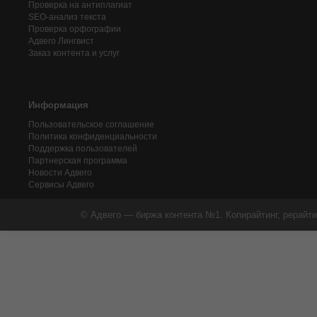
Проверка на антиплагиат
SEO-анализ текста
Проверка орфографии
Адвего
Лингвист
Заказ контента и услуг
Информация
Пользовательское соглашение
Политика конфиденциальности
Поддержка пользователей
Партнерская программа
Новости Адвего
Сервисы Адвего
© Адвего — биржа контента №1. Копирайтинг, рерайти