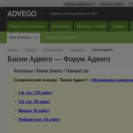
Биржа маркетинга
Каталог услуг
П
—
биржа копирайтинга №1
Работа в интернете
Заказчику
Магазин статей
Сервис
Все форумы
Новые сообщения
Адвего
Форум
Все форумы
Конкурсы
Басни Адвего
Басни Адвего — Форум Адвего
Конкурсы
/
Басни Адвего
/
Первый
тур
Сатирический конкурс "Басни Адвего"-
Обсуждение конкурса
1-й тур: 170 работ
2-й тур: 50 работ
Финал: 10 работ
Победители: 10 работ