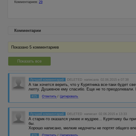
Комментариев:
29
Комментарии
Показано 5 комментариев
Показать все
Лучший комментарий
DELETED
написала 02.06.2015 в 07:38
А так хочется верить, что у Курятника все-таки будет с
лепту. Душевное ему спасибо. Еще не то преодолевали.
#25
Ответить
/
Цитировать
Лучший комментарий
DELETED
написал 02.06.2015 в 13:33
А старик-то оказался умнее и мудрее... Курятнику бы пр
бы.
Хорошо написано, мелкие недочеты не портят общего вп
#26
Ответить
/
Цитировать