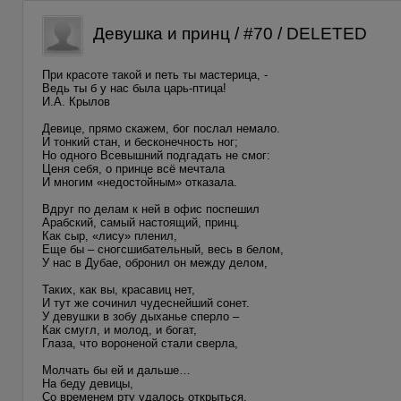
Девушка и принц / #70 / DELETED
При красоте такой и петь ты мастерица, -
Ведь ты б у нас была царь-птица!
И.А. Крылов
Девице, прямо скажем, бог послал немало.
И тонкий стан, и бесконечность ног;
Но одного Всевышний подгадать не смог:
Ценя себя, о принце всё мечтала
И многим «недостойным» отказала.
Вдруг по делам к ней в офис поспешил
Арабский, самый настоящий, принц.
Как сыр, «лису» пленил,
Еще бы – сногсшибательный, весь в белом,
У нас в Дубае, обронил он между делом,
Таких, как вы, красавиц нет,
И тут же сочинил чудеснейший сонет.
У девушки в зобу дыханье сперло –
Как смугл, и молод, и богат,
Глаза, что вороненой стали сверла,
Молчать бы ей и дальше…
На беду девицы,
Со временем рту удалось открыться.