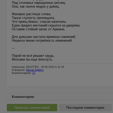
Под хлопанье нарощенных ресниц
Она, как нынче модно у девиц,
Манерно растянув слова,
Такую глупость пропищала,
Что принц бежал, спасая капиталы.
Едва предел мечтаний скрылся за дверями,
Оставив стойкий запах от Армани,
Для девушки настали времена сомнений;
Назрела явная потребность изменений.
---
Порой не всё решает грудь,
Мозгами бы еще блеснуть.
Написала: DELETED , 18.05.2015 в 11:43
В форуме:
Басни Адвего
Комментариев:
27
Комментарии
Написать комментарий
Последние комментарии