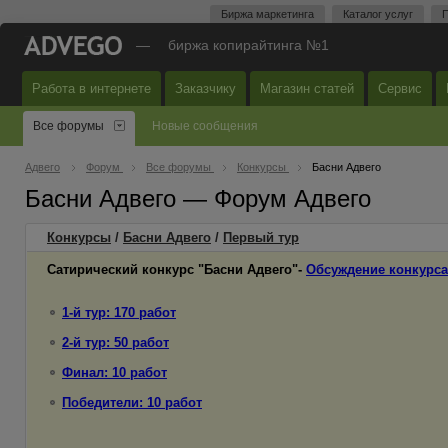
Биржа маркетинга
Каталог услуг
П
—
биржа копирайтинга №1
Работа в интернете
Заказчику
Магазин статей
Сервис
Все форумы
Новые сообщения
Адвего
Форум
Все форумы
Конкурсы
Басни Адвего
Басни Адвего — Форум Адвего
Конкурсы
/
Басни Адвего
/
Первый
тур
Сатирический конкурс "Басни Адвего"-
Обсуждение конкурса
1-й тур: 170 работ
2-й тур: 50 работ
Финал: 10 работ
Победители: 10 работ