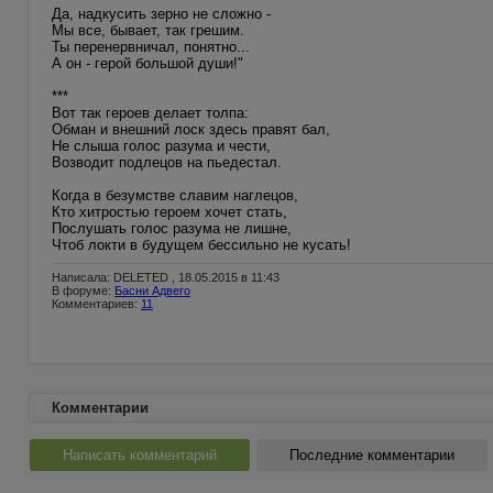
Да, надкусить зерно не сложно -
Мы все, бывает, так грешим.
Ты перенервничал, понятно...
А он - герой большой души!"
***
Вот так героев делает толпа:
Обман и внешний лоск здесь правят бал,
Не слыша голос разума и чести,
Возводит подлецов на пьедестал.
Когда в безумстве славим наглецов,
Кто хитростью героем хочет стать,
Послушать голос разума не лишне,
Чтоб локти в будущем бессильно не кусать!
Написала: DELETED , 18.05.2015 в 11:43
В форуме:
Басни Адвего
Комментариев:
11
Комментарии
Написать комментарий
Последние комментарии