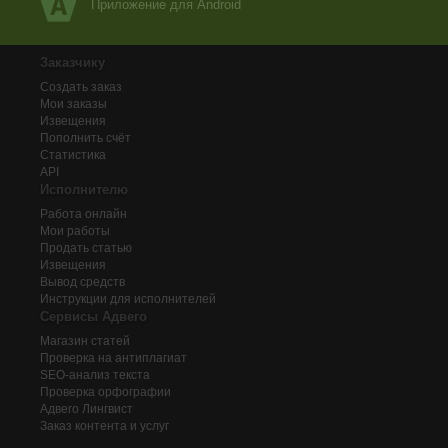
Приложение для Android
Заказчику
Создать заказ
Мои заказы
Извещения
Пополнить счёт
Статистика
API
Исполнителю
Работа онлайн
Мои работы
Продать статью
Извещения
Вывод средств
Инструкции для исполнителей
Сервисы Адвего
Магазин статей
Проверка на антиплагиат
SEO-анализ текста
Проверка орфографии
Адвего
Лингвист
Заказ контента и услуг