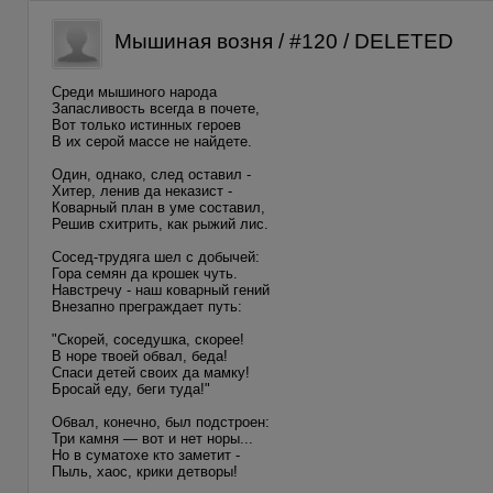
Мышиная возня / #120 / DELETED
Среди мышиного народа
Запасливость всегда в почете,
Вот только истинных героев
В их серой массе не найдете.
Один, однако, след оставил -
Хитер, ленив да неказист -
Коварный план в уме составил,
Решив схитрить, как рыжий лис.
Сосед-трудяга шел с добычей:
Гора семян да крошек чуть.
Навстречу - наш коварный гений
Внезапно преграждает путь:
"Скорей, соседушка, скорее!
В норе твоей обвал, беда!
Спаси детей своих да мамку!
Бросай еду, беги туда!"
Обвал, конечно, был подстроен:
Три камня — вот и нет норы...
Но в суматохе кто заметит -
Пыль, хаос, крики детворы!