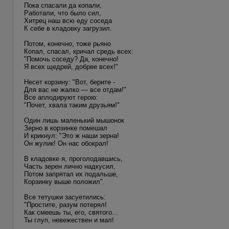
Пока спасали да копали,
Работали, что было сил,
Хитрец наш всю еду соседа
К себе в кладовку загрузил.
Потом, конечно, тоже рьяно
Копал, спасал, кричал средь всех:
"Помочь соседу? Да, конечно!
Я всех щедрей, добрее всех!"
Несет корзину: "Вот, берите -
Для вас не жалко — все отдам!"
Все аплодируют герою:
"Почет, хвала таким друзьям!"
Один лишь маленький мышонок
Зерно в корзинке помешал
И крикнул: "Это ж наши зерна!
Он жулик! Он нас обокрал!
В кладовке я, проголодавшись,
Часть зерен лично надкусил,
Потом запрятал их подальше,
Корзинку выше положил".
Все тетушки засуетились:
"Простите, разум потерял!
Как смеешь ты, его, святого...
Ты глуп, невежествен и мал!