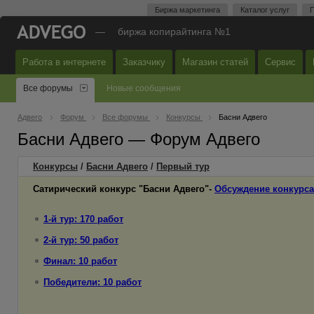
Биржа маркетинга
Каталог услуг
П
—
биржа копирайтинга №1
Работа в интернете
Заказчику
Магазин статей
Сервис
Все форумы
Новые сообщения
Адвего
Форум
Все форумы
Конкурсы
Басни Адвего
Басни Адвего — Форум Адвего
Конкурсы
/
Басни Адвего
/
Первый
тур
Сатирический конкурс "Басни Адвего"-
Обсуждение конкурса
1-й тур: 170 работ
2-й тур: 50 работ
Финал: 10 работ
Победители: 10 работ