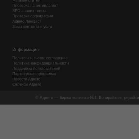
Магазин статей
Проверка на антиплагиат
SEO-анализ текста
Проверка орфографии
Адвего
Лингвист
Заказ контента и услуг
Информация
Пользовательское соглашение
Политика конфиденциальности
Поддержка пользователей
Партнерская программа
Новости Адвего
Сервисы Адвего
© Адвего — биржа контента №1. Копирайтинг, рерайти