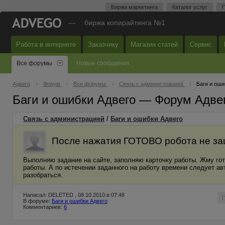
Биржа маркетинга
Каталог услуг
П
—
биржа копирайтинга №1
Работа в интернете
Заказчику
Магазин статей
Сервис
Все форумы
Новые сообщения
Адвего
Форум
Все форумы
Связь с администрацией
Баги и оши
Баги и ошибки Адвего — Форум Адве
Связь с администрацией
/
Баги и ошибки Адвего
После нажатия ГОТОВО робота не з
Выполняю задание на сайте, заполняю карточку работы. Жму гот
работы. А по истечении заданного на работу времени следует ав
разобраться.
Написал: DELETED , 08.10.2010 в 07:48
В форуме:
Баги и ошибки Адвего
Комментариев:
6