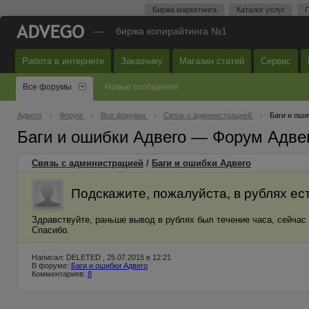
Биржа маркетинга
Каталог услуг
П
—
биржа копирайтинга №1
Работа в интернете
Заказчику
Магазин статей
Сервис
Все форумы
Новые сообщения
Адвего
Форум
Все форумы
Связь с администрацией
Баги и оши
Баги и ошибки Адвего — Форум Адве
Связь с администрацией
/
Баги и ошибки Адвего
Подскажите, пожалуйста, в рублях ес
Здравствуйте, раньше вывод в рублях был течение часа, сейчас
Спасибо.
Написал: DELETED , 25.07.2015 в 12:21
В форуме:
Баги и ошибки Адвего
Комментариев:
8