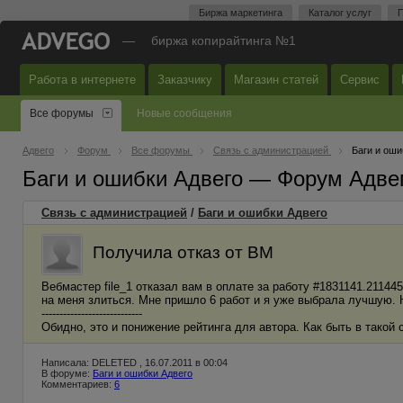
Биржа маркетинга
Каталог услуг
П
—
биржа копирайтинга №1
Работа в интернете
Заказчику
Магазин статей
Сервис
Все форумы
Новые сообщения
Адвего
Форум
Все форумы
Связь с администрацией
Баги и оши
Баги и ошибки Адвего — Форум Адве
Связь с администрацией
/
Баги и ошибки Адвего
Получила отказ от ВМ
Вебмастер file_1 отказал вам в оплате за работу #1831141.211445
на меня злиться. Мне пришло 6 работ и я уже выбрала лучшую. Н
----------------------------
Обидно, это и понижение рейтинга для автора. Как быть в такой 
Написала: DELETED , 16.07.2011 в 00:04
В форуме:
Баги и ошибки Адвего
Комментариев:
6