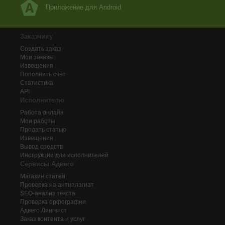
Приложение для Android
Заказчику
Создать заказ
Мои заказы
Извещения
Пополнить счёт
Статистика
API
Исполнителю
Работа онлайн
Мои работы
Продать статью
Извещения
Вывод средств
Инструкции для исполнителей
Сервисы Адвего
Магазин статей
Проверка на антиплагиат
SEO-анализ текста
Проверка орфографии
Адвего
Лингвист
Заказ контента и услуг