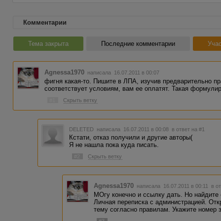
Комментарии
Тема закрыта
Последние комментарии
Учас
Agnessa1970
написала 16.07.2011 в 00:07
фигня какая-то. Пишите в ЛПА, изучив предварительно п
соответствует условиям, вам ее оплатят. Такая формулир
#1
Скрыть ветку
DELETED
написала 16.07.2011 в 00:08
в ответ на #1
Кстати, отказ получили и другие авторы(
Я не нашла пока куда писать.
#2
Скрыть ветку
Agnessa1970
написала 16.07.2011 в 00:11
в о
МОгу конечно и ссылку дать. Но найдите 
Личная переписка с администрацией. Отк
тему согласно правилам. Укажите номер з