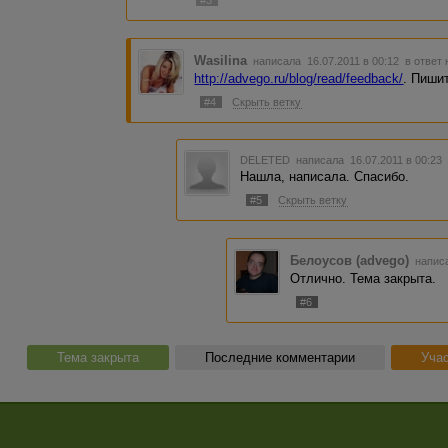
#3
Wasilina
написала 16.07.2011 в 00:12
в ответ 
http://advego.ru/blog/read/feedback/
. Пиши
#4
Скрыть ветку
DELETED
написала 16.07.2011 в 00:2
Нашла, написала. Спасибо.
#5
Скрыть ветку
Белоусов (advego)
написа
Отлично. Тема закрыта.
#6
Тема закрыта
Последние комментарии
Учас