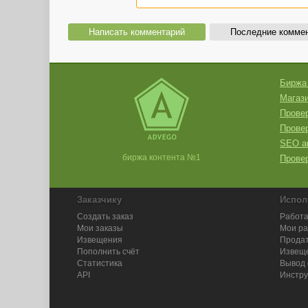
Написать комментарий
Последние комме
Биржа
Магази
Провер
Прове
SEO а
биржа контента №1
Провер
Заказчику
Испол
Создать заказ
Работа
Мои заказы
Мои р
Извещения
Продат
Пополнить счёт
Извещ
Статистика
Вывод 
API
Инстру