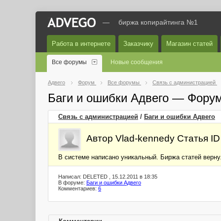
—
биржа копирайтинга №1
Работа в интернете
Заказчику
Магазин статей
Все форумы
Новые сообщения
Адвего
Форум
Все форумы
Связь с администрацией
Баги и ошибки Адвего — Фору
Связь с администрацией
/
Баги и ошибки Адвего
Автор Vlad-kennedy Статья I
В системе написано уникальный. Биржа статей верну
Написал: DELETED , 15.12.2011 в 18:35
В форуме:
Баги и ошибки Адвего
Комментариев:
6