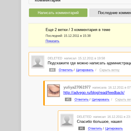
Комментарии
Написать комментарий
Последние комме
Еще 2 ветки / 3 комментария в темe
Последний:
15.12.2011 в 15:38
Показать
DELETED
написал 15.12.2011 в 19:58
Подскажите где можно написать администрации
#4
Ответить
/
Цитировать
/
Скрыть ветку
yuliya27061977
написала 16.12.2011 в 0
http://advego.ru/blog/read/feedback/
#5
Ответить
/
Цитировать
/
Скрыть ве
DELETED
написал 16.12.2011 в 23
Спасибо большое, нашел
#6
Ответить
/
Цитировать