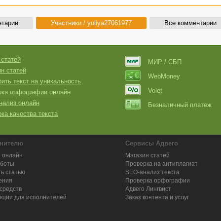
нтарии
Участники / yuliya27061977
Все комментарии
 статей
МИР / СБП
н статей
WebMoney
ить текст на уникальность
Volet
рка орфографии онлайн
нализ онлайн
Безналичный платеж
ка качества текста
нителю
Сервисы Адвего
 онлайн
Магазин статей
аботы
Проверка на антиплагиат
ь статью
SEO-анализ текста
ения
Проверка орфографии
средств
Адвего
Лингвист
кции для исполнителей
Заказ контента и услуг