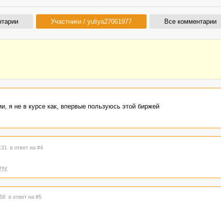
нтарии
Участники / yuliya27061977
Все комментарии
, я не в курсе как, впервые пользуюсь этой биржей
7:31
в ответ на #4
тку
:58
в ответ на #5