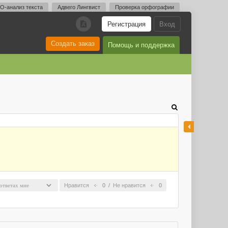
O-анализ текста
Адвего Лингвист
Проверка орфографии
Регистрация
Вход
A
Создать заказ
Помощь и поддержка
Нравится
0
/
Не нравится
0