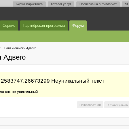
Биржа маркетинга
Каталог услуг
Проверка на антиплагиат
SE
Сервис
Партнёрская программа
Форум
Баги и ошибки Адвего
м Адвего
D 2583747.26673299 Неуникальный текст
ла как не уникальный.
Пожаловаться