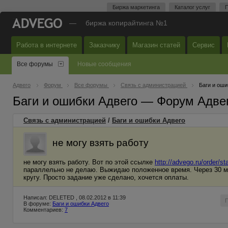
Биржа маркетинга
Каталог услуг
П
—
биржа копирайтинга №1
Работа в интернете
Заказчику
Магазин статей
Сервис
Все форумы
Новые сообщения
Адвего
Форум
Все форумы
Связь с администрацией
Баги и оши
Баги и ошибки Адвего — Форум Адве
Связь с администрацией
/
Баги и ошибки Адвего
не могу взять работу
не могу взять работу. Вот по этой ссылке
http://advego.ru/order/st
параллельно не делаю. Выжидаю положенное время. Через 30 мин
кругу. Просто задание уже сделано, хочется оплаты.
Написал: DELETED , 08.02.2012 в 11:39
В форуме:
Баги и ошибки Адвего
Комментариев:
7