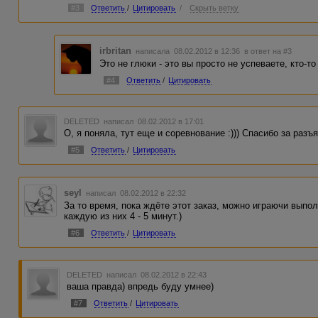
#3
Ответить
/
Цитировать
/
Скрыть ветку
irbritan
написала 08.02.2012 в 12:36
в ответ на #3
Это не глюки - это вы просто не успеваете, кто-т
#4
Ответить
/
Цитировать
DELETED
написал 08.02.2012 в 17:01
О, я поняла, тут еще и соревнование :))) Спасибо за разъя
#5
Ответить
/
Цитировать
seyl
написал 08.02.2012 в 22:32
За то время, пока ждёте этот заказ, можно играючи выпол
каждую из них 4 - 5 минут.)
#6
Ответить
/
Цитировать
DELETED
написал 08.02.2012 в 22:43
ваша правда) впредь буду умнее)
#7
Ответить
/
Цитировать