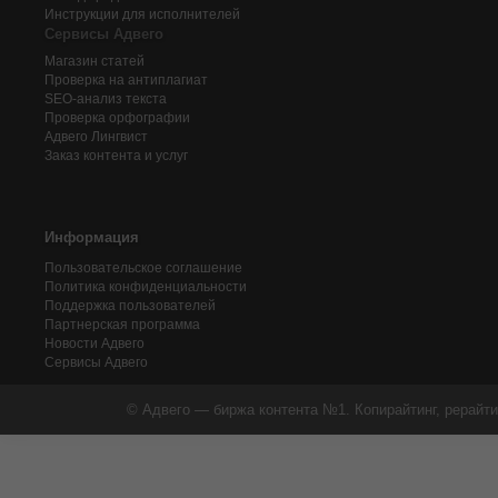
Инструкции для исполнителей
Сервисы Адвего
Магазин статей
Проверка на антиплагиат
SEO-анализ текста
Проверка орфографии
Адвего
Лингвист
Заказ контента и услуг
Информация
Пользовательское соглашение
Политика конфиденциальности
Поддержка пользователей
Партнерская программа
Новости Адвего
Сервисы Адвего
© Адвего — биржа контента №1. Копирайтинг, рерайти