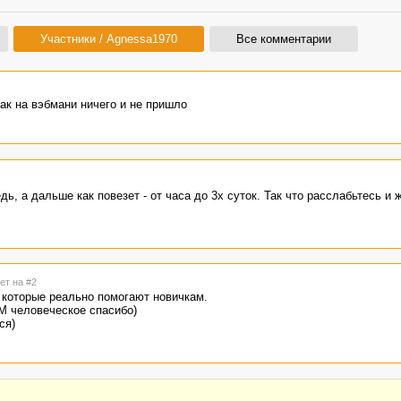
Участники / Agnessa1970
Все комментарии
ак на вэбмани ничего и не пришло
ь, а дальше как повезет - от часа до 3х суток. Так что расслабьтесь и 
ет на #2
 которые реально помогают новичкам.
АМ человеческое спасибо)
ся)