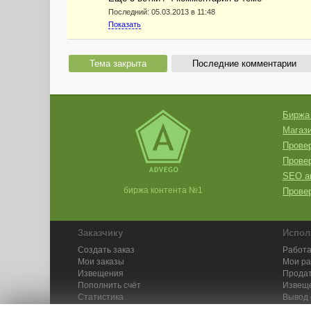
Последний:
05.03.2013 в 11:48
Показать
Тема закрыта
Последние комментарии
Биржа
Магази
Провер
Прове
SEO а
биржа контента №1
Провер
Заказчику
Испол
Создать заказ
Работа
Мои заказы
Мои р
Извещения
Продат
Пополнить счёт
Извещ
Статистика
Вывод 
API
Инстру