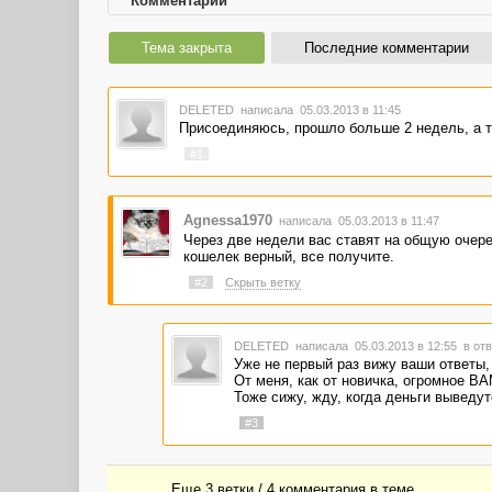
Комментарии
Тема закрыта
Последние комментарии
DELETED
написала 05.03.2013 в 11:45
Присоединяюсь, прошло больше 2 недель, а т
#1
Agnessa1970
написала 05.03.2013 в 11:47
Через две недели вас ставят на общую очеред
кошелек верный, все получите.
#2
Скрыть ветку
DELETED
написала 05.03.2013 в 12:55
в отв
Уже не первый раз вижу ваши ответы,
От меня, как от новичка, огромное В
Тоже сижу, жду, когда деньги выведут
#3
Еще 3 ветки / 4 комментария в темe