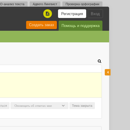
O-анализ текста
Адвего Лингвист
Проверка орфографии
Регистрация
Вход
A
Создать заказ
Помощь и поддержка
ться
Тема закрыта