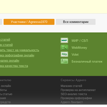
Участники / Agnessa1970
Все комментарии
 статей
МИР / СБП
н статей
WebMoney
ить текст на уникальность
Volet
рка орфографии онлайн
нализ онлайн
Безналичный платеж
ка качества текста
нителю
Сервисы Адвего
 онлайн
Магазин статей
аботы
Проверка на антиплагиат
ь статью
SEO-анализ текста
ения
Проверка орфографии
средств
Адвего
Лингвист
кции для исполнителей
Заказ контента и услуг