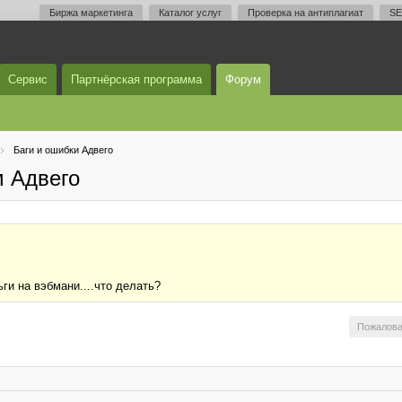
Биржа маркетинга
Каталог услуг
Проверка на антиплагиат
SE
Сервис
Партнёрская программа
Форум
Баги и ошибки Адвего
м Адвего
ги на вэбмани....что делать?
Пожалова