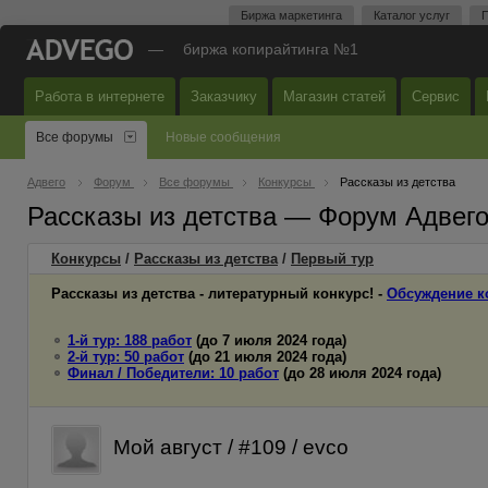
Биржа маркетинга
Каталог услуг
П
—
биржа копирайтинга №1
Работа в интернете
Заказчику
Магазин статей
Сервис
Все форумы
Новые сообщения
Адвего
Форум
Все форумы
Конкурсы
Рассказы из детства
Рассказы из детства — Форум Адвег
Конкурсы
/
Рассказы из детства
/
Первый
тур
Рассказы из детства - литературный конкурс! -
Обсуждение к
1-й тур: 188 работ
(до 7 июля 2024 года)
2-й тур: 50 работ
(до 21 июля 2024 года)
Финал / Победители: 10 работ
(до 28 июля 2024 года)
Мой август / #109 / evco