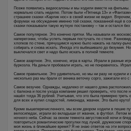
Позже появились видеосалоны и мы ходили вместе на фильмы. 
нормально спать неделю. Потом были «Пятница 13» и «Фантазм»
страшнее сказки «Карлик нос» в своей жизни не видел. Впрочем,
форумах на обсуждение именно той сказки, показанной ещё в со
сказки показывали такую жуткую постановку – так и остался без 
Самое популярное. Это конечно прятки. Мы называли их московск
наперегонки, чтобы успеть первым постучать по стене. Разновидн
хлопков по стене, прячущимся нужно было нажать на палку-рыча
собирать и снова искать. Иногда это выбешивало до безумия. Но
выключался свет и надо было искать в полной темноте.
Самое азартное. Это, конечно, игра в карты. Играли в разные игр
буркозла. На деньги пробовали играть, но не понравилось. Игра
Самое правильное. Это удивительно, но мы ни разу не курили и 
несколько раз мы брали от веника веточку сорго, зажигали его с
Самое везучее. Однажды, недалеко от нашего дома расположила
с балкона и после ухода компании решил проверить, что после н
нашёл тогда 36 рублей. Учитывая, что это была примерно треть 
для всех и купил сладостей, лимонада, жвачек. Это было круто!
Кроме вышеперечисленного, мы всем двором ходили в пешие путе
велосипедах, играли во вкладыши от жвачек, в футбол. Летом 
ночного неба. Сейчас за окном темнота августовской ночи и бл
повториться романтические прогулки под луной, дружеские спор
моя жизнь в ближайшее время? Я не знаю ответов на эти вопрос
тепло и уютно. Посмотрим, что будет завтра. Тем более, что оно