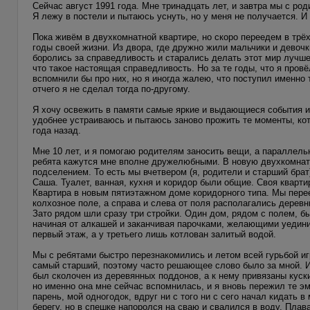
Сейчас август 1991 года. Мне тринадцать лет, и завтра мы с ро
Я лежу в постели и пытаюсь уснуть, но у меня не получается. И 
Пока живём в двухкомнатной квартире, но скоро переедем в трё
годы своей жизни. Из двора, где дружно жили мальчики и девоч
боролись за справедливость и старались делать этот мир лучше.
что такое настоящая справедливость. Но за те годы, что я про
вспомнили бы про них, но я иногда жалею, что поступил именно та
отчего я не сделал тогда по-другому.
Я хочу освежить в памяти самые яркие и выдающиеся события из
удобнее устраиваюсь и пытаюсь заново прожить те моменты, ко
года назад.
Мне 10 лет, и я помогаю родителям заносить вещи, а параллел
ребята кажутся мне вполне дружелюбными. В новую двухкомнатн
подселением. То есть мы вчетвером (я, родители и старший брат
Саша. Туалет, ванная, кухня и коридор были общие. Своя кварти
Квартира в новым пятиэтажном доме коридорного типа. Мы перее
колхозное поле, а справа и слева от поля располагались дерев
Зато рядом шли сразу три стройки. Один дом, рядом с полем, б
начиная от алкашей и заканчивая парочками, желающими уединит
первый этаж, а у третьего лишь котлован залитый водой.
Мы с ребятами быстро перезнакомились и летом всей гурьбой иг
самый старший, поэтому часто решающее слово было за мной. Иг
был сколочен из деревянных поддонов, а к нему привязаны куски
но именно она мне сейчас вспомнилась, и я вновь пережил те эм
парень, мой одногодок, вдруг ни с того ни с сего начал кидать 
берегу, но в спешке напоролся на сваю и свалился в воду. Плав