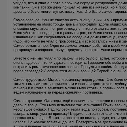
увидел, что я упал с плота в срочном порядке ретировался дом
компании. Он в тот же день пришёл ко мне извиняться, но я прос
арсенале было много глупых поступков. Это было самое гаденьк
Самое опасное. Нам не хватало острых ощущений, и мы придума
установлены на обоих торцах дома и проходили вдоль общих ба
спокойно спуститься по громоотводу с пятого этажа на землю ил
было убегать от водящего в разных играх, но было очень опасны
изначально и как сохранилось на соседнем доме-близнеце, кото
чудо, что никто не упал с громоотвода и все остались живы и з
Самое романтичное. Одно из замечательных событий в моей жи
прекрасную и очаровательную девушку на свете. Наши первые р
Вместе с ней мы гуляли по району, и это было счастье, которое
очень надеюсь, что их удастся повторить. Говорили обо всём и 
сохранить романтическое настроение. Прогулки с любимой под л
после переезда? И сохранятся ли они вообще? Первой любви бол
Самое трудоёмкое. Мы рыли землянку перед домом. Это было оч
таки мы смогли взять количеством и вырыли достаточно глубок
фанеры и в итоге в землянке можно было стоять в полный рост.
ведём наблюдение за передвижениями противника.
Самое страшное. Однажды, ещё в самом начале жизни в новом д
дверь с торца. Это было испытание так испытание! Почти весь п
небольшое окошко. Над головой текла вода по трубам, постоянно
выиграть спор, ума не приложу! Видимо, сыграл тот факт, что я 
несколько месяцев. В итоге я прошёл по подвалу один, как и дог
боялся. Но кое-как всё-таки дошёл. Повторить моё достижение н
вдоль и поперёк этот подвал и знали его как свои пять пальцев.