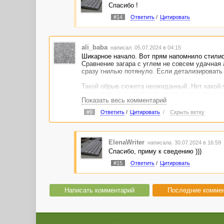
Спасибо !
#14
Ответить
/
Цитировать
ali_baba
написал 05.07.2024 в 04:15
Шикарное начало. Вот прям напомнило стилис
Сравнение загара с углем не совсем удачная а
сразу гнилью потянуло. Если детализировать с
Такой обрыв сюжета неожиданный. Нет какой-т
того, чтобы она стала каркасом целого расск
Показать весь комментарий
Из удавшегося — внутренний монолог звучит 
#9
Ответить
/
Цитировать
/
Скрыть ветку
хотя, девочки взрослеют рано. Рассказ про 
внутреннего притяжения — удачный фон темы 
мимишности, сочными штрихами создана веду
текст до новеллы.
ElenaWriter
написала 30.07.2024 в 16:59
Спасибо, приму к сведению )))
#15
Ответить
/
Цитировать
Написать комментарий
Последние комме