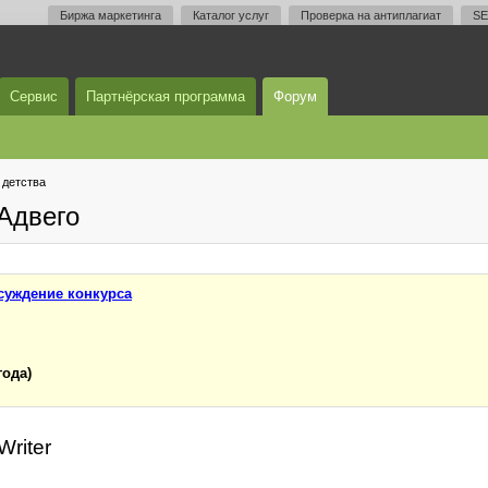
Биржа маркетинга
Каталог услуг
Проверка на антиплагиат
SE
Сервис
Партнёрская программа
Форум
 детства
Адвего
суждение конкурса
года)
Writer