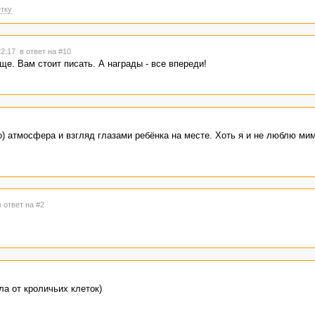
тку
22:17
в ответ на #10
ще. Вам стоит писать. А награды - все впереди!
о) атмосфера и взгляд глазами ребёнка на месте. Хоть я и не люблю ми
в ответ на #2
а от кроличьих клеток)