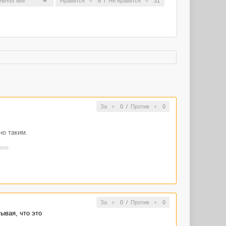
Нравится
8
/
Не нравится
31
За
0
/
Против
0
но таким.
ние.
За
0
/
Против
0
ывая, что это