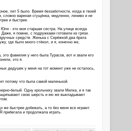
рное, лет 5 было. Время беззаботности, когда в твоей
, словно вареная сгущёнка, медленно, лениво и не
трее и быстрее.
 Юля - это моя старшая сестра. На улице всегда
. Даже, я помню, с подружками готовили из грязи.
одручных средств. Женька с Серёжкой два брата
у, где было много стёкол, и я, конечно же,
, это фамилия у него была Турасов, вот и звали его
оняли, это я.
одных дедушек у меня на тот момент уже не осталось,
жет потому что была самой маленькой.
 черно-белый. Одну крольчиху звали Милка, и я так
у, выщипывают свою шерсть и ею же выкладывают
отом.
о же быстрее добежать, а то без меня все играют.
 Я прибегала и продолжала играть.