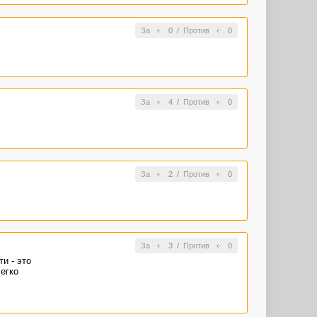
За
0
/
Против
0
За
4
/
Против
0
За
2
/
Против
0
За
3
/
Против
0
и - это
егко