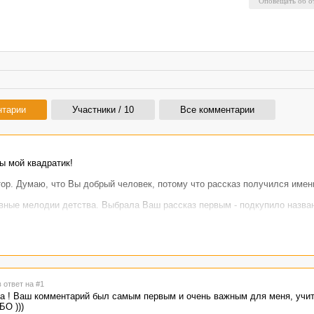
нтарии
Участники / 10
Все комментарии
ы мой квадратик!
ор. Думаю, что Вы добрый человек, потому что рассказ получился имен
вные мелодии детства. Выбрала Ваш рассказ первым - подкупило назва
елаю удачи!
в ответ на #1
а ! Ваш комментарий был самым первым и очень важным для меня, учит
О )))