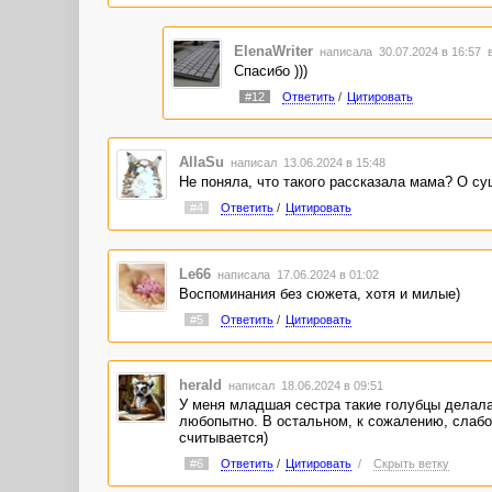
ElenaWriter
написала 30.07.2024 в 16:57
Спасибо )))
#12
Ответить
/
Цитировать
AllaSu
написал 13.06.2024 в 15:48
Не поняла, что такого рассказала мама? О с
#4
Ответить
/
Цитировать
Le66
написала 17.06.2024 в 01:02
Воспоминания без сюжета, хотя и милые)
#5
Ответить
/
Цитировать
herald
написал 18.06.2024 в 09:51
У меня младшая сестра такие голубцы делала
любопытно. В остальном, к сожалению, слабо.
считывается)
#6
Ответить
/
Цитировать
/
Скрыть ветку