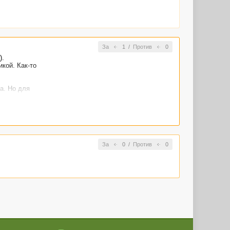
За
1
/
Против
0
).
икой. Как-то
а. Но для
ми эпизодами,
по волне
без
лся довести
За
0
/
Против
0