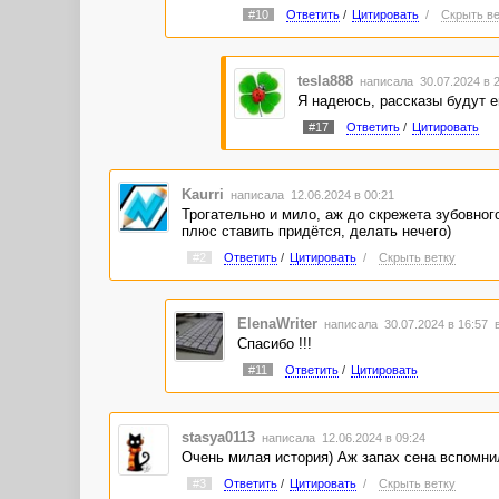
#10
Ответить
/
Цитировать
/
Скрыть ве
tesla888
написала 30.07.2024 в 
Я надеюсь, рассказы будут е
#17
Ответить
/
Цитировать
Kaurri
написала 12.06.2024 в 00:21
Трогательно и мило, аж до скрежета зубовног
плюс ставить придётся, делать нечего)
#2
Ответить
/
Цитировать
/
Скрыть ветку
ElenaWriter
написала 30.07.2024 в 16:57
Спасибо !!!
#11
Ответить
/
Цитировать
stasya0113
написала 12.06.2024 в 09:24
Очень милая история) Аж запах сена вспомнил
#3
Ответить
/
Цитировать
/
Скрыть ветку