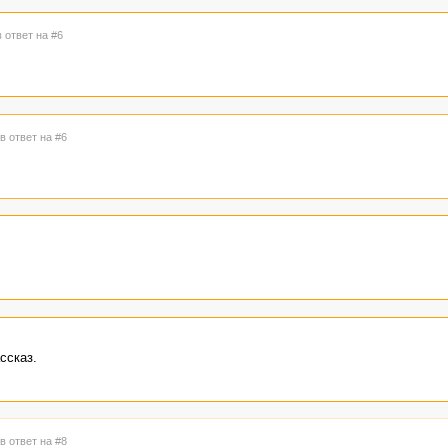
в ответ на #6
в ответ на #6
ссказ.
в ответ на #8