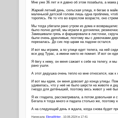
Мне уже 36 лет и я давно об этом позабыла, а мама р
Жаркий летний день, сельская улица, я бегаю в майке
маленькой детской голове лишь одна проблема, чтоб
торопясь. Не то что во взрослом возрасте, оно стре
Мы тогда убегали рано утром из дома и возвращались
было полно детей, мы играли в догонялки, резиночки,
Замешивали грязь и фаршировали в листочки, скручи
были очень драчливые, поэтому мы с девочками держа
порезалась. До сих пор шрам на ладони остался.
И вот мы играем, а по улице едет телега, на ней си
все дед Турас, а имени никто не помнит. И вот он ед
Я бегу к нему, он меня сажает к себе на телегу, и м
рано ушли.
А этот дедушка очень тепло ко мне относился, как к
И вот мы едем, он меня довозит до конца улицы. Пом
удивилась, что у неё не было шерсти на животе и д
гнездо для детёнышей, поэтому весь живот у неё бы
Я их гладила, рассматривала, а потом довольная и с
Бегала я тогда много и падала столько же, поэтому 
А на следующий день я ждала, когда снова будет пр
Написала:
ElenaWriter
, 10.06.2024 в 17:41