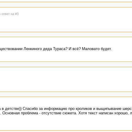
в ответ на #3
уществовании Ленкиного деда Тураса? И всё? Маловато будет.
 в детстве)) Спасибо за информацию про кроликов и выщипывание шерст
 Основная проблема - отсутствие сюжета. Хотя текст написан хорошо, л