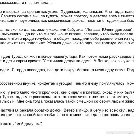
ассказала, и я вспомнила...
 и шортах, загорелая как уголь. Худенькая, маленькая. Мне тогда, наве
 Лариска сегодня вышла гулять. Может поэтому в детстве время тянется
мительно и неумолимо, как космическая ракета, несется с годами все быс
, только, когда нас звали мама или бабушка: "Ленааа, Юляяя домооой".
 выбивного... да во что мы только не играли, главное, чтоб было весело
вали что-то вроде голубцов, в общем, находили себе развлечения из п
лись от них подальше. Женька даже как-то один раз толкнул меня в луж
дит дед Турас, он жил в конце нашей улицы. Как потом мама рассказывала
ет и дети хором кричат: "Ленкиииин дедушка едет". А Ленка, как вы уже п
ы едем. Я гордо восседаю, все дети вокруг бегают, а меня одну везут. Р
 собственной внучке, конфетами угощал, чем-то я ему приглянулась, мо
ню, у него было много кроликов, они сидели в клетках, окрас у них был
ед Турас тогда мне рассказал, что так крольчихи готовятся к потомств
л лысый. Мне она тогда показалась такой смешной со своим лысым жив
частливая бежала обратно домой. Ветер в лицо, я бегу изо всех сил, над
коленки постоянно были разбиты, но это меня никогда не останавливало.
оезжать "мой дедушка".