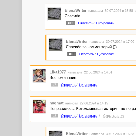
ElenaWriter
написала 30.07.2024 в 16:58
Спасибо !
#13
Ответить
/
Цитировать
ElenaWriter
написала 30.07.2024 в 17:00
Спасибо за комментарий )))
#16
Ответить
/
Цитировать
Lika1977
написала 22.06.2024 в 14:01
Воспоминания.
#7
Ответить
/
Цитировать
nygmat
написал 22.06.2024 в 14:15
Понравилось. Котоламповая история, но не ра
#8
Ответить
/
Цитировать
/
Скрыть ветку
ElenaWriter
написала 30.07.2024 в 16:58