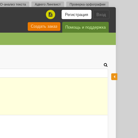
O-анализ текста
Адвего Лингвист
Проверка орфографии
Регистрация
Вход
A
Создать заказ
Помощь и поддержка