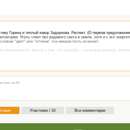
тику Горина и теплый юмор Задорнова. Респект. (О первом предложении
ллегория. Уголь тлеет без видимого света в земле, хотя и с его энергет
ловом "цвет" или "оттенок" эта неказистость исчезнет.
о законченности, мысль о том, что родство — не всегда кровное, понятн
аза — повествование недотянуто.
именно так, как проговаривают его дети. Немножко сложнее с оценочны
заботливую крольчиху на фоне отсутствия реальных дедушек и симпатии 
детства и жертвенности родительства. Очень правдиво и реалистично, 
щая сюжетная линия — общение с "дедушкой". Автор может, но полени
в ответ на #9
нтарии
Участники / 10
Все комментарии