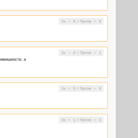
За
0
/
Против
0
За
0
/
Против
1
мимишности, а
За
0
/
Против
0
За
1
/
Против
2