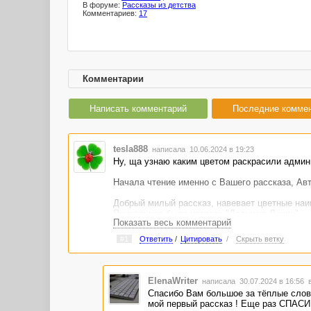
В форуме:
Рассказы из детства
Комментариев:
17
Комментарии
Написать комментарий
Последние комме
tesla888
написала 10.06.2024 в 19:23
Ну, ща узнаю каким цветом раскрасили админ
Начала чтение именно с Вашего рассказа, Авт
Добрый милый рассказ, навевает цветные наи
Прикольнее было назвать "Дедушка Ленин"
Показать весь комментарий
Отдаю Вам, Автор, свои симпатии и голос. Ж
#1
Ответить
/
Цитировать
/
Скрыть ветку
ElenaWriter
написала 30.07.2024 в 16:56
Спасибо Вам большое за тёплые слов
мой первый рассказ ! Еще раз СПАСИБ