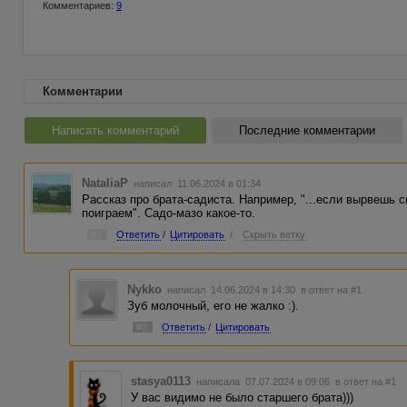
Комментариев:
9
Комментарии
Написать комментарий
Последние комментарии
NataliaP
написал 11.06.2024 в 01:34
Рассказ про брата-садиста. Например, "...если вырвешь 
поиграем". Садо-мазо какое-то.
#1
Ответить
/
Цитировать
/
Скрыть ветку
Nykko
написал 14.06.2024 в 14:30
в ответ на #1
Зуб молочный, его не жалко :).
#3
Ответить
/
Цитировать
stasya0113
написала 07.07.2024 в 09:06
в ответ на #1
У вас видимо не было старшего брата)))