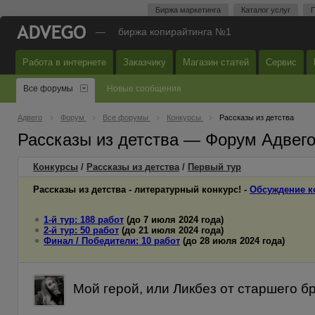
Биржа маркетинга
Каталог услуг
П
—
биржа копирайтинга №1
Работа в интернете
Заказчику
Магазин статей
Сервис
Все форумы
Новые сообщения
Адвего
Форум
Все форумы
Конкурсы
Рассказы из детства
Рассказы из детства — Форум Адвег
Конкурсы
/
Рассказы из детства
/
Первый
тур
Рассказы из детства - литературный конкурс! -
Обсуждение к
1-й тур: 188 работ
(до 7 июля 2024 года)
2-й тур: 50 работ
(до 21 июля 2024 года)
Финал / Победители: 10 работ
(до 28 июля 2024 года)
Мой герой, или Ликбез от старшего бра