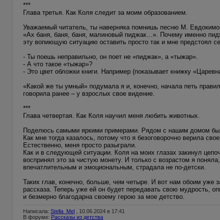
***
Глава третья. Как Коля следит за моим образованием.
Уважаемый читатель, ты наверняка помнишь песню М. Евдокимов
«Ах баня, баня, баня, малиновый пиджак…». Почему именно пидж
эту вопиющую ситуацию оставить просто так и мне предстоял се
- Ты поешь неправильно, он поет не «пиджак», а «тыжар».
- А что такое «тыжар»?
- Это цвет обложки книги. Например (показывает книжку «Царевн
«Какой же ты умный» подумала я и, конечно, начала петь правил
говорила ранее – у взрослых свое видение.
***
Глава четвертая. Как Коля научил меня любить животных.
Поделюсь самыми яркими примерами. Рядом с нашим домом был п
Как мне тогда казалось, потому что я безоговорочно верила сво
Естественно, меня просто разыграли.
Как и в следующей ситуации. Коля на моих глазах закинул цепоч
воспринял это за чистую монету. И только с возрастом я поняла
впечатлительным и эмоциональным, страдала не по-детски.
Таких глав, конечно, больше, чем четыре. И вот нам обоим уже за
рассказа. Теперь уже ей он будет передавать свою мудрость, о
и безмерно благодарна своему герою за мое детство.
Написала:
Stella_Mel
, 10.06.2024 в 17:41
В форуме:
Рассказы из детства