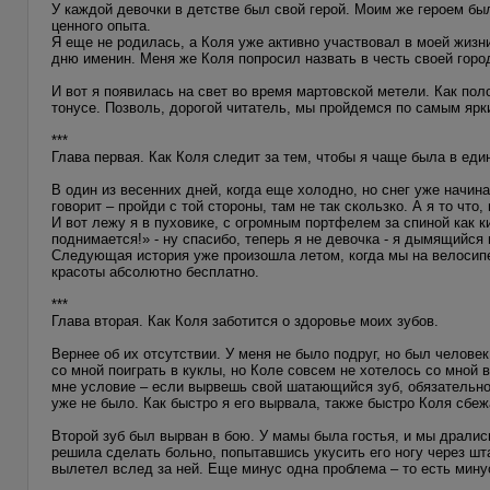
У каждой девочки в детстве был свой герой. Моим же героем бы
ценного опыта.
Я еще не родилась, а Коля уже активно участвовал в моей жизни
дню именин. Меня же Коля попросил назвать в честь своей город
И вот я появилась на свет во время мартовской метели. Как по
тонусе. Позволь, дорогой читатель, мы пройдемся по самым ярки
***
Глава первая. Как Коля следит за тем, чтобы я чаще была в еди
В один из весенних дней, когда еще холодно, но снег уже начин
говорит – пройди с той стороны, там не так скользко. А я то что
И вот лежу я в пуховике, с огромным портфелем за спиной как ки
поднимается!» - ну спасибо, теперь я не девочка - я дымящийс
Следующая история уже произошла летом, когда мы на велосипед
красоты абсолютно бесплатно.
***
Глава вторая. Как Коля заботится о здоровье моих зубов.
Вернее об их отсутствии. У меня не было подруг, но был челове
со мной поиграть в куклы, но Коле совсем не хотелось со мной в
мне условие – если вырвешь свой шатающийся зуб, обязательно п
уже не было. Как быстро я его вырвала, также быстро Коля сбеж
Второй зуб был вырван в бою. У мамы была гостья, и мы дралис
решила сделать больно, попытавшись укусить его ногу через шта
вылетел вслед за ней. Еще минус одна проблема – то есть мину