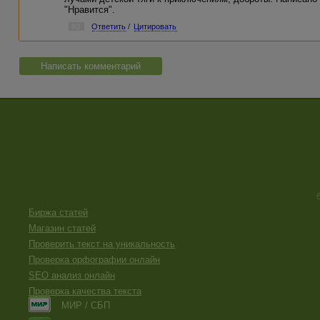
"Нравится".
#3
Ответить
/
Цитировать
Написать комментарий
Биржа статей
Магазин статей
Проверить текст на уникальность
Проверка орфографии онлайн
SEO анализ онлайн
Проверка качества текста
МИР / СБП