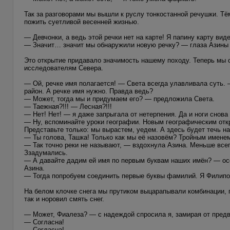
Так за разговорами мы вышли к руслу тонкостанной речушки. Т
пожить суетливой весенней жизнью.
— Девчонки, а ведь этой речки нет на карте! Я папину карту ви
— Значит… значит мы обнаружили новую речку? — глаза Азины 
Это открытие придавало значимость нашему походу. Теперь мы с
исследователям Севера.
— Ой, речке имя полагается! — Света всегда улавливала суть.
район. А речке имя нужно. Правда ведь?
— Может, тогда мы и придумаем его? — предложила Света.
— Таежная?!!! — Лесная?!!!
— Нет! Нет! — я даже запрыгала от нетерпения. Да и ноги снова
— Ну, вспоминайте уроки географии. Новым географическим откр
Представьте только: мы вырастем, уедем. А здесь будет течь н
— Ты голова, Ташка! Только как мы её назовём? Тройным именем
— Так точно реки не называют, — вздохнула Азина. Меньше всег
Ззадумались.
— А давайте дадим ей имя по первым буквам наших имён? — о
Азина.
— Тогда попробуем соединить первые буквы фамилий. Я Филипов
На белом клочке снега мы прутиком выцарапывали комбинации, 
так и норовил смять снег.
— Может, Фиалеза? — с надеждой спросила я, замирая от предв
— Согласна!
— Согласна!