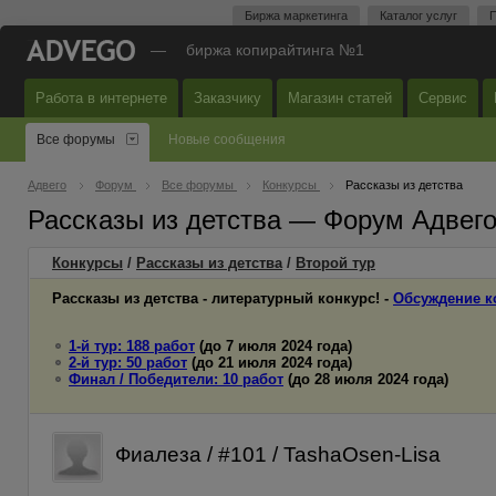
Биржа маркетинга
Каталог услуг
П
—
биржа копирайтинга №1
Работа в интернете
Заказчику
Магазин статей
Сервис
Все форумы
Новые сообщения
Адвего
Форум
Все форумы
Конкурсы
Рассказы из детства
Рассказы из детства — Форум Адвег
Конкурсы
/
Рассказы из детства
/
Второй
тур
Рассказы из детства - литературный конкурс! -
Обсуждение к
1-й тур: 188 работ
(до 7 июля 2024 года)
2-й тур: 50 работ
(до 21 июля 2024 года)
Финал / Победители: 10 работ
(до 28 июля 2024 года)
Фиалеза / #101 / TashaOsen-Lisa