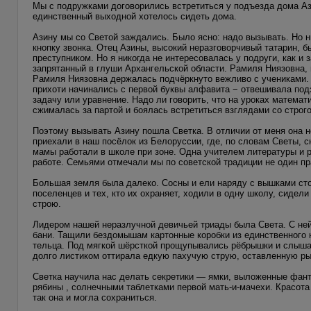
Мы с подружками договорились встретиться у подъезда дома Аз
единственный выходной хотелось сидеть дома.
Азину мы со Светой заждались. Было ясно: надо вызывать. Но н
кнопку звонка. Отец Азины, высокий неразговорчивый татарин, б
преступником. Но я никогда не интересовалась у подруги, как и
запрятанный в глуши Архангельской области. Рамиля Ниязовна, 
Рамиля Ниязовна держалась подчёркнуто вежливо с учениками.
прихоти начинались с первой буквы алфавита − отвешивала под
задачу или уравнение. Надо ли говорить, что на уроках матема
сжималась за партой и боялась встретиться взглядами со строго
Поэтому вызывать Азину пошла Светка. В отличии от меня она не
приехали в наш посёлок из Белоруссии, где, по словам Светы, с
мамы работали в школе при зоне. Одна учителем литературы и ру
работе. Семьями отмечали мы по советской традиции не один пр
Большая земля была далеко. Сосны и ели наряду с вышками стор
поселенцев и тех, кто их охраняет, ходили в одну школу, сидел
строю.
Лидером нашей неразлучной девичьей триады была Света. С ней
бани. Тащили бездомышам картонные коробки из единственного 
тельца. Под мягкой шёрсткой прощупывались рёбрышки и слышал
долго листиком оттирала едкую пахучую струю, оставленную р
Светка научила нас делать секретики — ямки, выложенные фант
рябины , солнечными таблетками первой мать-и-мачехи. Красота 
так она и могла сохраниться.