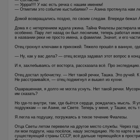
— Уррра!!!! У нас есть речка с нашим именем!
— Отметим это событие кыстыбаями? — Азина протянула нам ле
Домой возвращались поздно, по своим следам. Впереди бежал А
Дома я с нетерпением ждала ужина. Тайна Фиалезы распирала ме
особенно. Пару лет назад он был лесничим, теперь работал инж
в названии реки не просто имена, а фамилии. Значит, и его част
Отец грохнул ключами в прихожей. Тяжело прошёл в ванную, где
— Ну, как у вас дела? — отец всегда задавал этот вопрос в ко
И я, захлебываясь от восторга, рассказала всё. Про экспедицию.
Отец достал зубочистку. — Нет такой речки, Ташка. Это ручей. К
Не расстраивайся, — отец подмигнул и вышел из кухни.
Ошарашенная, я долго не могла уснуть. Нет такой речки. Мусор
им сказать?
Но где-то внутри, там, где бьётся сердце, рождалась мысль. Я 
подружкам — ни Азине, ни Свете. Теперь у меня, у Ташки, есть 
Я легла на подушку, погружаясь в тихое течение Фиалезы.
Отца Светы летом перевели на другое место службы. Через год
ли мои подруги, наш посёлок, нашу экспедицию. Но по карте в 
существующей страны СССР, всё дальше теряющейся в пространс