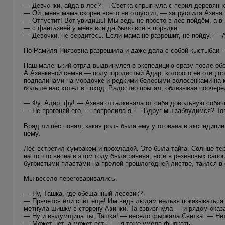
— Девчонки, айда в лес? — Светка спрыгнула с перил деревянно
— Ой, меня мама скорее всего не отпустит, — загрустила Азина.
— Отпустит! Вот увидишь! Мы ведь не просто в лес пойдём, а в
— с фантазией у меня всегда было всё в порядке.
— Девочки, не сердитесь. Если мама не разрешит, не пойду, — 
Но Рамиля Ниязовна разрешила и даже дала с собой кыстыбаи
Наш маленький отряд выдвинулся в экспедицию сразу после обе
А Азинкиной семьи — полупородистый Адар, которого её отец п
подпалинами на мордочке и редкими белесыми волосенками на к
больше нас хотел в поход. Радостно прыгал, облизывая пооче
— Фу, Адар, фу! — Азина отталкивала от себя довольную собач
— Не прогоняй его, — попросила я. — Вдруг мы заблудимся? То
Вряд ли пёс понял, какая роль была ему уготована в экспедиции
нему.
Лес встретил сумраком и прохладой. Это была тайга. Солнце те
на то что весна в этом году была ранняя, ноги в резиновых сап
бугристыми пластами на прелой прошлогодней листве, таился в 
Мы весело переговаривались.
— Ну, Ташка, где обещанный лесовик?
— Прячется или спит ещё! Им ведь людям нельзя показываться. 
метнула шишку в сторону Азинки. Та взвизгнула — и рядом оказа
— Ну и выдумщица ты, Ташка! — весело фыркала Светка. — Нет н
— Может нет, а может есть, — я тоже умела фыркать.