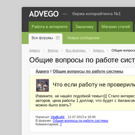
—
биржа копирайтинга №1
Работа в интернете
Заказчику
Магазин статей
Все форумы
Новые сообщения
Адвего
Форум
Все форумы
Адвего
Общие вопросы
Общие вопросы по работе сис
Адвего
/
Общие вопросы по работе системы
Что если работу не проверили
Извините, не нашёл подобной темы=((( Стало интерес
авторов, цена работы 1 доллар, что будет с балансо
можно было взять?
Написал:
VitallkaMr
, 12.07.2013 в 18:40
В форуме:
Общие вопросы по работе системы
Комментариев:
7