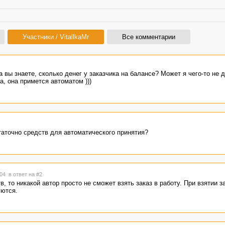
Участники / VitallkaMr
Все комментарии
 вы знаете, сколько денег у заказчика на балансе? Может я чего-то не 
а, она примется автоматом )))
таточно средств для автоматического принятия?
:04
в ответ на #2
, то никакой автор просто не сможет взять заказ в работу. При взятии з
уются.