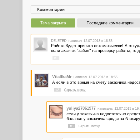
Комментарии
Тема закрыта
Последние комментарии
DELETED
написал 12.07.2013 в 18:53
Работа будет принята автоматически! А откуда
если аказчик "забил" на проверку работы, то д
#1
VitallkaMr
написал 12.07.2013 в 18:55
А если в это время на счету заказчика недос
#2
Скрыть ветку
yuliya27061977
написала 12.07.2013 в 19
если у заказчика недостаточно средств
балансе у заказчика средства блокир
#3
Скрыть ветку