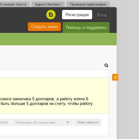
O-анализ текста
Адвего Лингвист
Проверка орфографии
Регистрация
Вход
A
Создать заказ
Помощь и поддержка
лансе заказчика 5 долларов, а работу взяли 6
 быть больше 5 долларов на счету, чтобы работу
ться
Тема закрыта