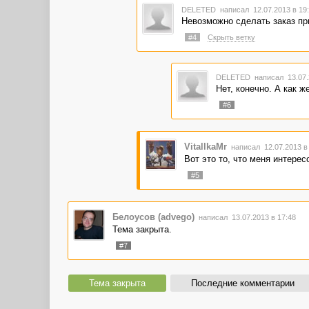
DELETED
написал 12.07.2013 в 1
Невозможно сделать заказ пр
#4
Скрыть ветку
DELETED
написал 13.07.
Нет, конечно. А как ж
#6
VitallkaMr
написал 12.07.2013 в
Вот это то, что меня интерес
#5
Белоусов (advego)
написал 13.07.2013 в 17:48
Тема закрыта.
#7
Тема закрыта
Последние комментарии