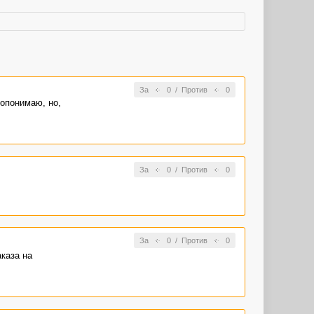
За
0
/
Против
0
допонимаю, но,
За
0
/
Против
0
За
0
/
Против
0
аказа на