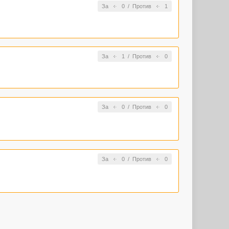
За
0
/
Против
1
За
1
/
Против
0
За
0
/
Против
0
За
0
/
Против
0