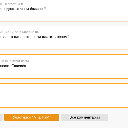
9:06
в ответ на #3
и недостаточном балансе*
2013 в 12:22
в ответ на #4
е вы его сделаете, если платить нечем?
 19:10
в ответ на #3
овало. Спасибо
Участники / VitallkaMr
Все комментарии