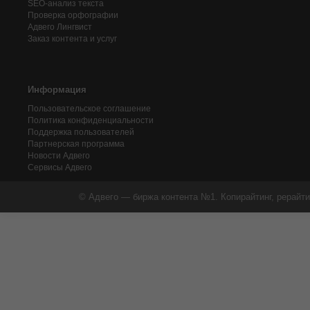
SEO-анализ текста
Проверка орфографии
Адвего
Лингвист
Заказ контента и услуг
Информация
Пользовательское соглашение
Политика конфиденциальности
Поддержка пользователей
Партнерская программа
Новости Адвего
Сервисы Адвего
© Адвего — биржа контента №1. Копирайтинг, рерайти