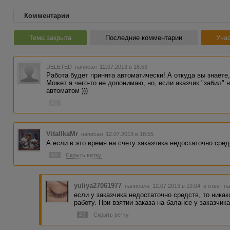
Комментарии
Тема закрыта
Последние комментарии
Учас
DELETED
написал 12.07.2013 в 18:53
Работа будет принята автоматически! А откуда вы знаете,
Может я чего-то не допонимаю, но, если аказчик "забил" 
автоматом )))
#1
VitallkaMr
написал 12.07.2013 в 18:55
А если в это время на счету заказчика недостаточно сре
#2
Скрыть ветку
yuliya27061977
написала 12.07.2013 в 19:04
в ответ н
если у заказчика недостаточно средств, то никак
работу. При взятии заказа на балансе у заказчик
#3
Скрыть ветку