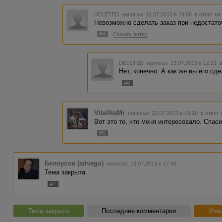
DELETED
написал 12.07.2013 в 19:06
в ответ на
Невозможно сделать заказ при недостато
#4
Скрыть ветку
DELETED
написал 13.07.2013 в 12:22
Нет, конечно. А как же вы его сд
#6
VitallkaMr
написал 12.07.2013 в 19:10
в ответ 
Вот это то, что меня интересовало. Спас
#5
Белоусов (advego)
написал 13.07.2013 в 17:48
Тема закрыта.
#7
Тема закрыта
Последние комментарии
Учас