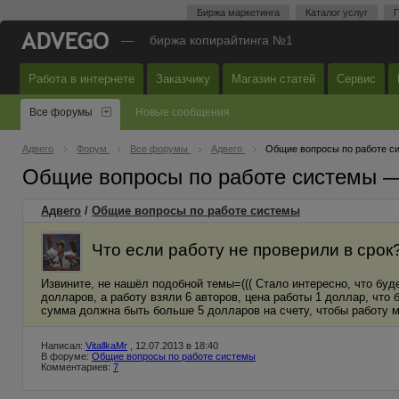
Биржа маркетинга
Каталог услуг
П
—
биржа копирайтинга №1
Работа в интернете
Заказчику
Магазин статей
Сервис
Все форумы
Новые сообщения
Адвего
Форум
Все форумы
Адвего
Общие вопросы по работе с
Общие вопросы по работе системы 
Адвего
/
Общие вопросы по работе системы
Что если работу не проверили в срок
Извините, не нашёл подобной темы=((( Стало интересно, что буд
долларов, а работу взяли 6 авторов, цена работы 1 доллар, что
сумма должна быть больше 5 долларов на счету, чтобы работу 
Написал:
VitallkaMr
, 12.07.2013 в 18:40
В форуме:
Общие вопросы по работе системы
Комментариев:
7