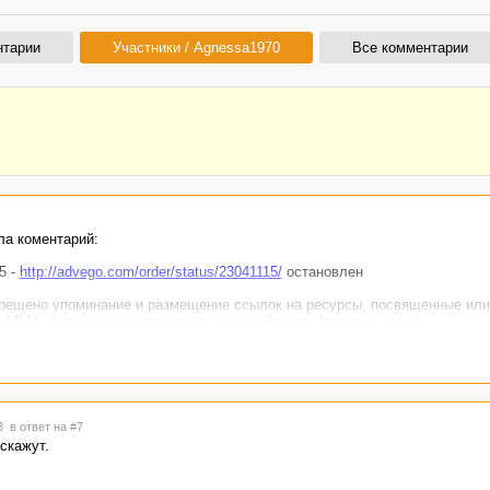
нтарии
Участники / Agnessa1970
Все комментарии
ла коментарий:
5 -
http://advego.com/order/status/23041115/
остановлен
апрещено упоминание и размещение ссылок на ресурсы, посвященные ил
, MLM, финансовым пирамидам, копирайтингу, фрилансу и т. п.
каз,чтобы не нарушать правила.Возможно ли это?Спасибо.
53
в ответ на #7
скажут.