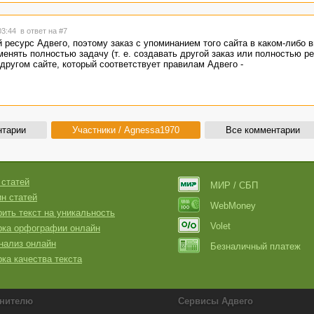
03:44
в ответ на #7
 ресурс Адвего, поэтому заказ с упоминанием того сайта в каком-либо в
енять полностью задачу (т. е. создавать другой заказ или полностью р
 другом сайте, который соответствует правилам Адвего -
нтарии
Участники / Agnessa1970
Все комментарии
 статей
МИР / СБП
н статей
WebMoney
ить текст на уникальность
Volet
рка орфографии онлайн
нализ онлайн
Безналичный платеж
ка качества текста
нителю
Сервисы Адвего