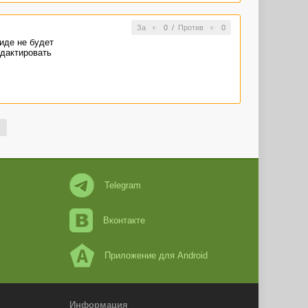
За
0
/
Против
0
иде не будет
едактировать
Telegram
Вконтакте
Приложение для Android
Информация