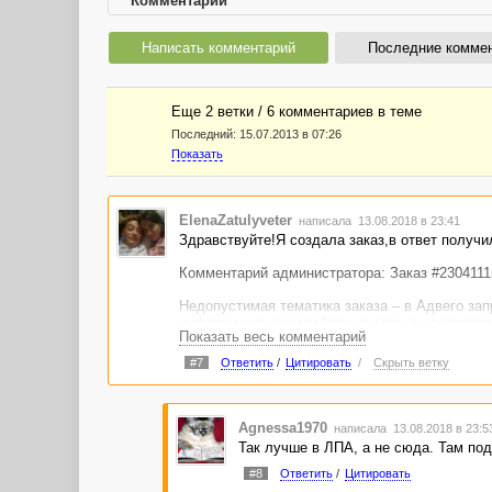
Комментарии
Написать комментарий
Последние комме
Еще 2 ветки / 6 комментариев в темe
Последний:
15.07.2013 в 07:26
Показать
ElenaZatulyveter
написала 13.08.2018 в 23:41
Здравствуйте!Я создала заказ,в ответ получи
Комментарий администратора: Заказ #2304111
Недопустимая тематика заказа – в Адвего з
информацию по заработку в сети, в частности
Показать весь комментарий
Помогите пожалуйста правильно настроить за
#7
Ответить
/
Цитировать
/
Скрыть ветку
Agnessa1970
написала 13.08.2018 в 23:
Так лучше в ЛПА, а не сюда. Там под
#8
Ответить
/
Цитировать