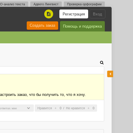
O-анализ текста
Адвего Лингвист
Проверка орфографии
Регистрация
Вход
A
Создать заказ
Помощь и поддержка
строить заказ, что бы получить то, что я хочу.
Нравится
0
/
Не нравится
0