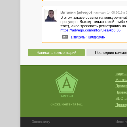
Виталий (advego)
написал 14.08.2018 в 
В этом заказе ссылка на конкурентный
пропущен. Выход только такой: либо м
этот), либо требовать регистрацию на
https://advego.com/info/rules/#p3.35
.
#9
Ответить
/
Цитировать
Написать комментарий
Последние комме
Биржа
Магази
Провер
Прове
SEO а
биржа контента №1
Провер
Заказчику
Испол