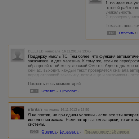
1. по идее она уж
готовой работе в
уникальность.
2. проверку уник
сразу перед проч
Показать весь к
на плагиатусе по
проверке.
#18
Ответить
/
3. мошеннически
прочитке заказчи
на доработку или
не касается особ
DELETED
написала 16.11.2013 в 13:45
Поддержу мысль ТС. Тем более, что функция автоматиче
Мне важно, чтоб
заказчиков, и для магазина. К тому же, если ее переброси
текстов, а сразу
обращений к той же гугловской Омеге с Адвего должно со
сейчас, выходит, каждый текст проверяется сначала автор
перед отправкой заказчику, потом еще и заказчиком - отс
Омега просто не выдерживает такого натиска)), учитывая
Показать весь комментарий
чего-то не знать и где-то ошибаться..)
#19
Ответить
/
Цитировать
irbritan
написала 16.11.2013 в 13:50
Я не против, но при одном условии - если все эти возвра
исполнения заказа. Если автор вышел за сроки, то автома
системы.
#20
Ответить
/
Цитировать
/
Показать ветку - 19 ответов