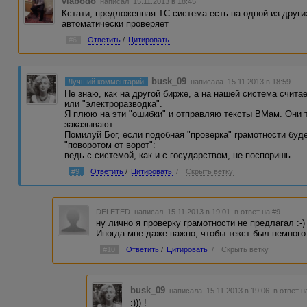
vlabodo
написал 15.11.2013 в 18:45
Кстати, предложенная ТС система есть на одной из други
автоматически проверяет
#6
Ответить
/
Цитировать
busk_09
Лучший комментарий
написала 15.11.2013 в 18:59
Не знаю, как на другой бирже, а на нашей система счит
или "электроразводка".
Я плюю на эти "ошибки" и отправляю тексты ВМам. Они 
заказывают.
Помилуй Бог, если подобная "проверка" грамотности буд
"поворотом от ворот":
ведь с системой, как и с государством, не поспоришь...
#9
Ответить
/
Цитировать
/
Скрыть ветку
DELETED
написал 15.11.2013 в 19:01
в ответ на #9
ну лично я проверку грамотности не предлагал :-)
Иногда мне даже важно, чтобы текст был немного
#10
Ответить
/
Цитировать
/
Скрыть ветку
busk_09
написала 15.11.2013 в 19:06
в ответ н
:))) !