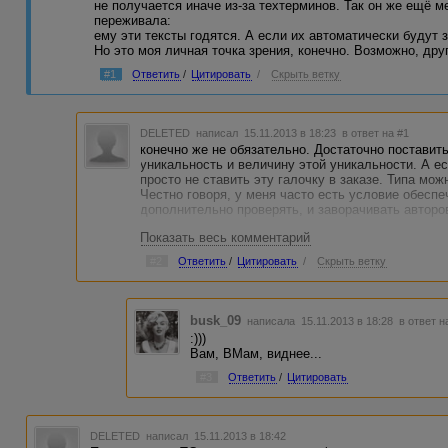
не получается иначе из-за техтерминов. Так он же ещё ме
переживала:
ему эти тексты годятся. А если их автоматически будут з
Но это моя личная точка зрения, конечно. Возможно, друг
#1
Ответить
/
Цитировать
/
Скрыть ветку
DELETED
написал 15.11.2013 в 18:23
в ответ на #1
конечно же не обязательно. Достаточно поставить
уникальность и величину этой уникальности. А ес
просто не ставить эту галочку в заказе. Типа можн
Честно говоря, у меня часто есть условие обеспе
дополнительно проверять, и заворачивать авторов
Показать весь комментарий
#2
Ответить
/
Цитировать
/
Скрыть ветку
busk_09
написала 15.11.2013 в 18:28
в ответ н
:)))
Вам, ВМам, виднее...
#3
Ответить
/
Цитировать
DELETED
написал 15.11.2013 в 18:42