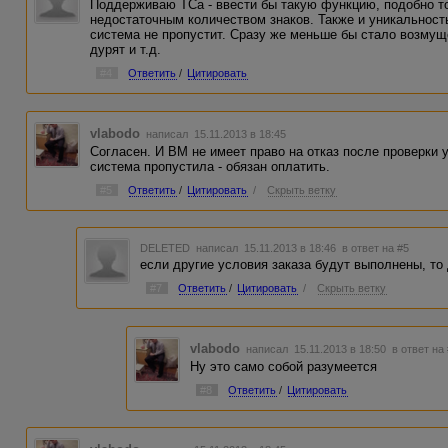
Поддерживаю ТСа - ввести бы такую функцию, подобно то
недостаточным количеством знаков. Также и уникальность
система не пропустит. Сразу же меньше бы стало возмущ
дурят и т.д.
#4
Ответить
/
Цитировать
vlabodo
написал 15.11.2013 в 18:45
Согласен. И ВМ не имеет право на отказ после проверки 
система пропустила - обязан оплатить.
#5
Ответить
/
Цитировать
/
Скрыть ветку
DELETED
написал 15.11.2013 в 18:46
в ответ на #5
если другие условия заказа будут выполнены, то 
#7
Ответить
/
Цитировать
/
Скрыть ветку
vlabodo
написал 15.11.2013 в 18:50
в ответ на
Ну это само собой разумеется
#8
Ответить
/
Цитировать