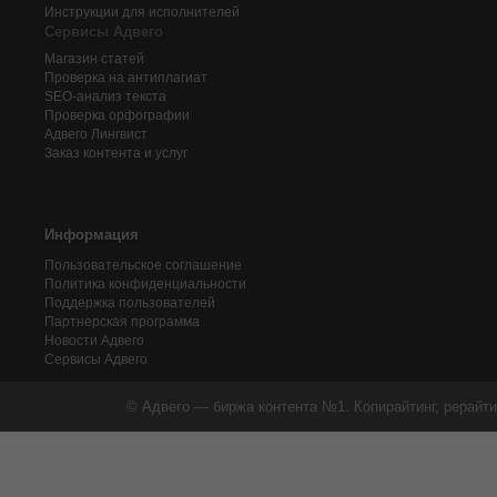
Инструкции для исполнителей
Сервисы Адвего
Магазин статей
Проверка на антиплагиат
SEO-анализ текста
Проверка орфографии
Адвего
Лингвист
Заказ контента и услуг
Информация
Пользовательское соглашение
Политика конфиденциальности
Поддержка пользователей
Партнерская программа
Новости Адвего
Сервисы Адвего
© Адвего — биржа контента №1. Копирайтинг, рерайти