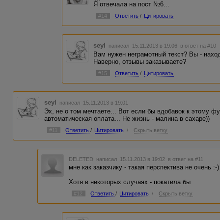
Я отвечала на пост №6...
#14
Ответить
/
Цитировать
seyl
написал 15.11.2013 в 19:06
в ответ на #10
Вам нужен неграмотный текст? Вы - нахо
Наверно, отзывы заказываете?
#15
Ответить
/
Цитировать
seyl
написал 15.11.2013 в 19:01
Эх, не о том мечтаете... Вот если бы вдобавок к этому 
автоматическая оплата... Не жизнь - малина в сахаре))
#11
Ответить
/
Цитировать
/
Скрыть ветку
DELETED
написал 15.11.2013 в 19:02
в ответ на #11
мне как заказчику - такая перспектива не очень :-)
Хотя в некоторых случаях - покатила бы
#12
Ответить
/
Цитировать
/
Скрыть ветку