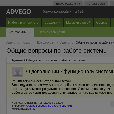
Биржа маркетинга
Каталог услуг
П
—
биржа копирайтинга №1
Работа в интернете
Заказчику
Магазин статей
Сервис
Все форумы
Новые сообщения
Адвего
Форум
Все форумы
Адвего
Общие вопросы по работе с
Общие вопросы по работе системы 
Адвего
/
Общие вопросы по работе системы
О дополнении к функционалу системы
Решил таки вынести отдельной темой.
Вот подумал, а почему бы в настройках заказа не поставить отде
система указывает результаты проверки). И если в работе уника
работы автору для доведения уникальности. Кто как думает про 
Написал: DELETED , 15.11.2013 в 18:05
В форуме:
Общие вопросы по работе системы
Комментариев:
39