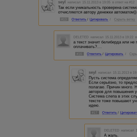
seyl
написал 15.11.2013 в 19:05
в ответ на #12
Так если уникальность проверена системо
отчисляются автору денежки автоматом)) 
#13
Ответить
/
Цитировать
/
Скрыть ветку
DELETED
написал 15.11.2013 в 19:22
в
а текст значит белиберда или не 
оплачивать?....
#16
Ответить
/
Цитировать
/
Скры
seyl
написал 15.11.2013 в 1
Пусть система определяе
Если серьёзно, то предл
полагаю. Причин много.
авторов для повышения у
Система слепа в этих сл
тексте тоже повышают уни
идею.
#17
Ответить
/
Цитироват
DELETED
написал 1
А жаль.