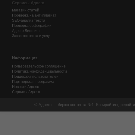
Сервисы Адвего
Магазин статей
Проверка на антиплагиат
SEO-анализ текста
Проверка орфографии
Адвего
Лингвист
Заказ контента и услуг
Информация
Пользовательское соглашение
Политика конфиденциальности
Поддержка пользователей
Партнерская программа
Новости Адвего
Сервисы Адвего
© Адвего — биржа контента №1. Копирайтинг, рерайти