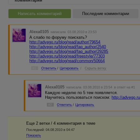
Комментарии
Написать комментарий
Последние комментарии
Alexa0105
написала 03.08.2010 в 23:53
А слабо по форуму поискать?
http://advego.ru/blog/read/author/79654
http://advego.ru/blog/read/faq_author/2540
http://advego.ru/blog/read/faq_author/29285
http://advego.ru/blog/read/freestyle/77303
http://advego.ru/blog/read/common/50664
#1
Ответить
/
Цитировать
/
Скрыть ветку
Alexa0105
написала 03.08.2010 в 23:54
в ответ на #1
Каждую неделю по 5 тем появляется.
Научитесь пользоваться поиском:
http://advego.r
#2
Ответить
/
Цитировать
Еще 2 ветки / 4 комментария в темe
Последний:
04.08.2010 в 04:47
Показать