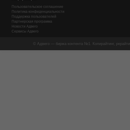
Пользовательское соглашение
Политика конфиденциальности
Поддержка пользователей
Партнерская программа
Новости Адвего
Сервисы Адвего
© Адвего — биржа контента №1. Копирайтинг, рерайти