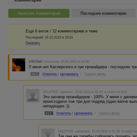
Комментарии
Написать комментарий
Последние комментарии
Еще 6 веток / 12 комментариев в темe
Последний:
15.12.2010 в 15:01
Показать
irbritan
написала 15.01.2011 в 01:06
У меня нет Касперского и три провайдера - последних тр
#10
Ответить
/
Цитировать
/
Скрыть ветку
DELETED
написал 15.01.2011 в 01:13
в ответ на #10
Это заговор провайдеров - 100%. У меня с двоим
происходило тож три дня подряд (один вапче вып
нипадеццки :)).
#15
Ответить
/
Цитировать
/
Скрыть ветку
DELETED
написала 15.01.2011 в 01:15
в ответ н
Так они же тарифы собрались поднять, вот