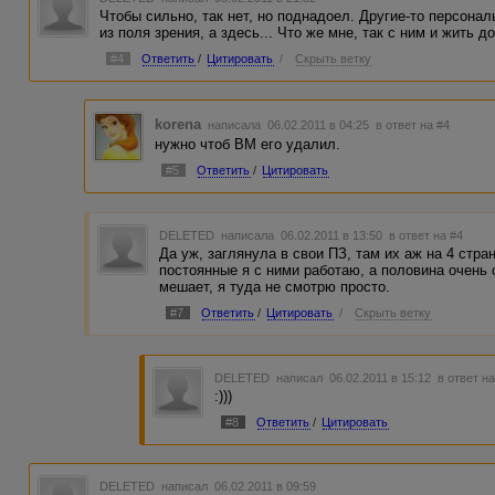
Чтобы сильно, так нет, но поднадоел. Другие-то персона
из поля зрения, а здесь... Что же мне, так с ним и жить 
#4
Ответить
/
Цитировать
/
Скрыть ветку
korena
написала 06.02.2011 в 04:25
в ответ на #4
нужно чтоб ВМ его удалил.
#5
Ответить
/
Цитировать
DELETED
написала 06.02.2011 в 13:50
в ответ на #4
Да уж, заглянула в свои ПЗ, там их аж на 4 стра
постоянные я с ними работаю, а половина очень с
мешает, я туда не смотрю просто.
#7
Ответить
/
Цитировать
/
Скрыть ветку
DELETED
написал 06.02.2011 в 15:12
в ответ н
:)))
#8
Ответить
/
Цитировать
DELETED
написал 06.02.2011 в 09:59