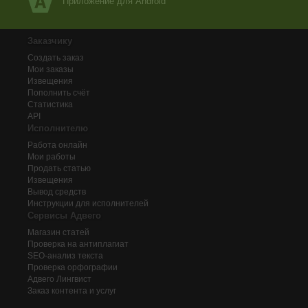
Приложение для Android
Заказчику
Создать заказ
Мои заказы
Извещения
Пополнить счёт
Статистика
API
Исполнителю
Работа онлайн
Мои работы
Продать статью
Извещения
Вывод средств
Инструкции для исполнителей
Сервисы Адвего
Магазин статей
Проверка на антиплагиат
SEO-анализ текста
Проверка орфографии
Адвего
Лингвист
Заказ контента и услуг