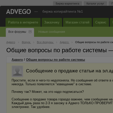
Биржа маркетинга
Каталог услуг
П
—
биржа копирайтинга №1
Работа в интернете
Заказчику
Магазин статей
Сервис
Все форумы
Новые сообщения
Адвего
Форум
Все форумы
Адвего
Общие вопросы по работе с
Общие вопросы по работе системы 
Адвего
/
Общие вопросы по работе системы
Сообщение о продаже статьи на эл.а
Простите, если я чего-то недопоняла. Но сообщения об ответе в
никогда. Только появляется "извещение" в системе.
Почему так? Может, на это надо подписаться?
Сообщение о продаже товара гораздо важнее, чем сообщение н
Каждый день раза по 2-3 я захожу в Адвего ТОЛЬКО ПРОВЕРИТЬ 
электронке. Так удобнее.