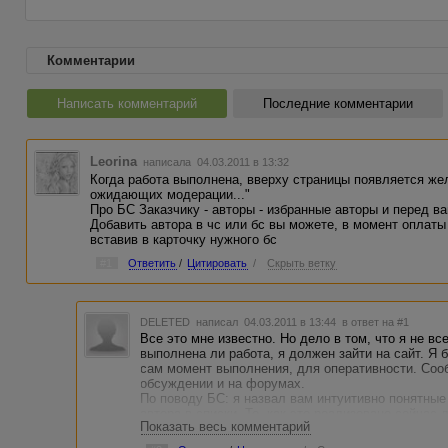
Комментарии
Написать комментарий
Последние комментарии
Leorina
написала 04.03.2011 в 13:32
Когда работа выполнена, вверху страницы появляется же
ожидающих модерации..."
Про БС Заказчику - авторы - избранные авторы и перед в
Добавить автора в чс или бс вы можете, в момент оплаты
вставив в карточку нужного бс
#1
Ответить
/
Цитировать
/
Скрыть ветку
DELETED
написал 04.03.2011 в 13:44
в ответ на #1
Все это мне известно. Но дело в том, что я не вс
выполнена ли работа, я должен зайти на сайт. Я 
сам момент выполнения, для оперативности. Соо
обсуждении и на форумах.
По поводу БС: я назвал вам интуитивно понятны
автора в списки. То, как это реализовано сейчас
Показать весь комментарий
голову пришло. Разве вам не хочется сделать си