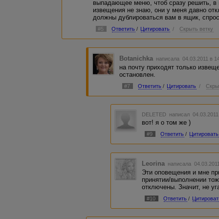
выпадающее меню, чтоб сразу решить, в к
извещения не знаю, они у меня давно от
должны дублироваться вам в ящик, спрос
#5
Ответить
/
Цитировать
/
Скрыть ветку
Botanichka
написала 04.03.2011 в 
на почту приходят только извеще
остановлен.
#7
Ответить
/
Цитировать
/
Скры
DELETED
написал 04.03.2011
вот! я о том же )
#9
Ответить
/
Цитировать
Leorina
написала 04.03.201
Эти оповещения и мне пр
принятии/выполнении тож
отключены. Значит, не уг
#10
Ответить
/
Цитироват