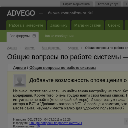
Биржа маркетинга
Каталог услуг
П
—
биржа копирайтинга №1
Работа в интернете
Заказчику
Магазин статей
Сервис
Все форумы
Новые сообщения
Адвего
Форум
Все форумы
Адвего
Общие вопросы по работе с
Общие вопросы по работе системы 
Адвего
/
Общие вопросы по работе системы
Добавьте возможность оповещения о
Не знаю, может это и есть, но найти такую настройку не смог. Х
модерации. Кроме того, очень трудно найти свой белый список.
интуитивно не найти (мне по крайней мере). И еще, раз уж начал
автора в БС" и "Добавить автора в ЧС". И вообще я заметил, ч
месте сайта, неужели места жалко для удобного пользования?
Написал: DELETED , 04.03.2011 в 13:26
В форуме:
Общие вопросы по работе системы
Комментариев:
10