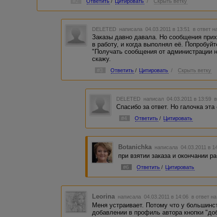
#2
Ответить
/
Цитировать
/
Скрыть ветку
DELETED
написала 04.03.2011 в 13:51
в ответ н
Заказы давно давала. Но сообщения прих
в работу, и когда выполнял её. Попробуй
"Получать сообщения от администрации на
скажу.
#3
Ответить
/
Цитировать
/
Скрыть ветку
DELETED
написал 04.03.2011 в 13:59
в
Спасибо за ответ. Но галочка эта 
#4
Ответить
/
Цитировать
Botanichka
написала 04.03.2011 в 
при взятии заказа и окончании 
#6
Ответить
/
Цитировать
Leorina
написала 04.03.2011 в 14:06
в ответ на
Меня устраивает. Потому что у большинст
добавлении в профиль автора кнопки "доб