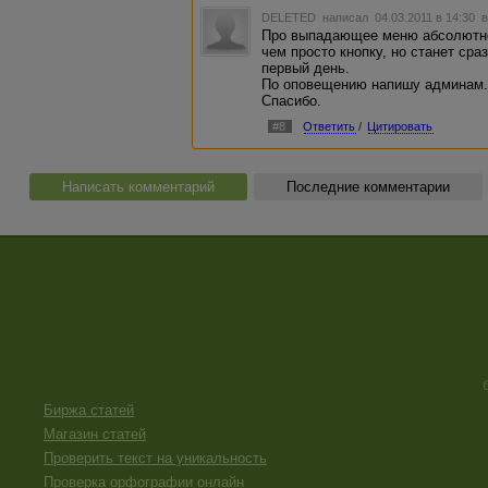
DELETED
написал 04.03.2011 в 14:30
в
Про выпадающее меню абсолютно 
чем просто кнопку, но станет сра
первый день.
По оповещению напишу админам
Спасибо.
#8
Ответить
/
Цитировать
Написать комментарий
Последние комментарии
Биржа статей
Магазин статей
Проверить текст на уникальность
Проверка орфографии онлайн