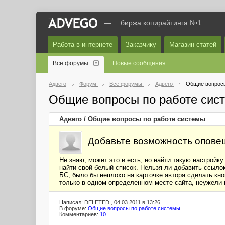
—
биржа копирайтинга №1
Работа в интернете
Заказчику
Магазин статей
Все форумы
Новые сообщения
Адвего
Форум
Все форумы
Адвего
Общие вопросы
Общие вопросы по работе сис
Адвего
/
Общие вопросы по работе системы
Добавьте возможность опове
Не знаю, может это и есть, но найти такую настройк
найти свой белый список. Нельзя ли добавить ссылок
БС, было бы неплохо на карточке автора сделать кно
только в одном определенном месте сайта, неужели 
Написал: DELETED , 04.03.2011 в 13:26
В форуме:
Общие вопросы по работе системы
Комментариев:
10