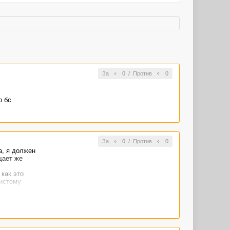
За
0
/
Против
0
о бс
За
0
/
Против
0
а, я должен
щает же
как это
систему