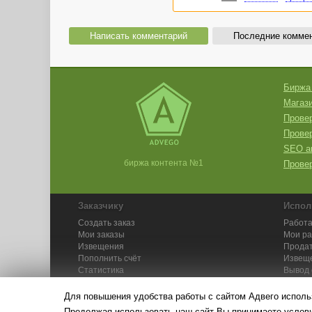
Написать комментарий
Последние комме
Биржа
Магази
Провер
Прове
SEO а
биржа контента №1
Провер
Заказчику
Испол
Создать заказ
Работа
Мои заказы
Мои р
Извещения
Продат
Пополнить счёт
Извещ
Статистика
Вывод 
API
Инстру
Для повышения удобства работы с сайтом Адвего исполь
Продолжая использовать наш сайт Вы принимаете усло