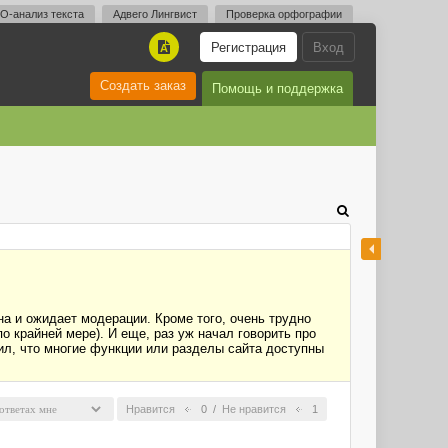
O-анализ текста
Адвего Лингвист
Проверка орфографии
Регистрация
Вход
A
Создать заказ
Помощь и поддержка
на и ожидает модерации. Кроме того, очень трудно
о крайней мере). И еще, раз уж начал говорить про
тил, что многие функции или разделы сайта доступны
Нравится
0
/
Не нравится
1