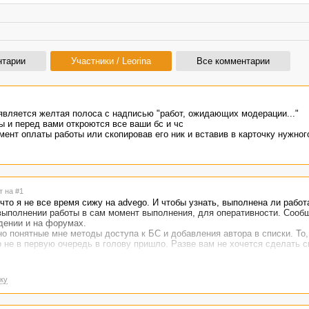
нтарии
Участники / Leorina
Все комментарии
является желтая полоса с надписью "работ, ожидающих модерации..."
ы и перед вами откроются все ваши бс и чс
мент оплаты работы или скопировав его ник и вставив в карточку нужног
т на #1
 что я не все время сижу на advego. И чтобы узнать, выполнена ли работ
о выполнении работы в сам момент выполнения, для оперативности. Сооб
дении и на форумах.
о понятные мне методы доступа к БС и добавления автора в списки. То, 
 не в первую очередь в голову пришло. Разве вам не хочется сделать 
ку