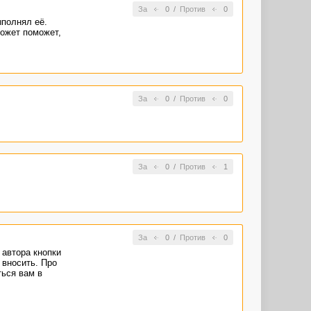
За
0
/
Против
0
ыполнял её.
может поможет,
За
0
/
Против
0
За
0
/
Против
1
За
0
/
Против
0
 автора кнопки
 вносить. Про
ться вам в