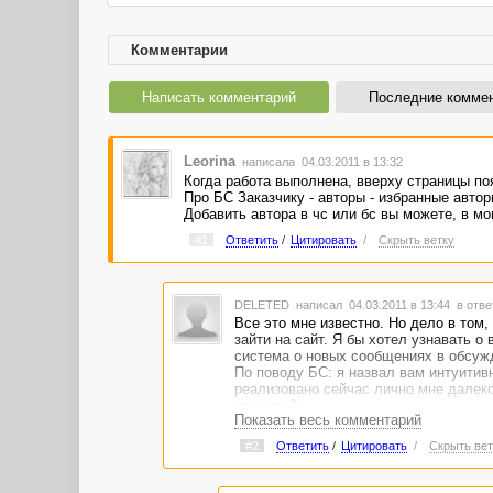
Комментарии
Написать комментарий
Последние комме
Leorina
написала 04.03.2011 в 13:32
Когда работа выполнена, вверху страницы по
Про БС Заказчику - авторы - избранные автор
Добавить автора в чс или бс вы можете, в мо
#1
Ответить
/
Цитировать
/
Скрыть ветку
DELETED
написал 04.03.2011 в 13:44
в отве
Все это мне известно. Но дело в том,
зайти на сайт. Я бы хотел узнавать 
система о новых сообщениях в обсуж
По поводу БС: я назвал вам интуитивн
реализовано сейчас лично мне далеко
удобнее?
Показать весь комментарий
#2
Ответить
/
Цитировать
/
Скрыть вет