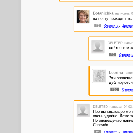
Botanichka
написала 04
на почту приходят тол
#7
Ответить
/
Цитиро
DELETED
напис
вот! я о том ж
#9
Ответит
Leorina
напис
Эти оповещен
дублируются,
#10
Ответи
DELETED
написал 04.03.
Про выпадающее меню 
очень удобно. Даже т
По оповещению напи
Спасибо.
#8
Ответить
/
Цитиро