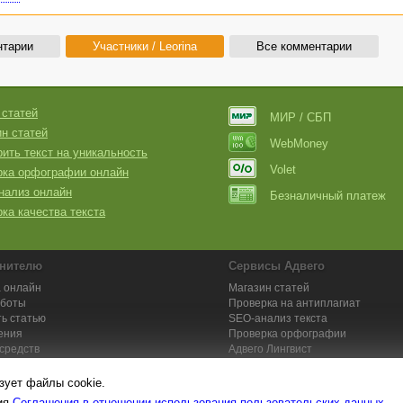
нтарии
Участники / Leorina
Все комментарии
 статей
МИР / СБП
н статей
WebMoney
ить текст на уникальность
Volet
рка орфографии онлайн
нализ онлайн
Безналичный платеж
ка качества текста
нителю
Сервисы Адвего
 онлайн
Магазин статей
аботы
Проверка на антиплагиат
ь статью
SEO-анализ текста
ения
Проверка орфографии
средств
Адвего
Лингвист
кции для исполнителей
Заказ контента и услуг
зует файлы cookie.
вия
Соглашения в отношении использования пользовательских данных
.