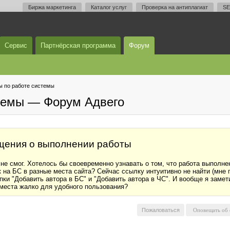
Биржа маркетинга
Каталог услуг
Проверка на антиплагиат
SE
Сервис
Партнёрская программа
Форум
 по работе системы
темы — Форум Адвего
щения о выполнении работы
у не смог. Хотелось бы своевременно узнавать о том, что работа выполне
 на БС в разные места сайта? Сейчас ссылку интуитивно не найти (мне п
пки "Добавить автора в БС" и "Добавить автора в ЧС". И вообще я заме
места жалко для удобного пользования?
Пожаловаться