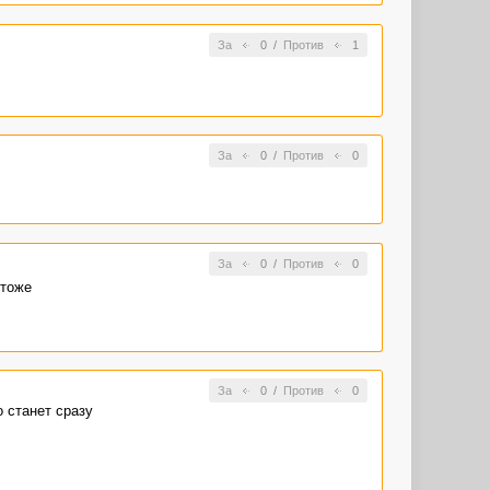
За
0
/
Против
1
За
0
/
Против
0
За
0
/
Против
0
 тоже
За
0
/
Против
0
 станет сразу