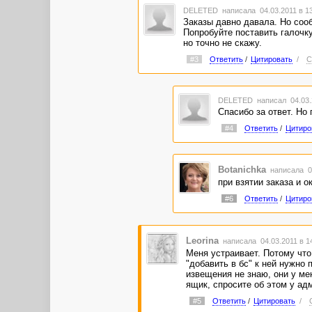
DELETED
написала 04.03.2011 в 1
Заказы давно давала. Но сооб
Попробуйте поставить галочку
но точно не скажу.
#3
Ответить
/
Цитировать
/
С
DELETED
написал 04.03.
Спасибо за ответ. Но 
#4
Ответить
/
Цитиро
Botanichka
написала 04
при взятии заказа и 
#6
Ответить
/
Цитиро
Leorina
написала 04.03.2011 в 
Меня устраивает. Потому что
"добавить в бс" к ней нужно
извещения не знаю, они у ме
ящик, спросите об этом у ад
#5
Ответить
/
Цитировать
/