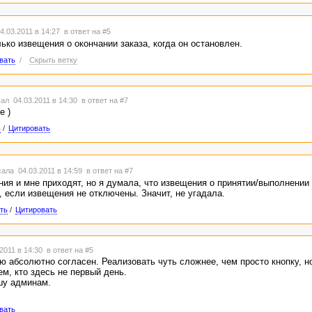
.03.2011 в 14:27
в ответ на #5
ько извещения о окончании заказа, когда он остановлен.
вать
/
Скрыть ветку
ал 04.03.2011 в 14:30
в ответ на #7
е )
ь
/
Цитировать
ала 04.03.2011 в 14:59
в ответ на #7
ия и мне приходят, но я думала, что извещения о принятии/выполнении
 если извещения не отключены. Значит, не угадала.
ть
/
Цитировать
2011 в 14:30
в ответ на #5
абсолютно согласен. Реализовать чуть сложнее, чем просто кнопку, но
ем, кто здесь не первый день.
шу админам.
вать