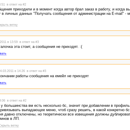
3:51
в ответ на #2
щения приходили и в момент когда автор брал заказ в работу, и когда в
 в личных данных "Получать сообщения от администрации на E-mail" - 
крыть ветку
2011 в 13:59
в ответ на #3
галочка эта стоит, а сообщения не приходят. :(
вать
.03.2011 в 14:26
в ответ на #3
окончании работы сообщения на емейл не приходят
вать
14:06
в ответ на #2
 у большинства вм есть несколько бс, значит при добавлении в профиль
 привязывать выпадающее меню, чтоб сразу решить, в какой конкретно бс
ня давно отключены, но теоретически все извещения должны дублирова
минов в ЛП.
Скрыть ветку