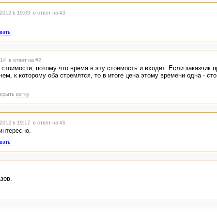
2012 в 19:09
в ответ на #3
вать
9:14
в ответ на #2
 стоимости, потому что время в эту стоимость и входит. Если заказчик п
нем, к которому оба стремятся, то в итоге цена этому времени одна - ст
крыть ветку
2012 в 19:17
в ответ на #5
интересно.
вать
зов.