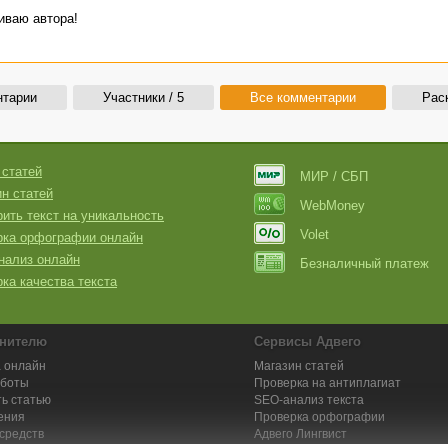
иваю автора!
нтарии
Участники / 5
Все комментарии
Рас
 статей
МИР / СБП
н статей
WebMoney
ить текст на уникальность
Volet
рка орфографии онлайн
нализ онлайн
Безналичный платеж
ка качества текста
нителю
Сервисы Адвего
 онлайн
Магазин статей
аботы
Проверка на антиплагиат
ь статью
SEO-анализ текста
ения
Проверка орфографии
средств
Адвего
Лингвист