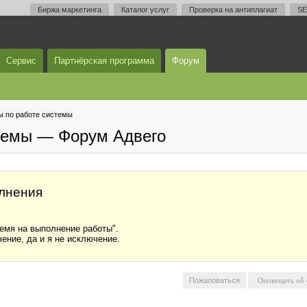
Биржа маркетинга
Каталог услуг
Проверка на антиплагиат
SE
Сервис
Партнёрская программа
Форум
 по работе системы
темы — Форум Адвего
олнения
ремя на выполнение работы".
ение, да и я не исключение.
Пожаловаться