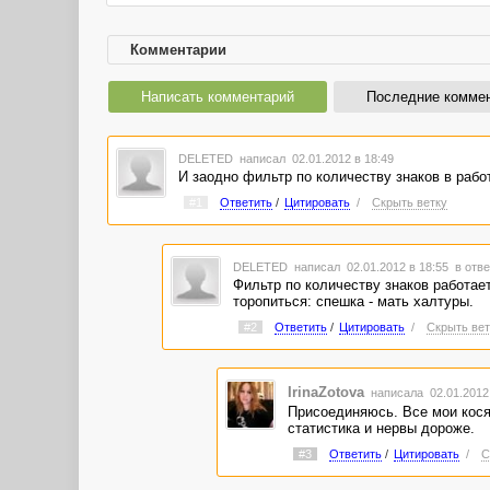
Комментарии
Написать комментарий
Последние комме
DELETED
написал 02.01.2012 в 18:49
И заодно фильтр по количеству знаков в работ
#1
Ответить
/
Цитировать
/
Скрыть ветку
DELETED
написал 02.01.2012 в 18:55
в отве
Фильтр по количеству знаков работае
торопиться: спешка - мать халтуры.
#2
Ответить
/
Цитировать
/
Скрыть вет
IrinaZotova
написала 02.01.2012
Присоединяюсь. Все мои косяк
статистика и нервы дороже.
#3
Ответить
/
Цитировать
/
С