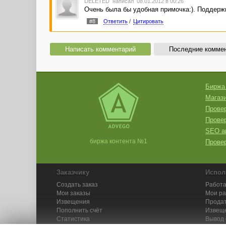
DELETED
написал 08.01.2012 в 00:26
Очень была бы удобная примочка:). Поддерж
#8
Ответить
/
Цитировать
Написать комментарий
Последние комме
Биржа
Магази
Провер
Прове
SEO а
биржа контента №1
Провер
Заказчику
Испол
Создать заказ
Работа
Мои заказы
Мои р
Извещения
Продат
Пополнить счёт
Извещ
Статистика
Вывод 