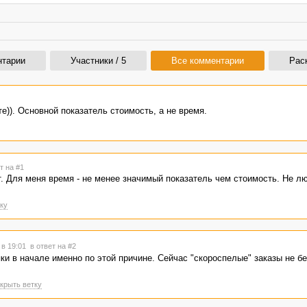
нтарии
Участники / 5
Все комментарии
Рас
е)). Основной показатель стоимость, а не время.
т на #1
т. Для меня время - не менее значимый показатель чем стоимость. Не л
ку
 в 19:01
в ответ на #2
и в начале именно по этой причине. Сейчас "скороспелые" заказы не бе
крыть ветку