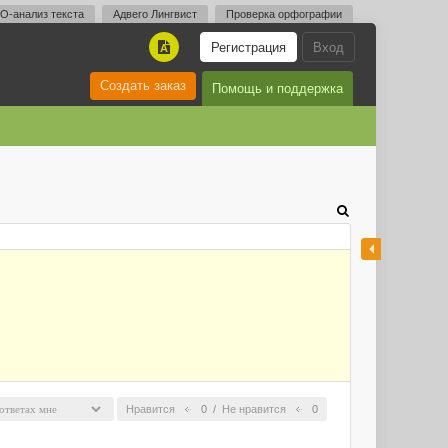
O-анализ текста
Адвего Лингвист
Проверка орфографии
Регистрация
Вход
A
Создать заказ
Помощь и поддержка
Нравится
0
/
Не нравится
0