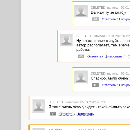
DELETED
написал 02.01.
Велкам ту зе клаб))
#4
Ответить
/
Цитиро
DELETED
написал 02.01.2012 в 1
Ну, тогда и ориентируйтесь по
автор располагает, тем време
работы.
#5
Ответить
/
Цитировать
/
С
DELETED
написал 02.01.
Спасибо, было очень 
#6
Ответить
/
Цитиро
DELETED
написала 05.01.2012 в 02:25
Я тоже очень хочу увидеть такой фильтр зака
#7
Ответить
/
Цитировать