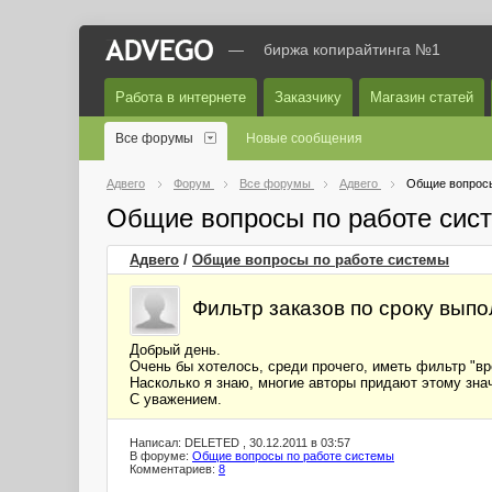
—
биржа копирайтинга №1
Работа в интернете
Заказчику
Магазин статей
Все форумы
Новые сообщения
Адвего
Форум
Все форумы
Адвего
Общие вопросы
Общие вопросы по работе сис
Адвего
/
Общие вопросы по работе системы
Фильтр заказов по сроку вып
Добрый день.
Очень бы хотелось, среди прочего, иметь фильтр "в
Насколько я знаю, многие авторы придают этому знач
С уважением.
Написал: DELETED , 30.12.2011 в 03:57
В форуме:
Общие вопросы по работе системы
Комментариев:
8