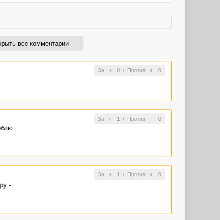
крыть все комментарии
За
0
/
Против
0
За
1
/
Против
0
юблю
За
1
/
Против
0
ру -