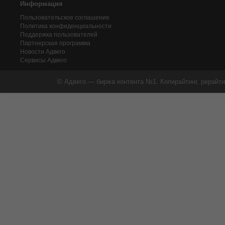
Информация
Пользовательское соглашение
Политика конфиденциальности
Поддержка пользователей
Партнерская программа
Новости Адвего
Сервисы Адвего
© Адвего — биржа контента №1. Копирайтинг, рерайти