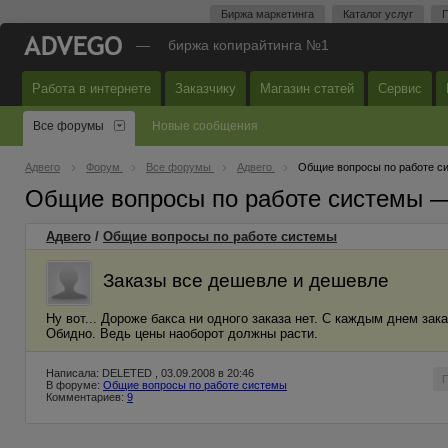
Биржа маркетинга
Каталог услуг
П
—
биржа копирайтинга №1
Работа в интернете
Заказчику
Магазин статей
Сервис
Все форумы
Новые сообщения
Адвего
Форум
Все форумы
Адвего
Общие вопросы по работе с
Общие вопросы по работе системы 
Адвего
/
Общие вопросы по работе системы
Заказы все дешевле и дешевле
Ну вот... Дороже бакса ни одного заказа нет. С каждым днем зак
Обидно. Ведь цены наоборот должны расти.
Написала: DELETED , 03.09.2008 в 20:46
В форуме:
Общие вопросы по работе системы
Комментариев:
9