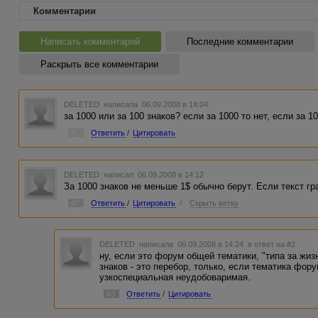
Комментарии
Написать комментарий
Последние комментарии
Раскрыть все комментарии
DELETED
написала 06.09.2008 в 14:04
за 1000 или за 100 знаков? если за 1000 то нет, если за 1
#1
Ответить
/
Цитировать
DELETED
написал 06.09.2008 в 14:12
За 1000 знаков не меньше 1$ обычно берут. Если текст гр
#2
Ответить
/
Цитировать
/
Скрыть ветку
DELETED
написала 06.09.2008 в 14:24
в ответ на #2
ну, если это форум общей тематики, "типа за жизн
знаков - это перебор, только, если тематика фор
узкоспециальная неудобоваримая.
#3
Ответить
/
Цитировать