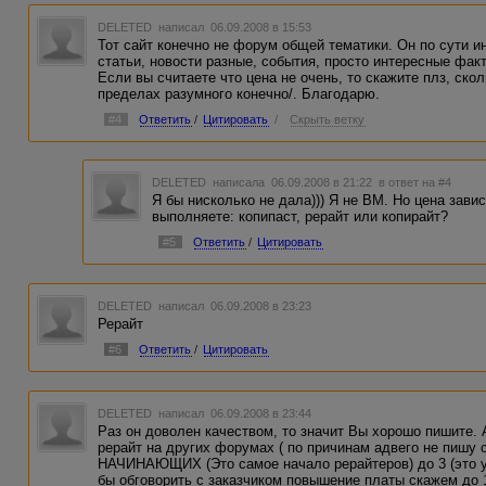
DELETED
написал 06.09.2008 в 15:53
Тот сайт конечно не форум общей тематики. Он по сути 
статьи, новости разные, события, просто интересные факт
Если вы считаете что цена не очень, то скажите плз, ско
пределах разумного конечно/. Благодарю.
#4
Ответить
/
Цитировать
/
Скрыть ветку
DELETED
написала 06.09.2008 в 21:22
в ответ на #4
Я бы нисколько не дала))) Я не ВМ. Но цена зави
выполняете: копипаст, рерайт или копирайт?
#5
Ответить
/
Цитировать
DELETED
написал 06.09.2008 в 23:23
Рерайт
#6
Ответить
/
Цитировать
DELETED
написал 06.09.2008 в 23:44
Раз он доволен качеством, то значит Вы хорошо пишите. 
рерайт на других форумах ( по причинам адвего не пишу 
НАЧИНАЮЩИХ (Это самое начало рерайтеров) до 3 (это 
бы обговорить с заказчиком повышение платы скажем до 1