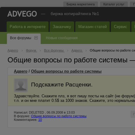
Биржа маркетинга
Каталог услуг
П
—
биржа копирайтинга №1
Работа в интернете
Заказчику
Магазин статей
Сервис
Все форумы
Новые сообщения
Адвего
Форум
Все форумы
Адвего
Общие вопросы по работе с
Общие вопросы по работе системы 
Адвего
/
Общие вопросы по работе системы
Подскажите Расценки.
Здравствуйте. Скажите плз, я вот пишу посты на сайт (не форум
т.п. и он мне платит 0.5$ за 1000 знаков. Скажите, это нормаль
Написал: DELETED , 06.09.2008 в 13:03
В форуме:
Общие вопросы по работе системы
Комментариев:
10