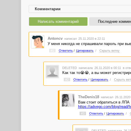
Комментарии
Написать комментарий
Последние комме
Antoncv
написал 25.11.2020 в 22:11
У меня никогда не спрашивали пароль при выв
#1
Ответить
/
Цитировать
/
Скрыть ветку
DELETED
написала 26.11.2020 в 00:11
в отв
Как так то😭😭, а вы может регистрир
#2
Ответить
/
Цитировать
/
Скрыть вет
TheDenis18
написал 26.11.2020
Вам стоит обратиться в ЛПА 
https://advego.com/blog/read/
#3
Ответить
/
Цитировать
/
DELETED
написала 26.11