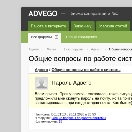
—
биржа копирайтинга №1
Работа в интернете
Заказчику
Магазин статей
Все форумы
Новые сообщения
Адвего
Форум
Все форумы
Адвего
Общие вопросы
Общие вопросы по работе сис
Адвего
/
Общие вопросы по работе системы
Пароль Адвего
Всем привет. Прошу помочь, сложилась такая ситуаци
предложили мне скинуть пароль на почту, но та почта
зафиксировалась при входе старая почта. Как быть=
Написала: DELETED , 25.11.2020 в 20:53
В форуме:
Общие вопросы по работе системы
Комментариев:
15