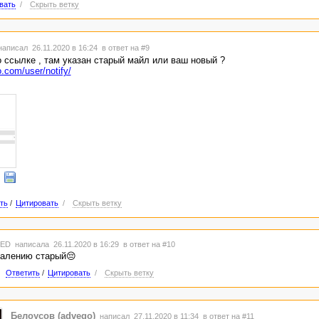
вать
/
Скрыть ветку
аписал 26.11.2020 в 16:24
в ответ на #9
 ссылке , там указан старый майл или ваш новый ?
o.com/user/notify/
ть
/
Цитировать
/
Скрыть ветку
TED
написала 26.11.2020 в 16:29
в ответ на #10
алению старый😔
Ответить
/
Цитировать
/
Скрыть ветку
Белоусов (advego)
написал 27.11.2020 в 11:34
в ответ на #11