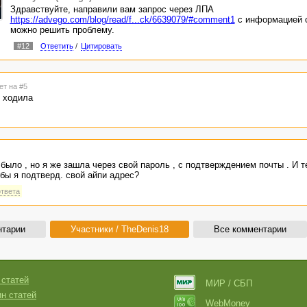
Здравствуйте, направили вам запрос через ЛПА
https://advego.com/blog/read/f...ck/6639079/#comment1
с информацией о
можно решить проблему.
#12
Ответить
/
Цитировать
ет на #5
е ходила
было , но я же зашла через свой пароль , с подтверждением почты . И т
обы я подтверд. свой айпи адрес?
ответа
нтарии
Участники / TheDenis18
Все комментарии
 статей
МИР / СБП
н статей
WebMoney