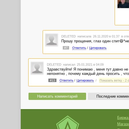
DELETED
написала 26.11.2020 в 01:37
в отв
Прошу прощения, глаз один спит😄*н
#7
Ответить
/
Цитировать
DELETED
написал 25.01.2021 в 04:09
Здравствуйте! Я понимаю , меня тут давно не 
непонятно , почему каждый день просить , чт
#13
Ответить
/
Цитировать
/
Показать ветку - 2 
Написать комментарий
Последние комме
Биржа
Магази