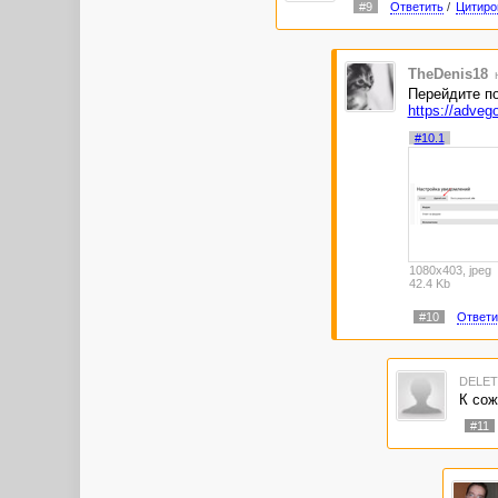
#9
Ответить
/
Цитиро
TheDenis18
н
Перейдите по
https://adveg
#10.1
1080x403, jpeg
42.4 Kb
#10
Ответи
DELE
К сож
#11