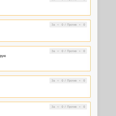
За
0
/
Против
0
За
0
/
Против
0
орую
За
0
/
Против
0
За
0
/
Против
0