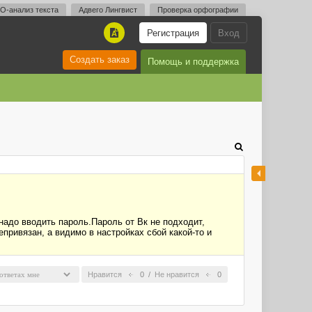
O-анализ текста
Адвего Лингвист
Проверка орфографии
Регистрация
Вход
A
Создать заказ
Помощь и поддержка
надо вводить пароль.Пароль от Вк не подходит,
епривязан, а видимо в настройках сбой какой-то и
Нравится
0
/
Не нравится
0