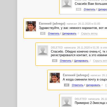
Спасибо Вам большое
#4
Ответить
/
Цитиро
Евгений (advego)
написал 26.11.2020 в 01:05
Здравствуйте, у вас немного вариантов, вот 
#5
Ответить
/
Цитировать
/
Скрыть ветку
DELETED
написала 26.11.2020 в 01:35
в отв
Спасибо. Обидно конечно очень=(, тк 
регистрировался контакт, а это извини
#6
Ответить
/
Цитировать
/
Скрыть вет
Евгений (advego)
написал 26.1
А когда сменили почту в соцс
#8
Ответить
/
Цитировать
/
С
DELETED
написала 26.11
Примерно 2-3месяца н