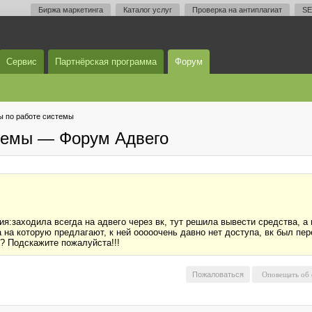
Биржа маркетинга
Каталог услуг
Проверка на антиплагиат
SE
Сервис
Партнёрская программа
Форум
 по работе системы
темы — Форум Адвего
я:заходила всегда на адвего через вк, тут решила вывести средства, а 
 на которую предлагают, к ней ооооочень давно нет доступа, вк был пер
(? Подскажите пожалуйста!!!
Пожаловаться