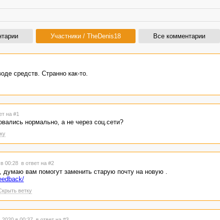
нтарии
Участники / TheDenis18
Все комментарии
оде средств. Странно как-то.
ет на #1
овались нормально, а не через соц.сети?
ку
 в 00:28
в ответ на #2
, думаю вам помогут заменить старую почту на новую .
feedback/
Скрыть ветку
.2020 в 00:37
в ответ на #3