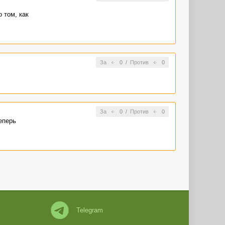
 том, как
За
0
/
Против
0
За
0
/
Против
0
еперь
Telegram