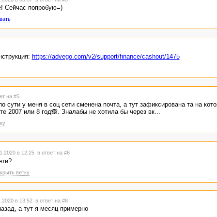
! Сейчас попробую=)
вать
инструкция:
https://advego.com/v2/support/finance/cashout/1475
ет на #5
по сути у меня в соц сети сменена почта, а тут зафиксирована та на кот
те 2007 или 8 год🙈. Зналабы не хотила бы через вк...
ку
1.2020 в 12:25
в ответ на #6
ети?
крыть ветку
.2020 в 13:52
в ответ на #8
азад, а тут я месяц примерно