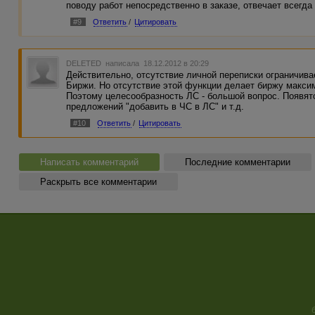
поводу работ непосредственно в заказе, отвечает всегда
#9
Ответить
/
Цитировать
DELETED
написала 18.12.2012 в 20:29
Действительно, отсутствие личной переписки ограничива
Биржи. Но отсутствие этой функции делает биржу максим
Поэтому целесообразность ЛС - большой вопрос. Появят
предложений "добавить в ЧС в ЛС" и т.д.
#10
Ответить
/
Цитировать
Написать комментарий
Последние комментарии
Раскрыть все комментарии