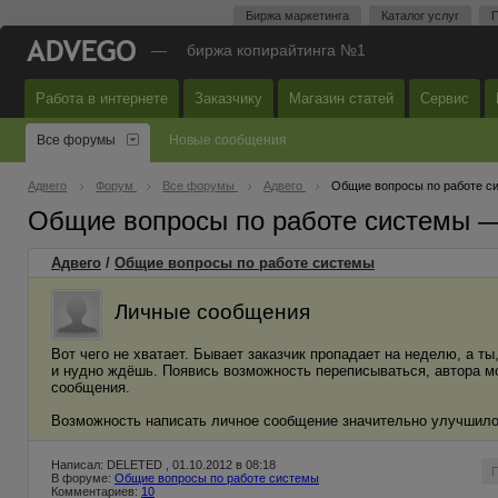
Биржа маркетинга
Каталог услуг
П
—
биржа копирайтинга №1
Работа в интернете
Заказчику
Магазин статей
Сервис
Все форумы
Новые сообщения
Адвего
Форум
Все форумы
Адвего
Общие вопросы по работе с
Общие вопросы по работе системы 
Адвего
/
Общие вопросы по работе системы
Личные сообщения
Вот чего не хватает. Бывает заказчик пропадает на неделю, а ты
и нудно ждёшь. Появись возможность переписываться, автора мог
сообщения.
Возможность написать личное сообщение значительно улучшило 
Написал: DELETED , 01.10.2012 в 08:18
В форуме:
Общие вопросы по работе системы
Комментариев:
10