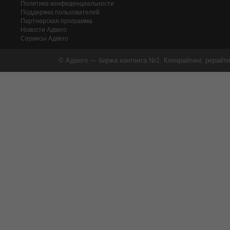
Политика конфиденциальности
Поддержка пользователей
Партнерская программа
Новости Адвего
Сервисы Адвего
© Адвего — биржа контента №1. Копирайтинг, рерайти