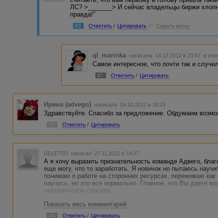
ЛС? >_______> И сейчас владельцы биржи хлопну
правда!"
#2
Ответить
/
Цитировать
/
Скрыть ветку
ql_marinka
написала 14.12.2012 в 23:47
в отв
Самое интересное, что почти так и случил
#7
Ответить
/
Цитировать
Ирина (advego)
написала 04.10.2012 в 18:23
Здравствуйте. Спасибо за предложение. Обдумаем возмо
#3
Ответить
/
Цитировать
DELETED
написал 27.11.2012 в 14:27
А я хочу выразить признательность команде Адвего, благ
еще могу, что то заработать. Я новичок но пытаюсь научи
понимаю о работе на сторонних ресурсах, переживаю как 
научусь, но это все нормально. Главное, что Вы даете во
человеческое спасибо.
Показать весь комментарий
#4
Ответить
/
Цитировать