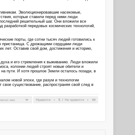
отивникам. Эволюционировавшие насекомые,
ствия, которые ставили перед ними люди.
 последний решительный шаг. Они вложили все
д разработкой передовых космических технологий,
ческие порты, где сотни тысяч людей готовились к
ого пристанища. С дрожащими сердцами люди
х лет. Оставив свой дом, достижения и историю,
 духа и его стремления к выживанию. Люди вложили
моса, колонии людей строят новые обители и
 на пути. И хотя прошлое Земли осталось позади, в
алом новой эпохи, где разум и технологии
т свое существование, распространяя свой след в
Нравится
5
/
Не нравится
44