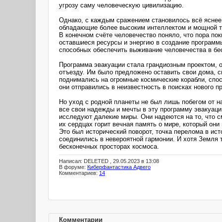
угрозу саму человеческую цивилизацию.
Однако, с каждым сражением становилось всё яснее
обладающие более высоким интеллектом и мощной те
В конечном счёте человечество поняло, что пора по
оставшиеся ресурсы и энергию в создание программ
способных обеспечить выживание человечества в бе
Программа эвакуации стала грандиозным проектом, о
отъезду. Им было предложено оставить свои дома, 
поднимались на огромные космические корабли, спос
они отправились в неизвестность в поисках нового п
Но уход с родной планеты не был лишь побегом от 
все свои надежды и мечты в эту программу эвакуаци
исследуют далекие миры. Они надеются на то, что см
их сердцах горит вечная память о мире, который они
Это был исторический поворот, точка перелома в ис
соединились в невероятной гармонии. И хотя Земля 
бесконечных просторах космоса.
Написал: DELETED , 29.05.2023 в 13:08
В форуме:
Киберфантастика Адвего
Комментариев:
14
Комментарии