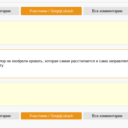
нтарии
Участники / SergejLukash
Все комментарии
пор не изобрели кровать, которая самая расстилается и сама заправляе
ту.
нтарии
Участники / SergejLukash
Все комментарии