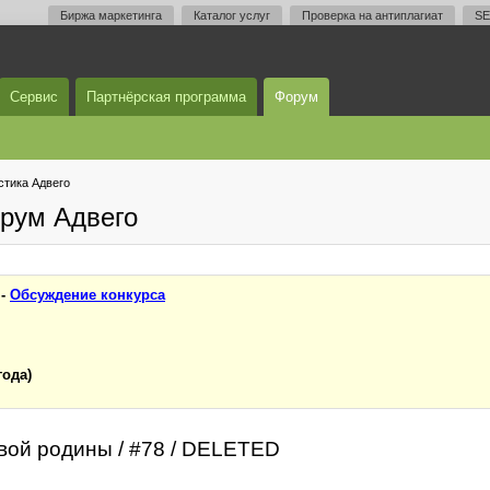
Биржа маркетинга
Каталог услуг
Проверка на антиплагиат
SE
Сервис
Партнёрская программа
Форум
тика Адвего
рум Адвего
 -
Обсуждение конкурса
года)
овой родины / #78 / DELETED