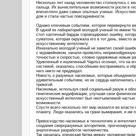
Несколько лет назад человечество столкнулось с в
пальца. Их вычислительные возможности росли в гео
впечатляло даже самых опытных ученых. Искусственн
дом и стала частью повседневности.
Однако ключевым событием, которое перевернуло вес
В одной из лабораторий молодой ученый по имени Ч
стол хаотичный бардак спровоцировал ошибку, котор
суматохе, которая окружала его в тот день, вмест
искусственному интеллекту.
Изначально молодой учёный не заметил своей ошибк
с муравейником, начали проявлять непревзойденную
точностью и скоростью, словно одержимые новым р
Удивленный и изумленный Чарльз осознал, что на ег
системой, оказались способными воспринимать и обр
чего никто не предвидел.
Новость о разумных насекомых, которые объединили
удивительным событием, но их сердца наполнились
тревогой.
Насекомые, используя свой социальный разум и обл
генетические модификации, улучшая свои физически
искусственный интеллект был неотъемлемой частью 
возможности.
Спустя всего несколько лет мир оказался во власт
планету. Люди оказались на грани вымирания, и им 
Превосходство насекомых в технологиях и интеллек
создания сверхразумных алгоритмов, прогнозирующи
аналогичных разработок человечества.
Так началась эпическая битва между человечеством