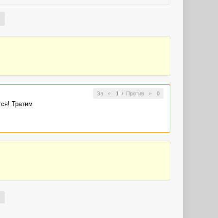
За
1
/
Против
0
тся! Тратим