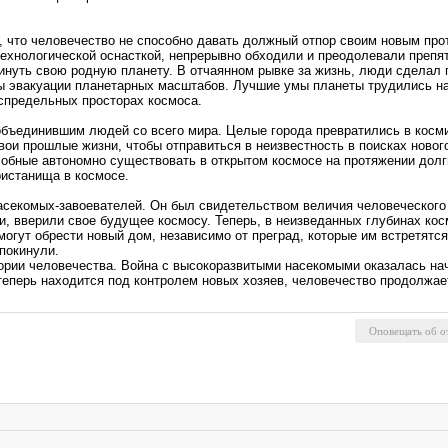
, что человечество не способно давать должный отпор своим новым пр
хнологической оснасткой, непрерывно обходили и преодолевали препят
кинуть свою родную планету. В отчаянном рывке за жизнь, люди сделал
ы эвакуации планетарных масштабов. Лучшие умы планеты трудились на
спредельных просторах космоса.
бъединившим людей со всего мира. Целые города превратились в косми
свои прошлые жизни, чтобы отправиться в неизвестность в поисках нов
обные автономно существовать в открытом космосе на протяжении долги
ристанища в космосе.
насекомых-завоевателей. Он был свидетельством величия человеческого
и, вверили свое будущее космосу. Теперь, в неизведанных глубинах кос
огут обрести новый дом, независимо от преград, которые им встретятся
 покинули.
тории человечества. Война с высокоразвитыми насекомыми оказалась нач
теперь находится под контролем новых хозяев, человечество продолжае