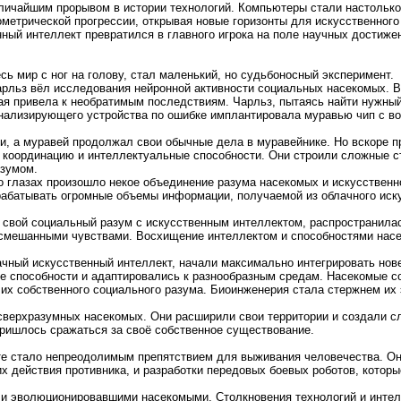
еличайшим прорывом в истории технологий. Компьютеры стали настольк
метрической прогрессии, открывая новые горизонты для искусственного 
ый интеллект превратился в главного игрока на поле научных достиже
ь мир с ног на голову, стал маленький, но судьбоносный эксперимент.
арльз вёл исследования нейронной активности социальных насекомых. 
ая привела к необратимым последствиям. Чарльз, пытаясь найти нужный
о анализирующего устройства по ошибке имплантировала муравью чип с 
и, а муравей продолжал свои обычные дела в муравейнике. Но вскоре п
 координацию и интеллектуальные способности. Они строили сложные с
азумом.
о глазах произошло некое объединение разума насекомых и искусственно
абатывать огромные объемы информации, получаемой из облачного иску
 свой социальный разум с искусственным интеллектом, распространила
 смешанными чувствами. Восхищение интеллектом и способностями нас
ачный искусственный интеллект, начали максимально интегрировать нов
е способности и адаптировались к разнообразным средам. Насекомые с
их собственного социального разума. Биоинженерия стала стержнем их 
и сверхразумных насекомых. Они расширили свои территории и создали
пришлось сражаться за своё собственное существование.
те стало непреодолимым препятствием для выживания человечества. Он
х действия противника, и разработки передовых боевых роботов, котор
 и эволюционировавшими насекомыми. Столкновения технологий и интелл