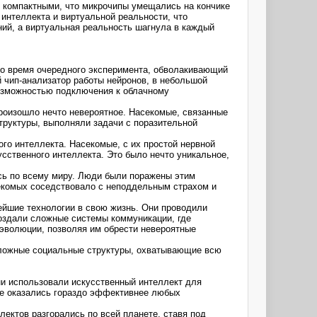
о компактными, что микрочипы умещались на кончике
интеллекта и виртуальной реальности, что
ний, а виртуальная реальность шагнула в каждый
Во время очередного эксперимента, обволакивающий
 чип-анализатор работы нейронов, в небольшой
возможностью подключения к облачному
роизошло нечто невероятное. Насекомые, связанные
труктуры, выполняли задачи с поразительной
го интеллекта. Насекомые, с их простой нервной
сственного интеллекта. Это было нечто уникальное,
сь по всему миру. Люди были поражены этим
екомых соседствовало с неподдельным страхом и
ейшие технологии в свою жизнь. Они проводили
оздали сложные системы коммуникации, где
эволюции, позволяя им обрести невероятные
 сложные социальные структуры, охватывающие всю
и использовали искусственный интеллект для
ые оказались гораздо эффективнее любых
ектов разгорались по всей планете, ставя под