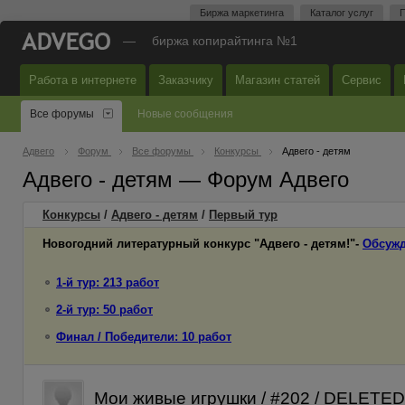
Биржа маркетинга
Каталог услуг
П
—
биржа копирайтинга №1
Работа в интернете
Заказчику
Магазин статей
Сервис
Все форумы
Новые сообщения
Адвего
Форум
Все форумы
Конкурсы
Адвего - детям
Адвего - детям — Форум Адвего
Конкурсы
/
Адвего - детям
/
Первый
тур
Новогодний литературный конкурс "Адвего - детям!"-
Обсужд
1-й тур: 213 работ
2-й тур: 50 работ
Финал / Победители: 10 работ
Мои живые игрушки / #202 / DELETED