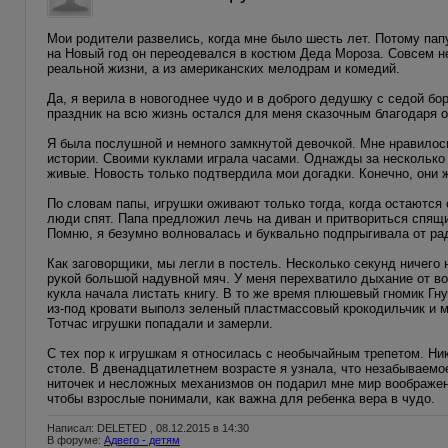
Мои родители развелись, когда мне было шесть лет. Потому пап
на Новый год он переодевался в костюм Деда Мороза. Совсем не
реальной жизни, а из американских мелодрам и комедий.
Да, я верила в новогоднее чудо и в доброго дедушку с седой б
праздник на всю жизнь остался для меня сказочным благодаря
Я была послушной и немного замкнутой девочкой. Мне нравилос
истории. Своими куклами играла часами. Однажды за несколько 
живые. Новость только подтвердила мои догадки. Конечно, они 
По словам папы, игрушки оживают только тогда, когда остаются 
люди спят. Папа предложил лечь на диван и притвориться спящи
Помню, я безумно волновалась и буквально подпрыгивала от рад
Как заговорщики, мы легли в постель. Несколько секунд ничего
рукой большой надувной мяч. У меня перехватило дыхание от во
кукла начала листать книгу. В то же время плюшевый гномик Гн
из-под кровати выполз зеленый пластмассовый крокодильчик и м
Тотчас игрушки попадали и замерли.
С тех пор к игрушкам я относилась с необычайным трепетом. Ни
столе. В двенадцатилетнем возрасте я узнала, что незабываем
ниточек и несложных механизмов он подарил мне мир воображени
чтобы взрослые понимали, как важна для ребенка вера в чудо.
Написал: DELETED , 08.12.2015 в 14:30
В форуме:
Адвего - детям