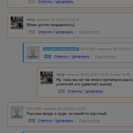
#3
Ответить
/
Цитировать
runy
написал 09.12.2015 в 18:13
Моим детям понравилось)
#4
Ответить
/
Цитировать
/
Скрыть ветку
Лучший комментарий
DELETED
написала 09.12.2015 в
#5
Ответить
/
Цитировать
/
Скрыть ветку
runy
написал 09.12.2015 в 18:19
в ответ на #5
Ну, пока мы не так много прочитали расс
учителей это удивляет нынче)
#6
Ответить
/
Цитировать
DELETED
написал 09.12.2015 в 19:43
Рассказ вроде о чуде, но какой-то грустный.
#7
Ответить
/
Цитировать
/
Скрыть ветку