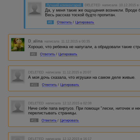
Лучший комментарий
DELETED
написала 10.12.2015 в
Да, у меня такие же ощущения возникли. Вроде б
Весь рассказ тоской будто пропитан.
#8
Ответить
/
Цитировать
D_alina
написала 11.12.2015 в 00:35
Хорошо, что ребенка не напугали, а обрадовали такие стр
#9
Ответить
/
Цитировать
DELETED
написала 11.12.2015 в 20:07
А моя дочь сказала, что игрушки на самом деле живые.
#10
Ответить
/
Цитировать
DELETED
написала 12.12.2015 в 02:08
Ниче себе папа виртуоз. При помощи "лески, ниточек и н
перелистывать страницы.
#11
Ответить
/
Цитировать
DELETED
написала 12.12.2015 в 16:17