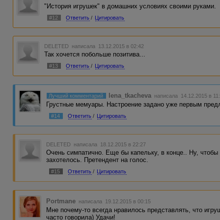
"История игрушек" в домашних условиях своими руками.
#12
Ответить
/
Цитировать
DELETED
написала 13.12.2015 в 02:42
Так хочется побольше позитива...
#13
Ответить
/
Цитировать
lena_tkacheva
Лучший комментарий
написала 14.12.2015 в 11
Грустные мемуары. Настроение задано уже первым пре
#14
Ответить
/
Цитировать
DELETED
написала 18.12.2015 в 22:27
Очень симпатично. Еще бы капельку, в конце.. Ну, чтоб
захотелось. Претендент на голос.
#15
Ответить
/
Цитировать
Portmane
написала 19.12.2015 в 00:15
Мне почему-то всегда нравилось представлять, что игру
часто говорила) Удачи!