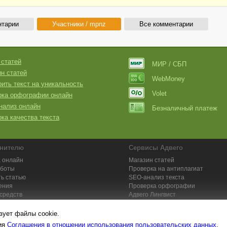
нтарии
Участники / mpnz
Все комментарии
 статей
МИР / СБП
н статей
WebMoney
ить текст на уникальность
Volet
рка орфографии онлайн
нализ онлайн
Безналичный платеж
ка качества текста
нителю
Сервисы Адвего
 онлайн
Магазин статей
аботы
Проверка на антиплагиат
ь статью
SEO-анализ текста
ения
Проверка орфографии
средств
Адвего
Лингвист
кции для исполнителей
Заказ контента и услуг
зует файлы cookie.
вия
Соглашения в отношении использования пользовательских данных
.