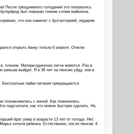
ра! После трехдневного голодания это показалось
, бутерброд был помазан тонким слоем майонеза.
озреваю, что она химичит с бухгалтерией, недаром
рался открыть банку только 6 апреля. Отекли
я, плачем. Матери-одиночке легче живется. Раз в
ю раньше выйдет. Я в 38 лет на пенсию уйду, она в
ь. Бесплатные пайки питания прекращаются.
как познакомились с женой. Как поженились.
Все подсчитали, как это можно быстрее сделать. Но,
арший брат умер в возрасте 13 лет от голода. Нет,
 Марья хотела ребенка. Естественно, после пенсии. К