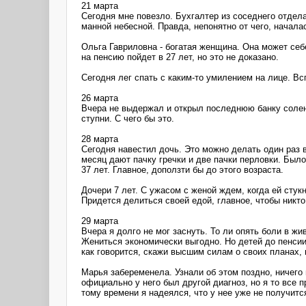
21 марта
Сегодня мне повезло. Бухгалтер из соседнего отдел
манной небесной. Правда, непонятно от чего, начала
Ольга Гавриловна - богатая женщина. Она может себ
на пенсию пойдет в 27 лет, но это не доказано.
Сегодня лег спать с каким-то умилением на лице. В
26 марта
Вчера не выдержал и открыл последнюю банку солены
ступни. С чего бы это.
28 марта
Сегодня навестил дочь. Это можно делать один раз 
месяц дают пачку гречки и две пачки перловки. Было
37 лет. Главное, доползти бы до этого возраста.
Дочери 7 лет. С ужасом с женой ждем, когда ей стук
Придется делиться своей едой, главное, чтобы никто
29 марта
Вчера я долго не мог заснуть. То ли опять боли в ж
Жениться экономически выгодно. Но детей до пенсии
как говорится, скажи высшим силам о своих планах,
Марья забеременела. Узнали об этом поздно, ничего 
официально у него был другой диагноз, но я то все 
тому времени я надеялся, что у нее уже не получитс