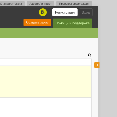
O-анализ текста
Адвего Лингвист
Проверка орфографии
Регистрация
Вход
A
Создать заказ
Помощь и поддержка