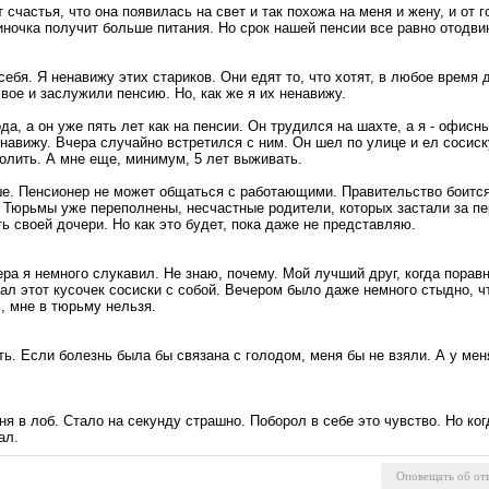
 счастья, что она появилась на свет и так похожа на меня и жену, и от 
ночка получит больше питания. Но срок нашей пенсии все равно отодви
бя. Я ненавижу этих стариков. Они едят то, что хотят, в любое время дн
вое и заслужили пенсию. Но, как же я их ненавижу.
да, а он уже пять лет как на пенсии. Он трудился на шахте, а я - офис
навижу. Вчера случайно встретился с ним. Он шел по улице и ел сосиск
волить. А мне еще, минимум, 5 лет выживать.
. Пенсионер не может общаться с работающими. Правительство боится, 
. Тюрьмы уже переполнены, несчастные родители, которых застали за пе
ть своей дочери. Но как это будет, пока даже не представляю.
ера я немного слукавил. Не знаю, почему. Мой лучший друг, когда порав
ал этот кусочек сосиски с собой. Вечером было даже немного стыдно, чт
ь, мне в тюрьму нельзя.
ть. Если болезнь была бы связана с голодом, меня бы не взяли. А у мен
я в лоб. Стало на секунду страшно. Поборол в себе это чувство. Но ко
ал.