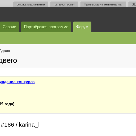
Биржа маркетинга
Каталог услуг
Проверка на антиплагиат
SE
Сервис
Партнёрская программа
Форум
Адвего
двего
уждение конкурса
19 года)
#186 / karina_l