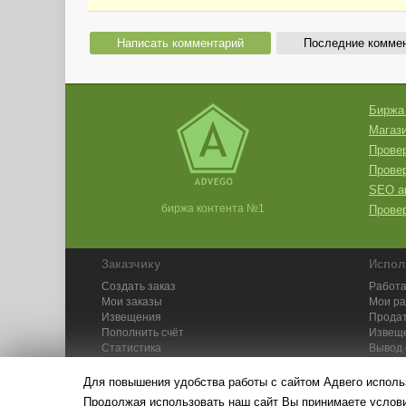
Написать комментарий
Последние комме
Биржа
Магази
Провер
Прове
SEO а
биржа контента №1
Провер
Заказчику
Испол
Создать заказ
Работа
Мои заказы
Мои р
Извещения
Продат
Пополнить счёт
Извещ
Статистика
Вывод 
API
Инстру
Для повышения удобства работы с сайтом Адвего исполь
Продолжая использовать наш сайт Вы принимаете усло