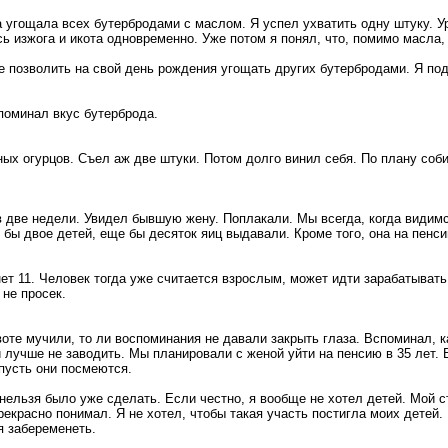
а угощала всех бутербродами с маслом. Я успел ухватить одну штуку. У
сь изжога и икота одновременно. Уже потом я понял, что, помимо масла
е позволить на свой день рождения угощать других бутербродами. Я под
споминал вкус бутерброда.
х огурцов. Съел аж две штуки. Потом долго винил себя. По плану соби
в две недели. Увидел бывшую жену. Поплакали. Мы всегда, когда видимс
 бы двое детей, еще бы десяток яиц выдавали. Кроме того, она на пенси
нет 11. Человек тогда уже считается взрослым, может идти зарабатыват
 не просек.
ивоте мучили, то ли воспоминания не давали закрыть глаза. Вспоминал, 
 лучше не заводить. Мы планировали с женой уйти на пенсию в 35 лет. 
 пусть они посмеются.
нельзя было уже сделать. Если честно, я вообще не хотел детей. Мой ст
прекрасно понимал. Я не хотел, чтобы такая участь постигла моих детей.
я забеременеть.