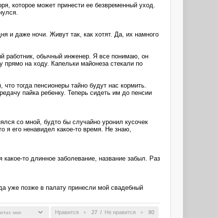
горя, которое может принести ее безвременный уход.
нулся.
я и даже ночи. Живут так, как хотят. Да, их намного
ный работник, обычный инженер. Я все понимаю, он
у прямо на ходу. Капельки майонеза стекали по
что тогда пенсионеры тайно будут нас кормить.
редачу пайка ребенку. Теперь сидеть им до пенсии
нялся со мной, будто бы случайно уронил кусочек
о я его ненавидел какое-то время. Не знаю,
я какое-то длинное заболевание, название забыл. Раз
гда уже позже в палату принесли мой свадебный
Нравится
27
/
Не нравится
80