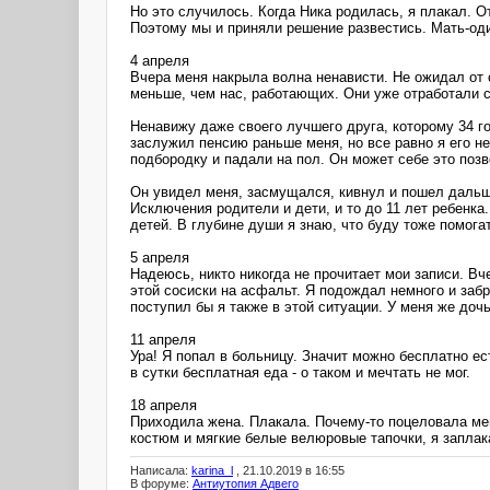
Но это случилось. Когда Ника родилась, я плакал. От
Поэтому мы и приняли решение развестись. Мать-оди
4 апреля
Вчера меня накрыла волна ненависти. Не ожидал от се
меньше, чем нас, работающих. Они уже отработали с
Ненавижу даже своего лучшего друга, которому 34 го
заслужил пенсию раньше меня, но все равно я его не
подбородку и падали на пол. Он может себе это поз
Он увидел меня, засмущался, кивнул и пошел дальше
Исключения родители и дети, и то до 11 лет ребенка
детей. В глубине души я знаю, что буду тоже помога
5 апреля
Надеюсь, никто никогда не прочитает мои записи. Вч
этой сосиски на асфальт. Я подождал немного и забр
поступил бы я также в этой ситуации. У меня же доч
11 апреля
Ура! Я попал в больницу. Значит можно бесплатно ес
в сутки бесплатная еда - о таком и мечтать не мог.
18 апреля
Приходила жена. Плакала. Почему-то поцеловала мен
костюм и мягкие белые велюровые тапочки, я заплак
Написала:
karina_l
, 21.10.2019 в 16:55
В форуме:
Антиутопия Адвего