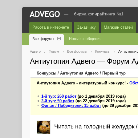
—
биржа копирайтинга №1
Работа в интернете
Заказчику
Магазин статей
Все форумы
Новые сообщения
Адвего
Форум
Все форумы
Конкурсы
Антиутопия 
Антиутопия Адвего — Форум А
Конкурсы
/
Антиутопия Адвего
/
Первый
тур
Антиутопия Адвего - литературный конкурс! -
Обс
1-й тур: 268 работ
(до 1 декабря 2019 года)
2-й тур: 50 работ
(до 22 декабря 2019 года)
Финал / Победители: 15 работ
(до 29 декабря 20
Читать на голодный желудок / 