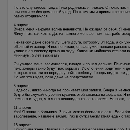
Но это случилось. Когда Ника родилась, я плакал. От счастья, чт
принести ее безвременный уход. Поэтому мы и приняли решение 
равно отодвинулся.
4 апреля
Вчера меня накрыла волна ненависти. Не ожидал от себя. Я нена
Живут так, как хотят. Да, их намного меньше, чем нас, работаю
Ненавижу даже своего лучшего друга, которому 34 года, а он уже
обычный инженер. Я все понимаю, он заслужил пенсию раньше ме
улице и ел сосиску прямо на ходу. Капельки майонеза стекали п
минимум, 5 лет выживать.
Он увидел меня, засмущался, кивнул и пошел дальше. Пенсионе
пенсионеры тайно будут нас кормить. Исключения родители и де
которых застали за передачу пайка ребенку. Теперь сидеть им д
Но как это будет, пока даже не представляю.
5 апреля
Надеюсь, никто никогда не прочитает мои записи. Вчера я немно
будто бы случайно уронил кусочек этой сосиски на асфальт. Я 
немного стыдно, что я его ненавидел какое-то время. Не знаю, п
11 апреля
Ура! Я попал в больницу. Значит можно бесплатно есть. Если бо
заболевание, название забыл. Раз в сутки бесплатная еда - о так
18 апреля
Приходила жена. Плакала. Почему-то поцеловала меня в лоб. Ста