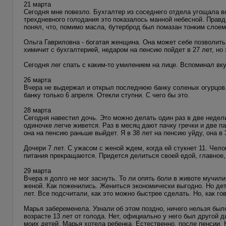
21 марта
Сегодня мне повезло. Бухгалтер из соседнего отдела угощала в
трехдневного голодания это показалось манной небесной. Правда
понял, что, помимо масла, бутерброд был помазан тонким слоем
Ольга Гавриловна - богатая женщина. Она может себе позволить
химичит с бухгалтерией, недаром на пенсию пойдет в 27 лет, но 
Сегодня лег спать с каким-то умилением на лице. Вспоминал вк
26 марта
Вчера не выдержал и открыл последнюю банку соленых огурцов.
банку только 6 апреля. Отекли ступни. С чего бы это.
28 марта
Сегодня навестил дочь. Это можно делать один раз в две недел
одиночке легче живется. Раз в месяц дают пачку гречки и две п
она на пенсию раньше выйдет. Я в 38 лет на пенсию уйду, она в 
Дочери 7 лет. С ужасом с женой ждем, когда ей стукнет 11. Чел
питания прекращаются. Придется делиться своей едой, главное, 
29 марта
Вчера я долго не мог заснуть. То ли опять боли в животе мучил
женой. Как поженились. Жениться экономически выгодно. Но дет
лет. Все подсчитали, как это можно быстрее сделать. Но, как г
Марья забеременела. Узнали об этом поздно, ничего нельзя был
возрасте 13 лет от голода. Нет, официально у него был другой д
моих детей. Марья хотела ребенка. Естественно, после пенсии. 