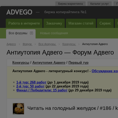
Биржа маркетинга
Каталог услуг
П
—
биржа копирайтинга №1
Работа в интернете
Заказчику
Магазин статей
Сервис
Все форумы
Новые сообщения
Адвего
Форум
Все форумы
Конкурсы
Антиутопия Адвего
Антиутопия Адвего — Форум Адвего
Конкурсы
/
Антиутопия Адвего
/
Первый
тур
Антиутопия Адвего - литературный конкурс! -
Обсуждение ко
1-й тур: 268 работ
(до 1 декабря 2019 года)
2-й тур: 50 работ
(до 22 декабря 2019 года)
Финал / Победители: 15 работ
(до 29 декабря 2019 года)
Читать на голодный желудок / #186 / k