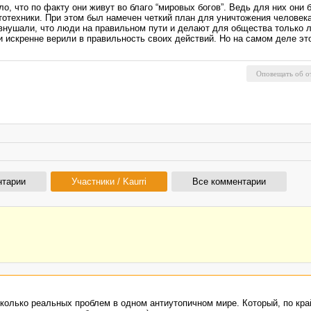
ло, что по факту они живут во благо “мировых богов”. Ведь для них он
тотехники. При этом был намечен четкий план для уничтожения человек
внушали, что люди на правильном пути и делают для общества только 
и искренне верили в правильность своих действий. Но на самом деле эт
нтарии
Участники / Kaurri
Все комментарии
есколько реальных проблем в одном антиутопичном мире. Который, по кра