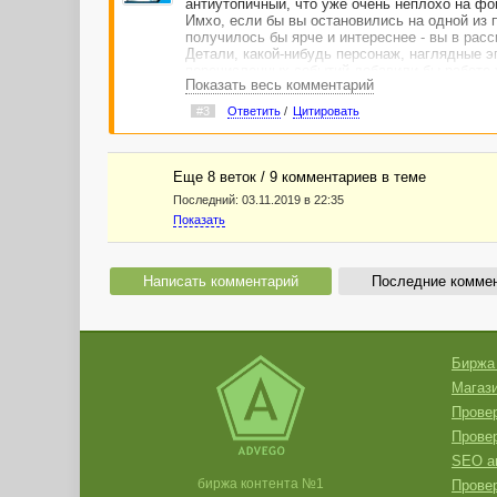
антиутопичный, что уже очень неплохо на фон
Имхо, если бы вы остановились на одной из 
получилось бы ярче и интереснее - вы в расс
Детали, какой-нибудь персонаж, наглядные 
перечисленных событий добавили бы работе 
Показать весь комментарий
Удачи.
#3
Ответить
/
Цитировать
Еще 8 веток / 9 комментариев в темe
Последний:
03.11.2019 в 22:35
Показать
Написать комментарий
Последние комме
Биржа
Магази
Провер
Прове
SEO а
биржа контента №1
Провер