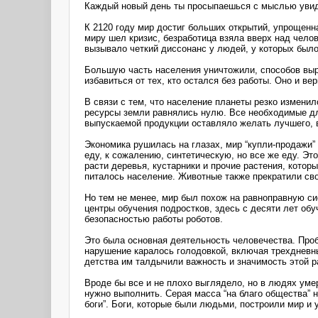
Каждый новый день ты просыпаешься с мыслью увидет
К 2120 году мир достиг больших открытий, упрощенна
миру шел кризис, безработица взяла вверх над чело
вызывало четкий диссонанс у людей, у которых было
Большую часть населения уничтожили, способов выру
избавиться от тех, кто остался без работы. Оно и в
В связи с тем, что население планеты резко измени
ресурсы земли равнялись нулю. Все необходимые для
выпускаемой продукции оставляло желать лучшего, в
Экономика рушилась на глазах, мир “купли-продажи”
еду, к сожалению, синтетическую, но все же еду. Эт
расти деревья, кустарники и прочие растения, котор
питалось население. Животные также прекратили св
Но тем не менее, мир был похож на равноправную си
центры обучения подростков, здесь с десяти лет об
безопасностью работы роботов.
Это была основная деятельность человечества. Про
нарушение каралось голодовкой, включая трехдневны
детства им талдычили важность и значимость этой р
Вроде бы все и не плохо выглядело, но в людях умер
нужно выполнить. Серая масса “на благо общества” 
боги”. Боги, которые были людьми, построили мир и 