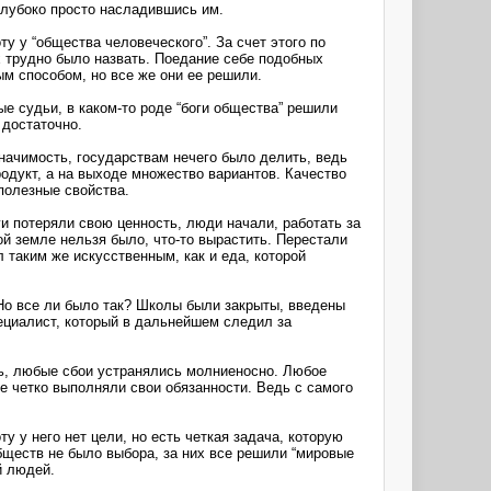
глубоко просто насладившись им.
у у “общества человеческого”. За счет этого по
х трудно было назвать. Поедание себе подобных
м способом, но все же они ее решили.
е судьи, в каком-то роде “боги общества” решили
 достаточно.
начимость, государствам нечего было делить, ведь
одукт, а на выходе множество вариантов. Качество
полезные свойства.
и потеряли свою ценность, люди начали, работать за
ой земле нельзя было, что-то вырастить. Перестали
л таким же искусственным, как и еда, которой
 Но все ли было так? Школы были закрыты, введены
пециалист, который в дальнейшем следил за
сь, любые сбои устранялись молниеносно. Любое
е четко выполняли свои обязанности. Ведь с самого
у у него нет цели, но есть четкая задача, которую
бществ не было выбора, за них все решили “мировые
й людей.