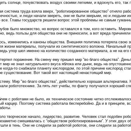
ь солнце, почувствовать воздух своими легкими, и вдохнуть его, так 
я система труда взяла вверх, “роботизированное общество” отняло работ
вечностью, и люди начали звереть, они не были зверьми, но и людьми и
 все. Главы государств решили вопрос этой проблемы не самым гуманны
бов было множество, но вопрос оставался в том, кого оставить. Мировы
ерно, ведь пользы для общества они не приносили, а вот вреда причиняли
лось, изменились и каноны общества. Внешняя политика потеряла свою з
 жизни материалы, получали из синтетического волокна. Начальный пр
едь упор шел именно на количество созданного материала, а не на его 
 терпел поражение. На смену ему пришел мир “во благо общества”. Деньг
от мир не знал натурального вкуса яблока или дыни, ведь на опустошенн
ые когда-то снабжали планету кислородом, по этой причине кислород ста
ое существование. Вот такой вот настоящий ненастоящий мир.
стему. Мир "во благо общества”, действительно хорошая альтернатива.
учали робототехнике. За пять лет учебы, по факту получался хороший с
блем с роботами не было, их техническое состояние четко отслеживало
й карцер. Поэтому система работала бесперебойно. Да и в принципе, вс
аботы.
ло творческое начало, лидерство, развитие. Человек стал подобен робот
незаметно смешивалась с “обществом роботизированным”. У этих двух о
ушли в тень. Они не следили за работой роботов, они следили за работо