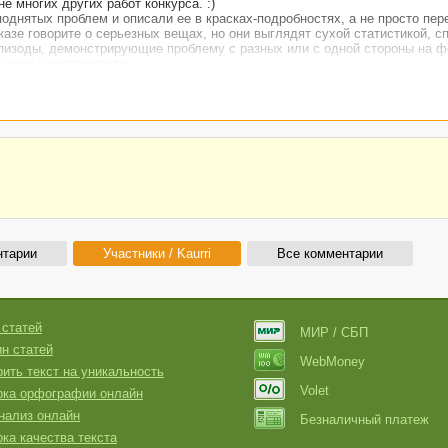
е многих других работ конкурса. :)
поднятых проблем и описали ее в красках-подробностях, а не просто пе
казе говорите о серьезных вещах, но они выглядят сухой статистикой, с
эпизоды, демонстрирующие проблему с разных или с одной стороны на ф
жизни и осязаемости.
нтарии
Участники / Kaurri
Все комментарии
 статей
МИР / СБП
н статей
WebMoney
ить текст на уникальность
Volet
рка орфографии онлайн
нализ онлайн
Безналичный платеж
ка качества текста