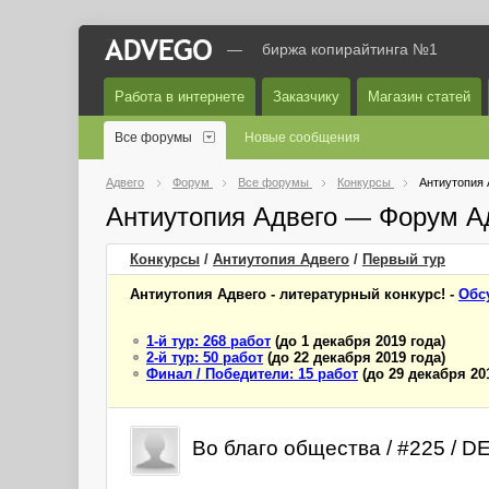
—
биржа копирайтинга №1
Работа в интернете
Заказчику
Магазин статей
Все форумы
Новые сообщения
Адвего
Форум
Все форумы
Конкурсы
Антиутопия 
Антиутопия Адвего — Форум А
Конкурсы
/
Антиутопия Адвего
/
Первый
тур
Антиутопия Адвего - литературный конкурс! -
Обс
1-й тур: 268 работ
(до 1 декабря 2019 года)
2-й тур: 50 работ
(до 22 декабря 2019 года)
Финал / Победители: 15 работ
(до 29 декабря 20
Во благо общества / #225 / 