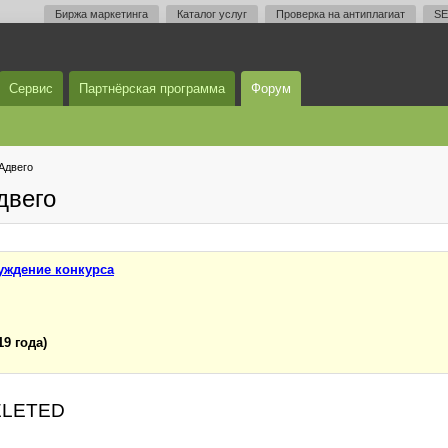
Биржа маркетинга
Каталог услуг
Проверка на антиплагиат
SE
Сервис
Партнёрская программа
Форум
Адвего
двего
уждение конкурса
19 года)
DELETED