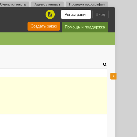
O-анализ текста
Адвего Лингвист
Проверка орфографии
Регистрация
Вход
A
Создать заказ
Помощь и поддержка