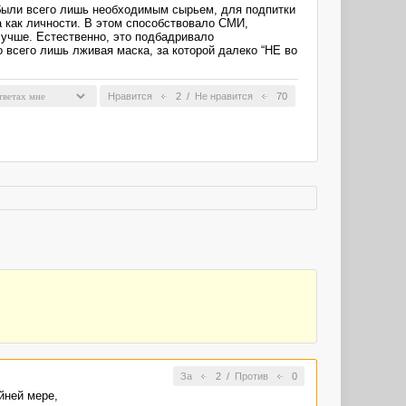
и были всего лишь необходимым сырьем, для подпитки
а как личности. В этом способствовало СМИ,
лучше. Естественно, это подбадривало
о всего лишь лживая маска, за которой далеко “НЕ во
Нравится
2
/
Не нравится
70
За
2
/
Против
0
йней мере,