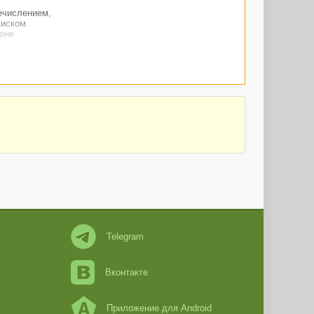
речислением,
писком.
оне
Telegram
Вконтакте
Приложение для Android