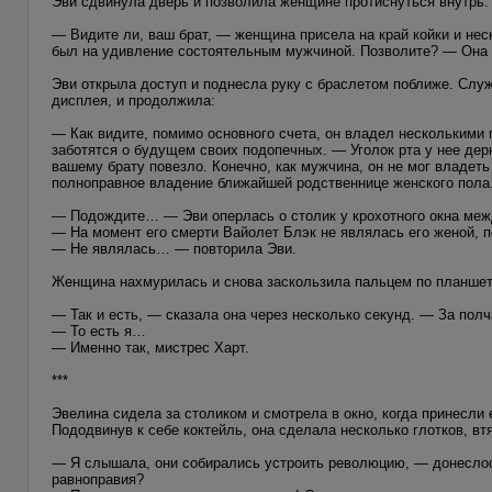
Эви сдвинула дверь и позволила женщине протиснуться внутрь.
— Видите ли, ваш брат, — женщина присела на край койки и нес
был на удивление состоятельным мужчиной. Позволите? — Она
Эви открыла доступ и поднесла руку с браслетом поближе. Служ
дисплея, и продолжила:
— Как видите, помимо основного счета, он владел несколькими 
заботятся о будущем своих подопечных. — Уголок рта у нее дер
вашему брату повезло. Конечно, как мужчина, он не мог владет
полноправное владение ближайшей родственнице женского пола.
— Подождите… — Эви оперлась о столик у крохотного окна ме
— На момент его смерти Вайолет Блэк не являлась его женой, п
— Не являлась… — повторила Эви.
Женщина нахмурилась и снова заскользила пальцем по планшет
— Так и есть, — сказала она через несколько секунд. — За полч
— То есть я…
— Именно так, мистрес Харт.
***
Эвелина сидела за столиком и смотрела в окно, когда принесли е
Пододвинув к себе коктейль, она сделала несколько глотков, вт
— Я слышала, они собирались устроить революцию, — донеслос
равноправия?