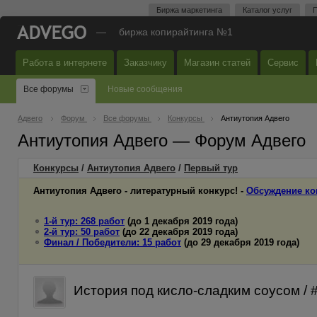
Биржа маркетинга
Каталог услуг
П
—
биржа копирайтинга №1
Работа в интернете
Заказчику
Магазин статей
Сервис
Все форумы
Новые сообщения
Адвего
Форум
Все форумы
Конкурсы
Антиутопия Адвего
Антиутопия Адвего — Форум Адвего
Конкурсы
/
Антиутопия Адвего
/
Первый
тур
Антиутопия Адвего - литературный конкурс! -
Обсуждение ко
1-й тур: 268 работ
(до 1 декабря 2019 года)
2-й тур: 50 работ
(до 22 декабря 2019 года)
Финал / Победители: 15 работ
(до 29 декабря 2019 года)
История под кисло-сладким соусом /