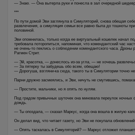
— Знаю. — Она вытерла руки и понесла в зал очередной шедев
***
По пути домой Эви заглянула в Симуляторий, снова обещая себе
развлечения, а симуляция семьи все равно была до тошноты прит
половиной.
Эви опомнилась, только когда ее виртуальный кошелек начал по
требовала поторопиться, напоминая, что комендантский час наст
не очень-то пеклись о соблюдении комендантского часа. Дроны 
Рагмен Стрит.
— Эй, красотка, — донеслось из-за угла, — не хочешь развлечьс
— За пятерку ты забудешь обо всем, обещаю!
— Дорогуша, взгляни-ка сюда, такого ты в Симулятории точно н
Парни дружно засмеялись, и Эви, ничуть не смутившись, помаха
— Простите, мальчики, но я опять по нулям.
Под градом привычных шуточек она миновала переулок ночных ф
дождь.
— Ты опоздала, — сказал Маркус, когда она вошла в жилую капс
Он делал вид, что читает газету, но Эви не покупала обновлений
— Опять таскалась в Симуляторий? — Маркус отложил планшет 