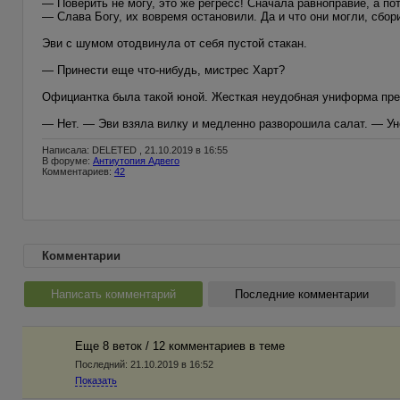
— Поверить не могу, это же регресс! Сначала равноправие, а по
— Слава Богу, их вовремя остановили. Да и что они могли, сб
Эви с шумом отодвинула от себя пустой стакан.
— Принести еще что-нибудь, мистрес Харт?
Официантка была такой юной. Жесткая неудобная униформа прек
— Нет. — Эви взяла вилку и медленно разворошила салат. — Уне
Написала: DELETED , 21.10.2019 в 16:55
В форуме:
Антиутопия Адвего
Комментариев:
42
Комментарии
Написать комментарий
Последние комментарии
Еще 8 веток / 12 комментариев в темe
Последний:
21.10.2019 в 16:52
Показать