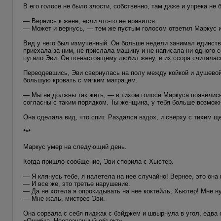
В его голосе не было злости, собственно, там даже и упрека не 
— Вернись к жене, если что-то не нравится.
— Может и вернусь, — тем же пустым голосом ответил Маркус и
Вид у него был измученный. Он больше недели занимал единствен
приехала за ним, не прислала машину и не написала ни одного 
пугало Эви. Он по-настоящему любил жену, и их ссора считалась
Переодевшись, Эви свернулась на полу между койкой и душевой
большую кровать с мягким матрацем.
— Мы не должны так жить, — в тихом голосе Маркуса появились
согласны с таким порядком. Ты женщина, у тебя больше возмож
Она сделала вид, что спит. Раздался вздох, и сверху с тихим щ
***
Маркус умер на следующий день.
Когда пришло сообщение, Эви спорила с Хьютер.
— Я клянусь тебе, я налетела на нее случайно! Вернее, это она
— И все же, это третье нарушение.
— Да не хотела я опрокидывать на нее коктейль, Хьютер! Мне ну
— Мне жаль, мистрес Эви.
Она сорвала с себя пиджак с бэйджем и швырнула в угол, едва 
«Ошибка. Неопознанный объект».