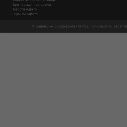
Партнерская программа
Новости Адвего
Сервисы Адвего
© Адвего — биржа контента №1. Копирайтинг, рерайти