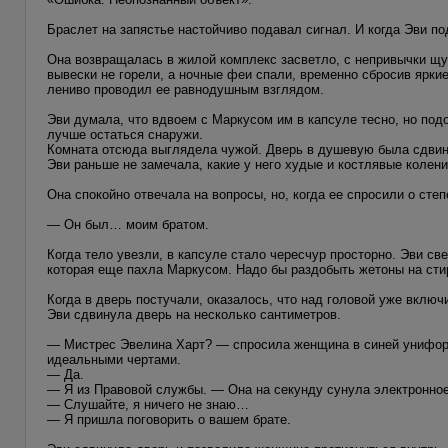
Браслет на запястье настойчиво подавал сигнал. И когда Эви под
Она возвращалась в жилой комплекс засветло, с непривычки щур
вывески не горели, а ночные феи спали, временно сбросив ярки
лениво проводил ее равнодушным взглядом.
Эви думала, что вдвоем с Маркусом им в капсуле тесно, но под
лучше остаться снаружи.
Комната отсюда выглядела чужой. Дверь в душевую была сдвину
Эви раньше не замечала, какие у него худые и костлявые колени
Она спокойно отвечала на вопросы, но, когда ее спросили о степ
— Он был… моим братом.
Когда тело увезли, в капсуле стало чересчур просторно. Эви св
которая еще пахла Маркусом. Надо бы раздобыть жетоны на сти
Когда в дверь постучали, оказалось, что над головой уже вклю
Эви сдвинула дверь на несколько сантиметров.
— Мистрес Эвелина Харт? — спросила женщина в синей униформ
идеальными чертами.
— Да.
— Я из Правовой службы. — Она на секунду сунула электронное
— Слушайте, я ничего не знаю…
— Я пришла поговорить о вашем брате.