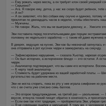
— Ему рожать через месяц, а он требует клон своей умершей со
— Серьезно?
— Ага. Я говорю ему, детка, у нас же скоро будет ребенок, тебе
— А он?
— А он заявляет, что без собаки ему скучно и одиноко, потому
проклятая по двенадцать часов в неделю, чтобы обеспечить нашу
— Мужчины...
— Не говори. Жаль, что мы не выиграли девочку, и... Унесите это
Эви поставила перед посетительницами две порции экстравитам
половину ее недельного заработка — с таким ей даже мужчина не 
В дверях, ведущих на кухню, Эви как бы невзначай запнулась и
она отправила в рот кусочек черри и зажмурилась на секунду.
— Зафиксировано нарушение, — сказала Хьютер, нарезая огурец
— Он был испорчен, а испорченное блюдо — это остатки. А оста
черри.
— Анализатор подтверждает, что вы сами его испортили. Восемь
— К черту твой анализатор.
— Стоимость будет удержана из вашей заработной платы. — Ше
ругательство на рабочем месте.
Эви не могла спорить, пока во рту у нее играла симфония из ру
что с ее счета уже списано семь баллов.
— Это второе предупреждение, на третий раз — увольнение. — 
вкусов, втянула тонкий пинцет обратно в конечность и просигнал
— Если они так чтят традиции, — пробормотала Эви, убирая гря
— Я не совершаю ошибок и нарушений. К тому же, с человеком в