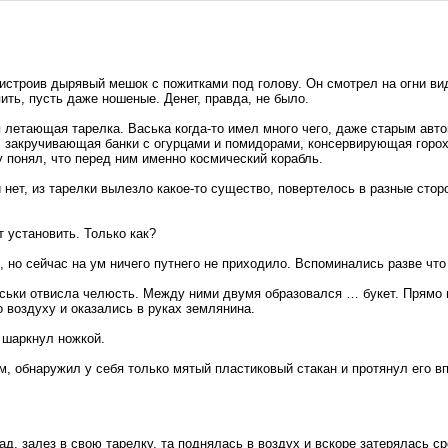
истроив дырявый мешок с пожитками под голову. Он смотрел на огни ви
ить, пусть даже ношеные. Денег, правда, не было.
 летающая тарелка. Васька когда-то имел много чего, даже старым авт
, закручивающая банки с огурцами и помидорами, консервирующая горох
у понял, что перед ним именно космический корабль.
нет, из тарелки вылезло какое-то существо, повертелось в разные стор
т установить. Только как?
 но сейчас на ум ничего путнего не приходило. Вспоминались разве что 
аськи отвисла челюсть. Между ними двумя образовался … букет. Прямо и
воздуху и оказались в руках землянина.
и шаркнул ножкой.
, обнаружил у себя только мятый пластиковый стакан и протянул его впе
д, залез в свою тарелку, та поднялась в воздух и вскоре затерялась ср