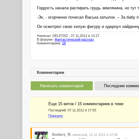
Гордость начала распирать грудь землянина, но тут 
-Эх, - огорченно почесал Васька затылок. – За бабу 
Он осмотрел свою хилую фигуру и одернул найденну
Написал: DELETED , 07.11.2012 в 13:27
В форуме:
Фантастический рассказ
Комментариев:
28
Комментарии
Написать комментарий
Последние комме
Еще 15 веток / 15 комментариев в темe
Последний:
07.11.2012 в 17:55
Показать
Anders_N
написала 12.11.2012 в 12:46