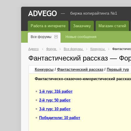
—
биржа копирайтинга №1
Работа в интернете
Заказчику
Магазин статей
Все форумы
Новые сообщения
Адвего
Форум
Все форумы
Конкурсы
Фантастичес
Фантастический рассказ — Фо
Конкурсы
/
Фантастический рассказ
/
Первый
тур
Фантастическо-сказочно-юмористический рассказ
1-й тур: 316 работ
2-й тур: 50 работ
3-й тур: 10 работ
Победители: 10 работ