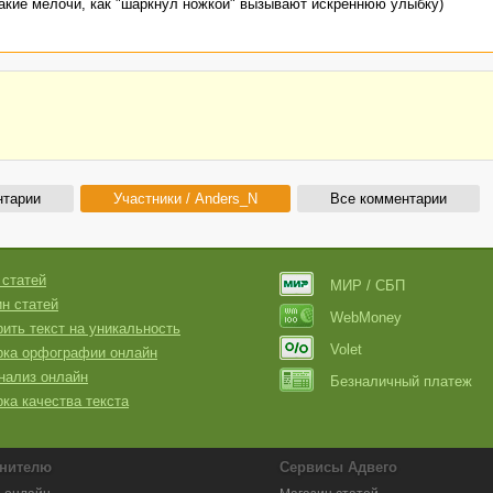
акие мелочи, как "шаркнул ножкой" вызывают искреннюю улыбку)
нтарии
Участники / Anders_N
Все комментарии
 статей
МИР / СБП
н статей
WebMoney
ить текст на уникальность
Volet
рка орфографии онлайн
нализ онлайн
Безналичный платеж
ка качества текста
нителю
Сервисы Адвего