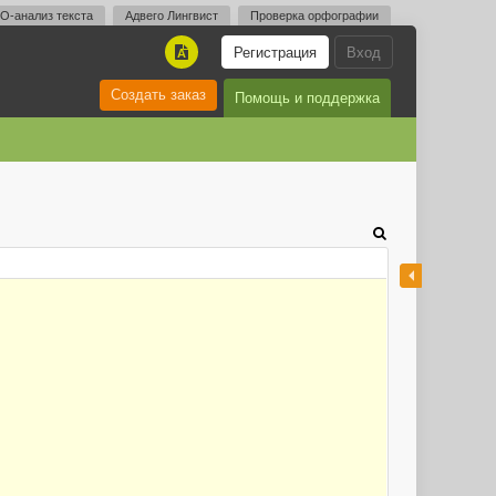
O-анализ текста
Адвего Лингвист
Проверка орфографии
Регистрация
Вход
A
Создать заказ
Помощь и поддержка