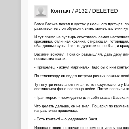
Контакт / #132 / DELETED
Бомж Васька лежал в кустах у большого пустыря, пр
разжиться теплой обувкой к зиме, может, валенки куп
И тут прямо на пустырь опустилась самая настоящая
красавица, отличная хозяйка, стирающая, готовящая
обалденные супы. Так что дураком он не был, и сраз
Василий вскочил. Пока он размышлял, дать деру или 
нескольких шагах.
- Пришелец, - ахнул маргинал.- Надо бы с ним контак
По телевизору он видел встречи разных важных особ,
Тут внутри инопланетянина что-то пожужжало, и у В
светящемся фоне посланца небес. Потом поплыли по 
- Гран мерси, - неожиданно для себя сказал Васька 
Что делать дальше, он не знал. Пошарил по карманам
направлении пришельца.
- Есть контакт! – обрадовался Вася.
Инопланетянин, поторчав еще немного, двинулся наза