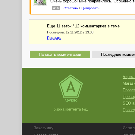
Очень хорошо! Мне понравилось. Особенно т
#16
Ответить
/
Цитировать
Еще 11 веток / 12 комментариев в темe
Последний:
12.11.2012 в 13:38
Показать
Написать комментарий
Последние комме
Биржа
Магази
Провер
Прове
SEO а
биржа контента №1
Провер
Заказчику
Испол