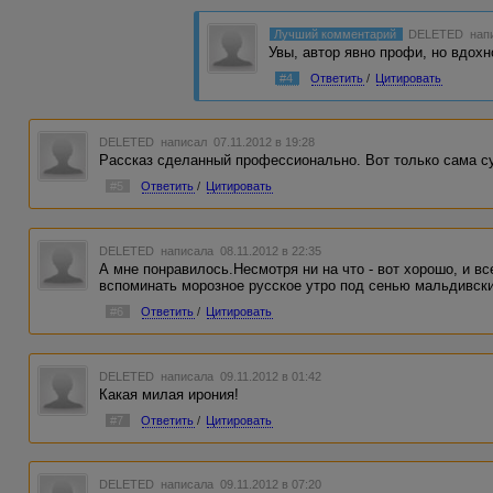
Лучший комментарий
DELETED
напи
Увы, автор явно профи, но вдохн
#4
Ответить
/
Цитировать
DELETED
написал 07.11.2012 в 19:28
Рассказ сделанный профессионально. Вот только сама су
#5
Ответить
/
Цитировать
DELETED
написала 08.11.2012 в 22:35
А мне понравилось.Несмотря ни на что - вот хорошо, и вс
вспоминать морозное русское утро под сенью мальдивски
#6
Ответить
/
Цитировать
DELETED
написала 09.11.2012 в 01:42
Какая милая ирония!
#7
Ответить
/
Цитировать
DELETED
написала 09.11.2012 в 07:20