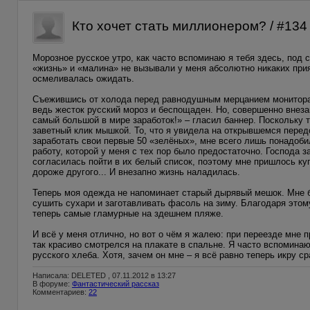
Кто хочет стать миллионером? / #13
Морозное русское утро, как часто вспоминаю я тебя здесь, под 
«жизнь» и «малина» не вызывали у меня абсолютно никаких при
осмеливалась ожидать.
Съежившись от холода перед равнодушным мерцанием монитора,
ведь жесток русский мороз и беспощаден. Но, совершенно внезап
самый большой в мире заработок!» – гласил баннер. Поскольку т
заветный клик мышкой. То, что я увидела на открывшемся перед
заработать свои первые 50 «зелёных», мне всего лишь понадоби
работу, которой у меня с тех пор было предостаточно. Господа 
согласилась пойти в их белый список, поэтому мне пришлось ку
дороже другого... И внезапно жизнь наладилась.
Теперь моя одежда не напоминает старый дырявый мешок. Мне бо
сушить сухари и заготавливать фасоль на зиму. Благодаря этом
теперь самые гламурные на здешнем пляже.
И всё у меня отлично, но вот о чём я жалею: при переезде мн
так красиво смотрелся на плакате в спальне. Я часто вспоминаю
русского хлеба. Хотя, зачем он мне – я всё равно теперь икру с
Написала: DELETED , 07.11.2012 в 13:27
В форуме:
Фантастический рассказ
Комментариев:
22