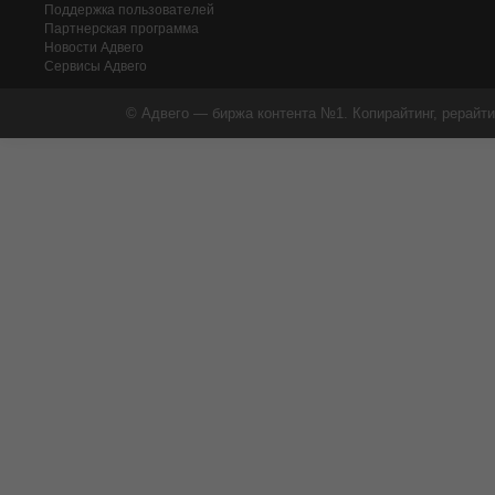
Поддержка пользователей
Партнерская программа
Новости Адвего
Сервисы Адвего
© Адвего — биржа контента №1. Копирайтинг, рерайти