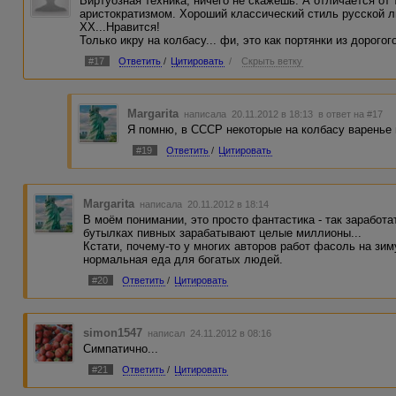
Виртуозная техника, ничего не скажешь. А отличается от т
аристократизмом. Хороший классический стиль русской л
ХХ...Нравится!
Только икру на колбасу... фи, это как портянки из дорогог
#17
Ответить
/
Цитировать
/
Скрыть ветку
Margarita
написала 20.11.2012 в 18:13
в ответ на #17
Я помню, в СССР некоторые на колбасу варенье
#19
Ответить
/
Цитировать
Margarita
написала 20.11.2012 в 18:14
В моём понимании, это просто фантастика - так заработа
бутылках пивных зарабатывают целые миллионы...
Кстати, почему-то у многих авторов работ фасоль на зим
нормальная еда для богатых людей.
#20
Ответить
/
Цитировать
simon1547
написал 24.11.2012 в 08:16
Симпатично...
#21
Ответить
/
Цитировать