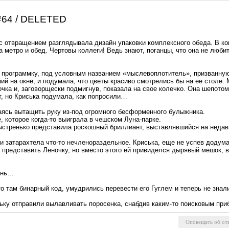
#64 / DELETED
 с отвращением разглядывала дизайн упаковки комплексного обеда. В к
метро и обед. Чертовы коллеги! Ведь знают, поганцы, что она не любит
ю программку, под условным названием «мыслевоплотитель», призванную
ий на окне, и подумала, что цветы красиво смотрелись бы на ее столе.
ка и, заговорщески подмигнув, показала на свое колечко. Она шепотом
т, но Криська подумала, как попросили…
ясь вытащить руку из-под огромного бесформенного булыжника.
, которое когда-то выиграла в чешском Луна-парке.
ыстренько представила роскошный бриллиант, выставлявшийся на недавне
и затарахтела что-то нечленораздельное. Криська, еще не успев додумат
 представить Леночку, но вместо этого ей привиделся дырявый мешок, в
гань…
о там бинарный код, умудрились перевести его Гуглем и теперь не знал
ську отправили вылавливать поросенка, снабдив каким-то поисковым п