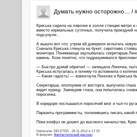
Думать нужно осторожно… / 
Криська сидела на лавочке в холле станции метро и
вместо нормальных суточных, получила проездной на 
подсунули…
А вышло вот что: утром ей доверили испытать нову
Сначала Криська глянула на букет, сиротливо стоявш
монитора. Понимающе заулыбалась секретарша Леноч
камень. Козе понятно, что подразумевался бриллиан
— Быстро думай обратно! — запищала Леночка, пыта
Криська испугалась и почему-то вспомнила о колечке
— Какая гадость! — взвизгнула Леночка и Криська б
Секретарша, ополоумев от восторга, выпучила глаза 
видит курицу. Зажмурив глаза, она попыталась снова
поросенка.
В коридоре послышался поросячий визг и чья-то ру
Паразиты программисты, поленившись писать какой-т
Пока конфуз не дошел до высокого начальства, Кри
Написала: DELETED , 28.11.2012 в 17:33
В форуме:
Фантастический рассказ