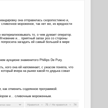
омандировку она отправилась скоропостижно и,
 сливочное мороженое, так нет же, из вредности
 материализовывать то, о чем думает оператор.
 Мгновение и… приятный запах роз со стороны
 попросила загадать ей самый большой в мире
м аукционе знаменитого Phillips De Pury.
ь, кого она ей напоминает, с ужасом поняла, что
 который вчера на рынке какой-то дядька совал
и, как отменить содеянное программой.
рибором и… сливочным мороженным.
Нравится
75
/
Не нравится
74