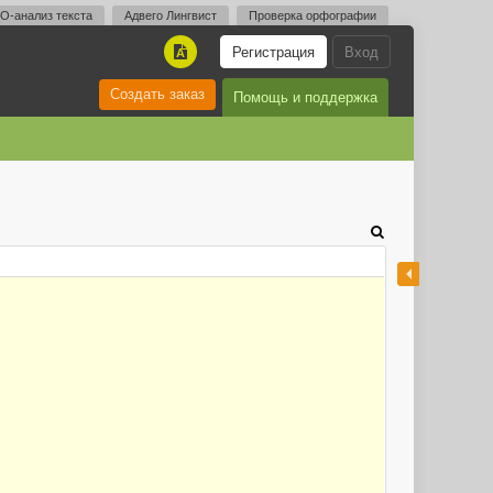
O-анализ текста
Адвего Лингвист
Проверка орфографии
Регистрация
Вход
A
Создать заказ
Помощь и поддержка