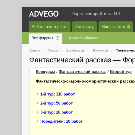
—
биржа копирайтинга №1
Работа в интернете
Заказчику
Магазин статей
Все форумы
Новые сообщения
Адвего
Форум
Все форумы
Конкурсы
Фантастичес
Фантастический рассказ — Фо
Конкурсы
/
Фантастический рассказ
/
Второй
тур
Фантастическо-сказочно-юмористический рассказ
1-й тур: 316 работ
2-й тур: 50 работ
3-й тур: 10 работ
Победители: 10 работ