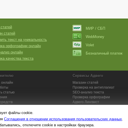
 статей
МИР / СБП
н статей
WebMoney
ить текст на уникальность
Volet
рка орфографии онлайн
нализ онлайн
Безналичный платеж
ка качества текста
нителю
Сервисы Адвего
 онлайн
Магазин статей
аботы
Проверка на антиплагиат
ь статью
SEO-анализ текста
ения
Проверка орфографии
средств
Адвего
Лингвист
кции для исполнителей
Заказ контента и услуг
зует файлы cookie.
вия
Соглашения в отношении использования пользовательских данных
.
батывались, отключите cookie в настройках браузера.
та №1. Копирайтинг, рерайтинг, переводы,
работа на дому
: поставщик ун