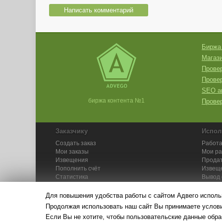
Написать комментарий
Биржа
Магази
Провер
Прове
SEO а
биржа контента №1
Провер
Заказчику
Испол
Создать заказ
Работа
Мои заказы
Мои р
Извещения
Продат
Пополнить счёт
Извещ
Статистика
Вывод 
API
Инстру
Для повышения удобства работы с сайтом Адвего исполь
Продолжая использовать наш сайт Вы принимаете усло
Если Вы не хотите, чтобы пользовательские данные обра
© Адвего — биржа контен