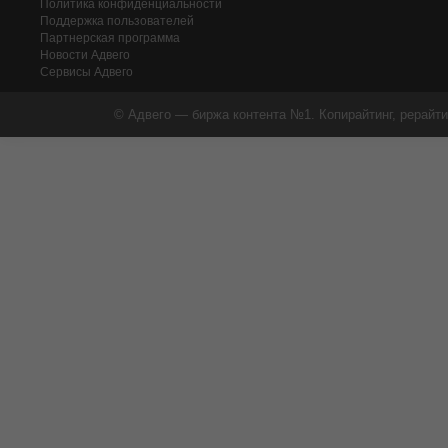
Политика конфиденциальности
Поддержка пользователей
Партнерская программа
Новости Адвего
Сервисы Адвего
© Адвего — биржа контента №1. Копирайтинг, рерайти