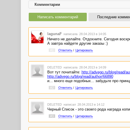
Комментарии
Написать комментарий
Последние комме
lagunaF
написала 28.04.2013 в 14:05
Ничего не делайте. Отдохните. Сегодня воскре
А завтра найдете другие заказы :)
#1
Ответить
/
Цитировать
DELETED
написала 28.04.2013 в 14:09
Вот тут почитайте:
http://advego.ru/blog/read/a
http://advego.ru/blog/read/author/66890
и... много еще подобных... забудьте про принци
#2
Ответить
/
Цитировать
DELETED
написал 28.04.2013 в 14:12
Черный Список - это своего рода награда копи
#3
Ответить
/
Цитировать