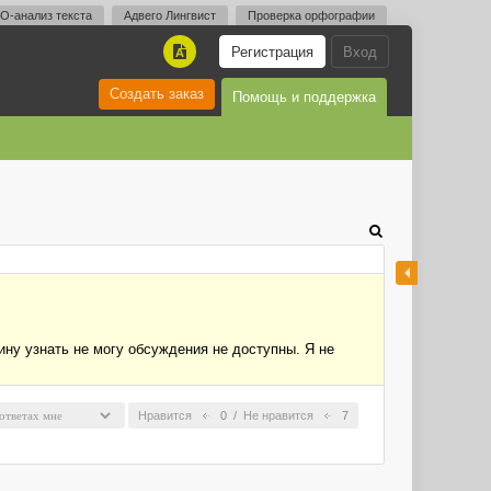
O-анализ текста
Адвего Лингвист
Проверка орфографии
Регистрация
Вход
A
Создать заказ
Помощь и поддержка
чину узнать не могу обсуждения не доступны. Я не
Нравится
0
/
Не нравится
7