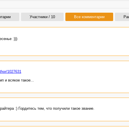
нтарии
Участники / 10
Все комментарии
Ра
сенье :)))
uthor/1027631
п и всякое такое...
райтера :) Гордитесь тем, что получили такое звание.