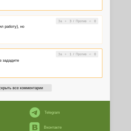
За
3
/
Против
0
л работу), но
За
1
/
Против
0
аз зададите
скрыть все комментарии
Telegram
Вконтакте