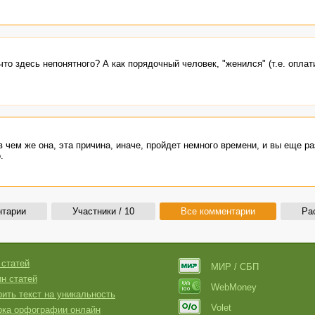
то здесь непонятного? А как порядочный человек, "женился" (т.е. оплати
 в чем же она, эта причина, иначе, пройдет немного времени, и вы еще р
.
нтарии
Участники / 10
Все комментарии
Ра
 статей
МИР / СБП
н статей
WebMoney
ить текст на уникальность
Volet
рка орфографии онлайн