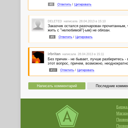
#8
Ответить
/
Цитировать
DELETED
написала 28.04.2013 в 15:10
Заказчик остался разочарован прочитанным, ч
жить с "нелюбимой"(-ым) не обязан.
#9
Ответить
/
Цитировать
irbritan
написала 28.04.2013 в 15:11
Без причин - не бывает, лучше разберитесь -
этот вопрос, причем, возможно, неоднократно
#10
Ответить
/
Цитировать
Написать комментарий
Последние комме
Биржа
Магази
Провер
Прове