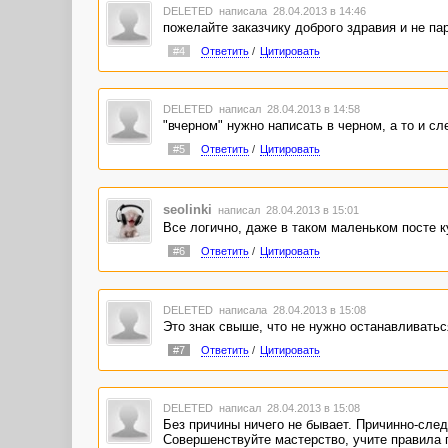
DELETED
написала 28.04.2013 в 14:46
пожелайте заказчику доброго здравия и не пар
#4
Ответить
/
Цитировать
DELETED
написал 28.04.2013 в 14:58
"вчерном" нужно написать в черном, а то и 
#5
Ответить
/
Цитировать
seolinki
написал 28.04.2013 в 15:01
Все логично, даже в таком маленьком посте к
#6
Ответить
/
Цитировать
DELETED
написала 28.04.2013 в 15:08
Это знак свыше, что не нужно останавливатьс
#7
Ответить
/
Цитировать
DELETED
написал 28.04.2013 в 15:08
Без причины ничего не бывает. Причинно-след
Совершенствуйте мастерство, учите правила п