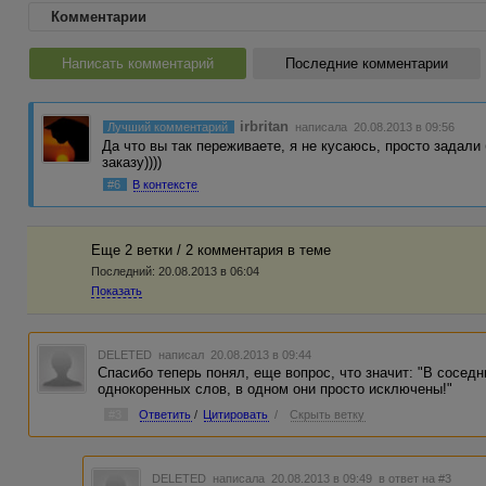
Комментарии
Написать комментарий
Последние комментарии
irbritan
Лучший комментарий
написала 20.08.2013 в 09:56
Да что вы так переживаете, я не кусаюсь, просто задали
заказу))))
#6
В контексте
Еще 2 ветки / 2 комментария в темe
Последний:
20.08.2013 в 06:04
Показать
DELETED
написал 20.08.2013 в 09:44
Спасибо теперь понял, еще вопрос, что значит: "В сосе
однокоренных слов, в одном они просто исключены!"
#3
Ответить
/
Цитировать
/
Скрыть ветку
DELETED
написала 20.08.2013 в 09:49
в ответ на #3