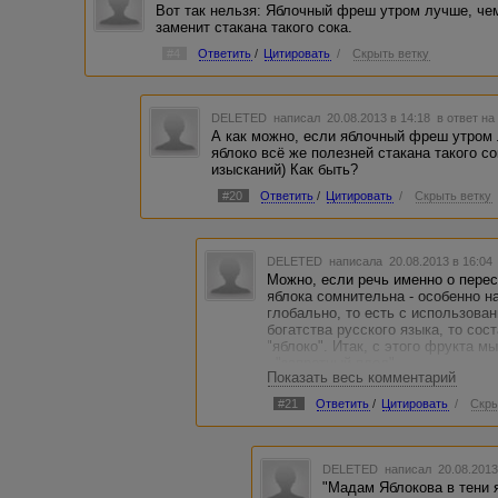
Вот так нельзя: Яблочный фреш утром лучше, чем
заменит стакана такого сока.
#4
Ответить
/
Цитировать
/
Скрыть ветку
DELETED
написал 20.08.2013 в 14:18
в ответ на
А как можно, если яблочный фреш утром 
яблоко всё же полезней стакана такого 
изысканий) Как быть?
#20
Ответить
/
Цитировать
/
Скрыть ветку
DELETED
написала 20.08.2013 в 16:0
Можно, если речь именно о перес
яблока сомнительна - особенно н
глобально, то есть с использова
богатства русского языка, то со
"яблоко". Итак, с этого фрукта м
- "запретный плод"
Показать весь комментарий
- "ньютонова подсказка"
- "символ Джобса"
#21
Ответить
/
Цитировать
/
Скры
- "угощение Евы"
И еще много всего и разного - на
Безусловно, подбор синонима от
заметочке о пользе яблок на фиг
DELETED
написал 20.08.2013
всяческие словосочетания типа "
"Мадам Яблокова в тени 
наслаждение" и прочая близкая л