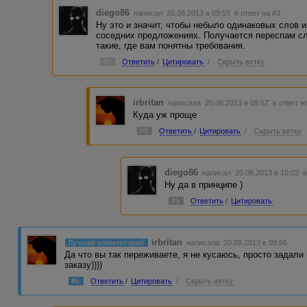
diego86
написал 20.08.2013 в 09:55
в ответ на #3
Ну это и значит, чтобы небыло одинаковых слов 
соседних предложениях. Получается переспам сло
такие, где вам понятны требования.
#5
Ответить
/
Цитировать
/
Скрыть ветку
irbritan
написала 20.08.2013 в 09:57
в ответ н
Куда уж проще
#8
Ответить
/
Цитировать
/
Скрыть ветку
diego86
написал 20.08.2013 в 10:02
в
Ну да в принципе )
#9
Ответить
/
Цитировать
irbritan
Лучший комментарий
написала 20.08.2013 в 09:56
Да что вы так переживаете, я не кусаюсь, просто задали
заказу))))
#6
Ответить
/
Цитировать
/
Скрыть ветку