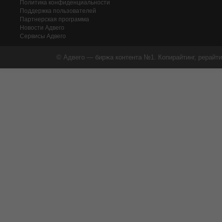
Политика конфиденциальности
Поддержка пользователей
Партнерская программа
Новости Адвего
Сервисы Адвего
© Адвего — биржа контента №1. Копирайтинг, рерайти