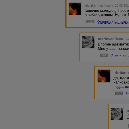
irbritan
написала 20.08.201
Конечно молодец! Прост
ошибки указаны. Ну вот Т
#13
Ответить
/
Цитирова
marinkagileva
нап
Вполне адекватно
Мне у вас, напри
#14
Ответить
/
irbritan
да, адек
написано
подзагол
#16
О
m
У