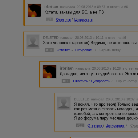
irbritan
написала 20.08.2013 в 09:57
в ответ на #6
Кстати, заказы для БС, а не ПЗ
#7
Ответить
/
Цитировать
DELETED
написал 20.08.2013 в 10:11
в ответ на #6
Зато человек старается) Видимо, не хотелось вы
#10
Ответить
/
Цитировать
/
Скрыть ветку
irbritan
написала 20.08.2013 в 10:28
в ответ н
Да ладно, чего тут неудобного-то. Это ж 
#11
Ответить
/
Цитировать
/
Скрыть ветку
DELETED
написал 20.08.2013 в 10:37
Я понял, что про тебя) Только ве
как раз можно сказать молодец, 
жалобой, а с конкретным вопросо
Я до форума пару месяцев добир
#12
Ответить
/
Цитировать
/
Скры