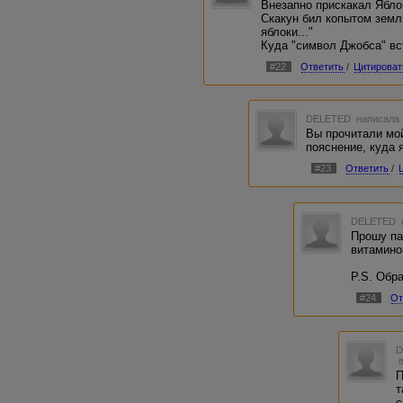
Внезапно прискакал Ябло
Скакун бил копытом земл
яблоки..."
Куда "символ Джобса" вс
#22
Ответить
/
Цитироват
DELETED
написала 
Вы прочитали мой
пояснение, куда 
#23
Ответить
/
DELETED
Прошу па
витамино
P.S. Обр
#24
От
П
т
с